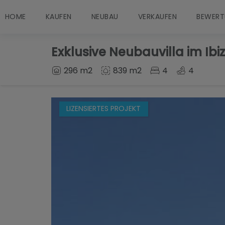
HOME
KAUFEN
NEUBAU
VERKAUFEN
BEWERT
Exklusive Neubauvilla im Ibi
296 m2
839 m2
4
4
LIZENSIERTES PROJEKT