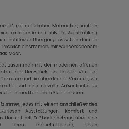
tgemäß, mit natürlichen Materialien, sanften
ine einladende und stilvolle Ausstrahlung
inen nahtlosen Übergang zwischen drinnen
ht reichlich einströmen, mit wunderschönem
 das Meer.
ldet zusammen mit der modernen offenen
räten, das Herzstück des Hauses. Von der
e Terrasse und die überdachte Veranda, wo
reiche und eine stilvolle Außenküche zu
en in mediterranem Flair einladen.
afzimmer
, jedes mit einem
anschließenden
uriösen Ausstattungen. Komfort und
as Haus ist mit Fußbodenheizung über eine
 einem fortschrittlichen, leisen