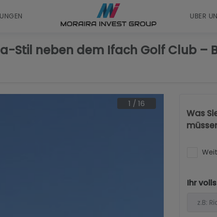
UNGEN
UBER U
za-Stil neben dem Ifach Golf Club – 
1
/
16
Was Si
müsse
Weit
Ihr vol