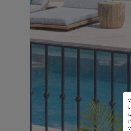
W
D
D
I
W