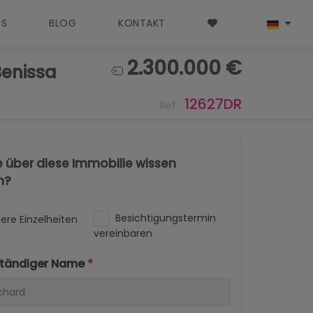
NS
BLOG
KONTAKT
2.300.000 €
Benissa
12627DR
Ref.
e über diese Immobilie wissen
n?
Besichtigungstermin
ere Einzelheiten
vereinbaren
lständiger Name
*