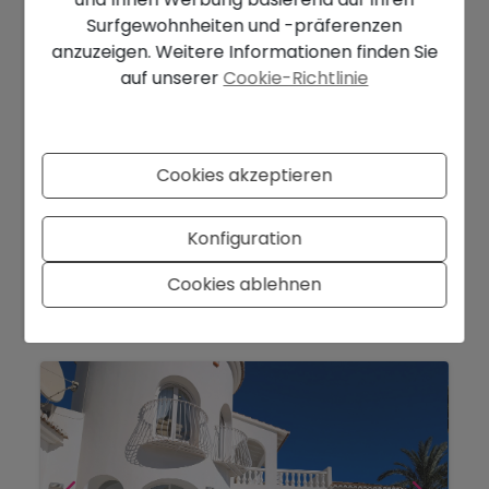
Surfgewohnheiten und -präferenzen
anzuzeigen. Weitere Informationen finden Sie
auf unserer
Cookie-Richtlinie
1.099.000 €
Cookies akzeptieren
Exklusive Villa mit Meerblick und 5
Schlafzimmern in Benimeit, Moraira...
Konfiguration
Moraira - Benimeit
Ref. CME883394
Cookies ablehnen
2
2
201 m
880 m
5
4