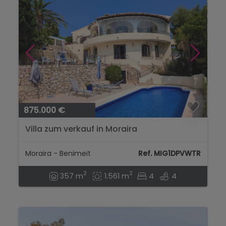
875.000 €
Villa zum verkauf in Moraira
Moraira - Benimeit
Ref. MIG1DPVWTR
2
2
357 m
1.561 m
4
4