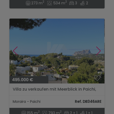
2
2
273 m
534 m
3
2
495.000 €
Villa zu verkaufen mit Meerblick in Paichi,
Moraira....
Moraira - Paichi
Ref. DB346ARE
2
2
155 m
793 m
2 + 1
1 + 1