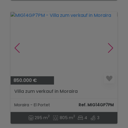
850.000 €
Villa zum verkauf in Moraira
Moraira - El Portet
Ref. MIG14GP7PM
2
2
295 m
805 m
4
3