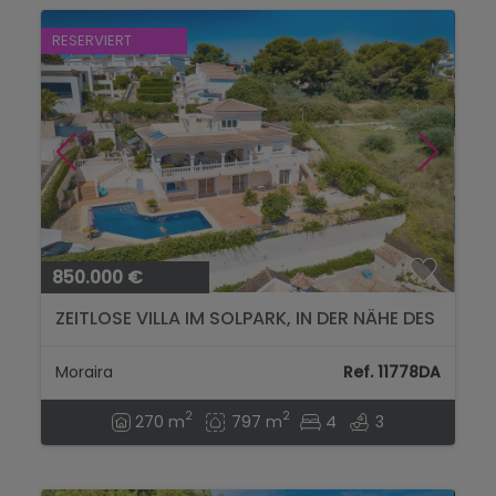
RESERVIERT
850.000 €
ZEITLOSE VILLA IM SOLPARK, IN DER NÄHE DES
ZENTRUMS VON MORAIRA....
Moraira
Ref. 11778DA
2
2
270 m
797 m
4
3