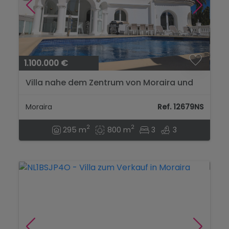
1.100.000 €
Villa nahe dem Zentrum von Moraira und
den Stränden – Südseite mit offenem
Blick...
Moraira
Ref. 12679NS
2
2
295 m
800 m
3
3