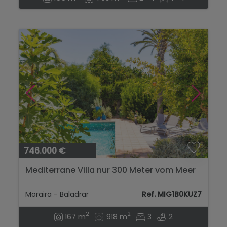
746.000 €
Mediterrane Villa nur 300 Meter vom Meer
in Baladrar, Benissa....
Moraira - Baladrar
Ref. MIG1B0KUZ7
2
2
167 m
918 m
3
2