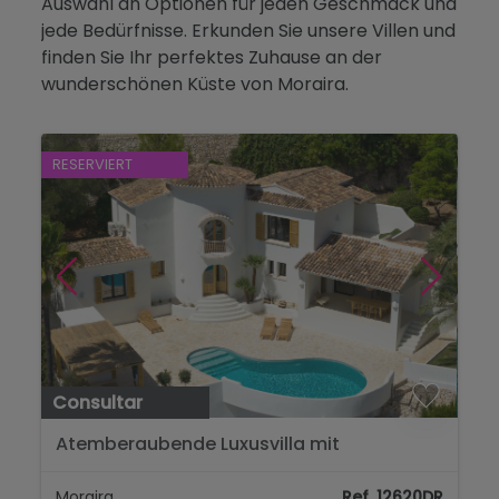
Auswahl an Optionen für jeden Geschmack und
Blog
jede Bedürfnisse. Erkunden Sie unsere Villen und
finden Sie Ihr perfektes Zuhause an der
Kontakt
wunderschönen Küste von Moraira.
RESERVIERT
Consultar
Atemberaubende Luxusvilla mit
Panoramablick auf das Meer in Benimeit,
Moraira...
Moraira
Ref. 12620DR