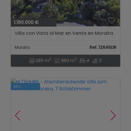
1.190.000 €
Villa con Vista al Mar en Venta en Moraira
a Distancia a Pie de la Playa...
Moraira
Ref. 12646DR
2
2
285 m
960 m
4
3
NEU