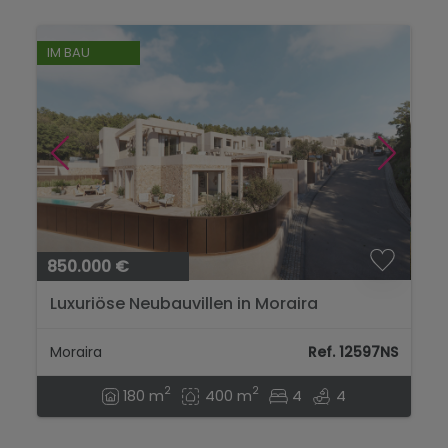
IM BAU
850.000 €
Luxuriöse Neubauvillen in Moraira
Moraira
Ref. 12597NS
2
2
180 m
400 m
4
4