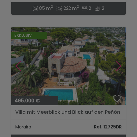
2
2
85 m
222 m
2
2
EXKLUSIV
495.000 €
Villa mit Meerblick und Blick auf den Peñón
de Ifach in Moraira...
Moraira
Ref. 12725DR