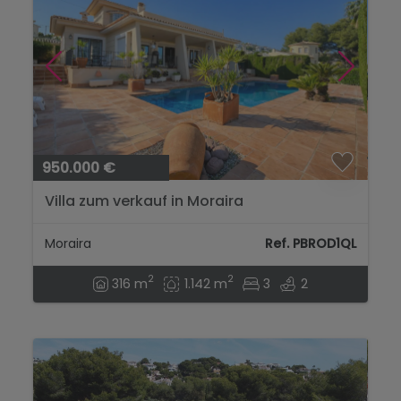
950.000 €
Villa zum verkauf in Moraira
Moraira
Ref. PBROD1QL
2
2
316 m
1.142 m
3
2