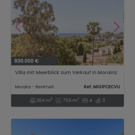
930.000 €
Villa mit Meerblick zum Verkauf in Moraira:
Weite, Terrassen und ausgezeichnete
Lage...
Moraira - Benimeit
Ref. MIG1FCECVU
2
2
204 m
755 m
4
3