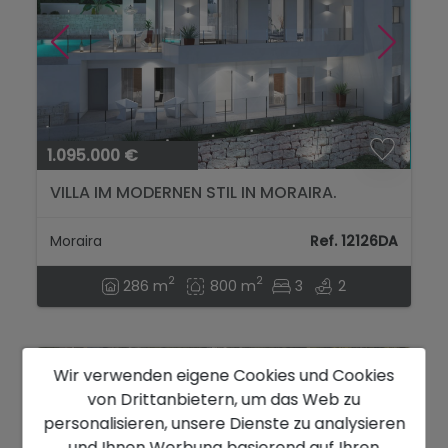
1.095.000 €
VILLA IM MODERNEN STIL IN MORAIRA.
Moraira
Ref. 12126DA
2
2
286 m
800 m
3
2
Wir verwenden eigene Cookies und Cookies
von Drittanbietern, um das Web zu
personalisieren, unsere Dienste zu analysieren
und Ihnen Werbung basierend auf Ihren