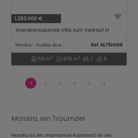
1.250.000 €
Atemberaubende Villa zum Verkauf in
Moraira, 7 Schlafzimmer...
Moraira - Pueblo Alcazar
Ref. NL75HHR6
2
2
531 m
875 m
7
5
1
2
3
4
5
Moraira, ein Traumziel
Moraira ist ein charmanter Küstenort an der