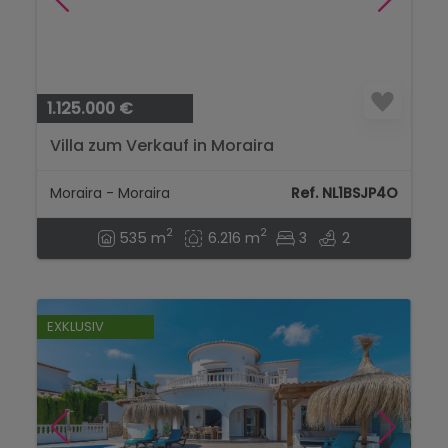
1.125.000 €
Villa zum Verkauf in Moraira
Moraira - Moraira
Ref. NL1BSJP4O
2
2
535 m
6.216 m
3
2
EXKLUSIV