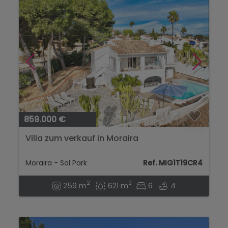
859.000 €
Villa zum verkauf in Moraira
Moraira - Sol Park
Ref. MIG1T19CR4
2
2
259 m
621 m
6
4