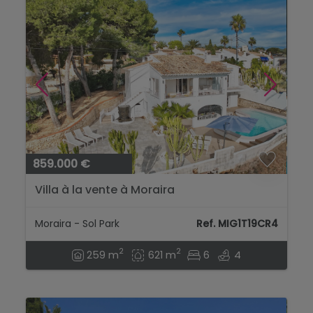
859.000 €
Villa à la vente à Moraira
Moraira - Sol Park
Ref. MIG1T19CR4
2
2
259 m
621 m
6
4