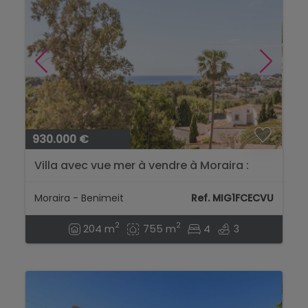
930.000 €
Villa avec vue mer à vendre à Moraira :
Spacieuse avec terrasses et
emplacement exceptionnel...
Moraira - Benimeit
Ref. MIG1FCECVU
2
2
204 m
755 m
4
3