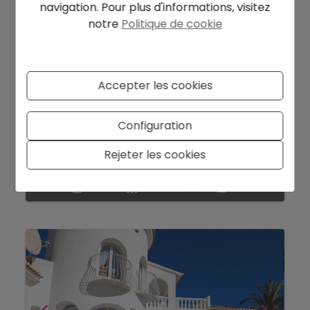
navigation. Pour plus d'informations, visitez
notre
Politique de cookie
Accepter les cookies
1.099.000 €
Villa exclusive avec vue sur la mer et 5
Configuration
chambres à Benimeit, Moraira...
Rejeter les cookies
Moraira - Benimeit
Ref. CME883394
2
2
201 m
880 m
5
4