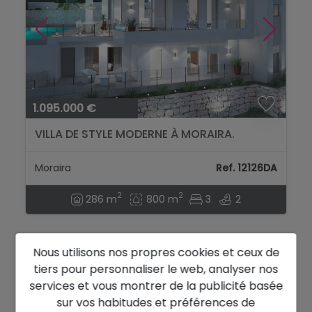
1.095.000 €
VILLA DE STYLE MODERNE À MORAIRA.
Moraira
Ref. 12126DA
2
2
286 m
800 m
3
2
Nous utilisons nos propres cookies et ceux de
tiers pour personnaliser le web, analyser nos
services et vous montrer de la publicité basée
sur vos habitudes et préférences de