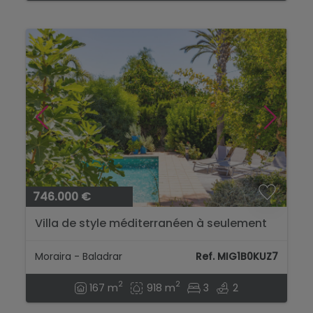
746.000 €
Villa de style méditerranéen à seulement
300 mètres de la mer à Baladrar,
Benissa....
Moraira - Baladrar
Ref. MIG1B0KUZ7
2
2
167 m
918 m
3
2