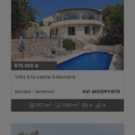
875.000 €
Villa à la vente à Moraira
Moraira - Benimeit
Ref. MIG1DPVWTR
2
2
357 m
1.561 m
4
4