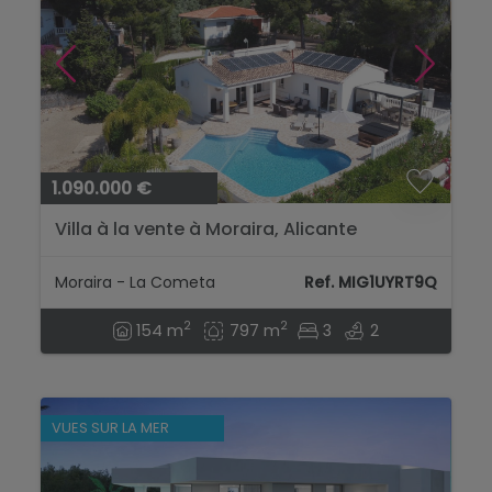
1.090.000 €
Villa à la vente à Moraira, Alicante
Moraira - La Cometa
Ref. MIG1UYRT9Q
2
2
154 m
797 m
3
2
VUES SUR LA MER