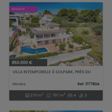
RÉSERVÉ
850.000 €
VILLA INTEMPORELLE À SOLPARK, PRÈS DU
CENTRE DE MORAIRA....
Moraira
Ref. 11778DA
2
2
270 m
797 m
4
3