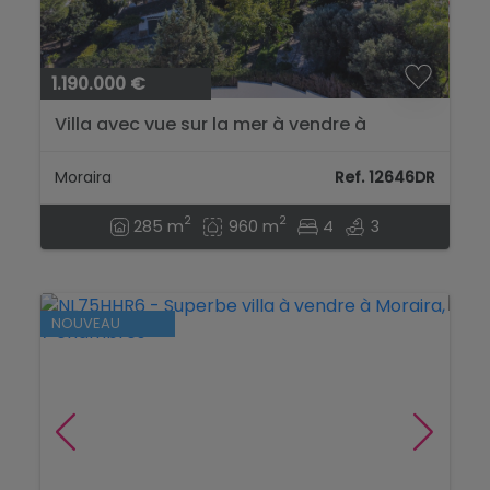
1.190.000 €
Villa avec vue sur la mer à vendre à
Moraira, à distance de marche de la
plage....
Moraira
Ref. 12646DR
2
2
285 m
960 m
4
3
NOUVEAU