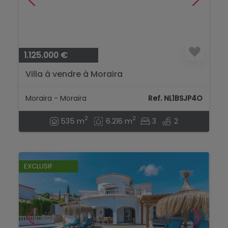
1.125.000 €
Villa à vendre à Moraira
Moraira - Moraira
Ref. NL1BSJP4O
2
2
535 m
6.216 m
3
2
EXCLUSIF