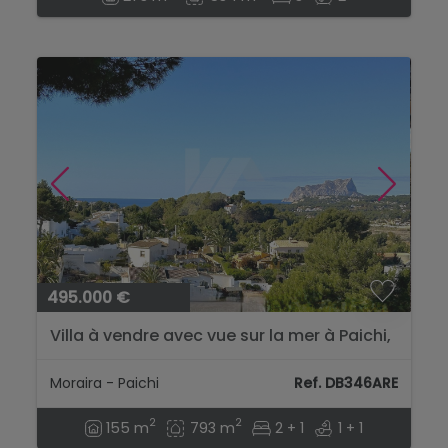
495.000 €
Villa à vendre avec vue sur la mer à Paichi,
Moraira....
Moraira - Paichi
Ref. DB346ARE
2
2
155 m
793 m
2 + 1
1 + 1