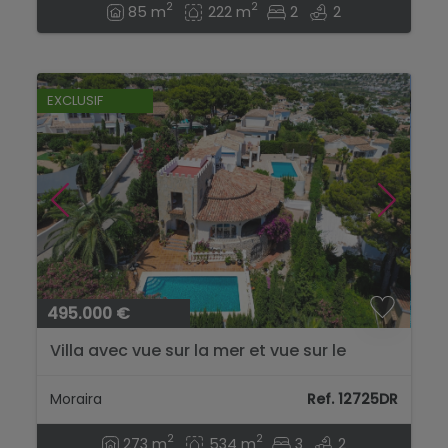
2
2
85 m
222 m
2
2
EXCLUSIF
495.000 €
Villa avec vue sur la mer et vue sur le
Peñón de Ifach à Moraira...
Moraira
Ref. 12725DR
2
2
273 m
534 m
3
2