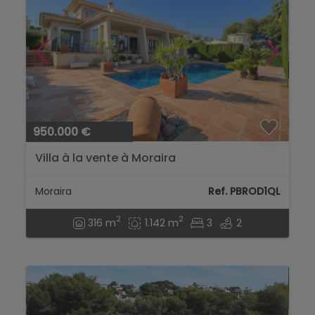
950.000 €
Villa à la vente à Moraira
Moraira
Ref. PBROD1QL
2
2
316 m
1.142 m
3
2