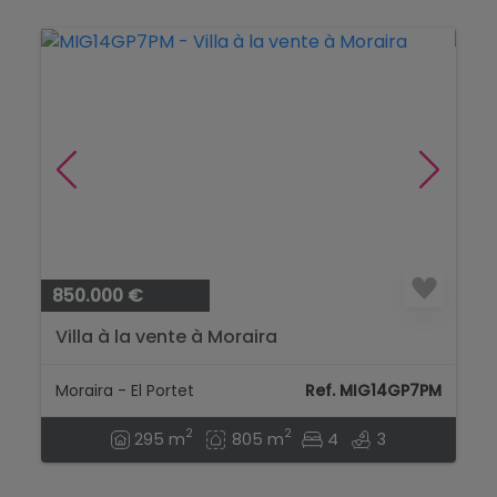
850.000 €
Villa à la vente à Moraira
Moraira - El Portet
Ref. MIG14GP7PM
2
2
295 m
805 m
4
3