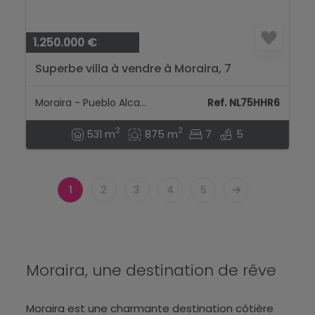
1.250.000 €
Superbe villa à vendre à Moraira, 7
chambres...
Moraira - Pueblo Alcazar
Ref. NL75HHR6
2
2
531 m
875 m
7
5
1
2
3
4
5
Moraira, une destination de rêve
Moraira est une charmante destination côtière