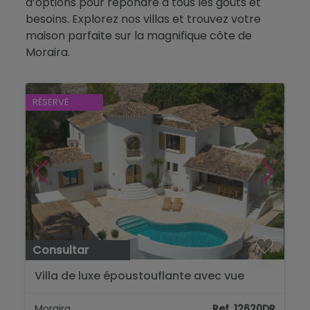
d’options pour répondre à tous les goûts et
Blog
besoins. Explorez nos villas et trouvez votre
maison parfaite sur la magnifique côte de
Contact
Moraira.
RÉSERVÉ
Consultar
Villa de luxe époustouflante avec vue
panoramique sur la mer à Benimeit,
Moraira...
Moraira
Ref. 12620DR