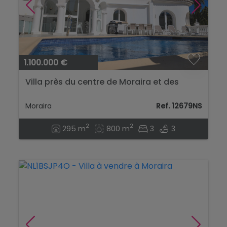
1.100.000 €
Villa près du centre de Moraira et des
plages – orientation sud avec vues
dégagées...
Moraira
Ref. 12679NS
2
2
295 m
800 m
3
3