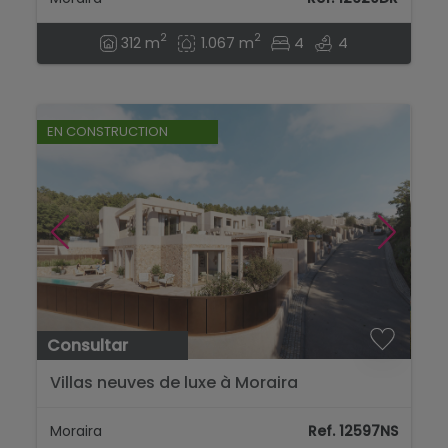
2
2
312 m
1.067 m
4
4
EN CONSTRUCTION
Consultar
Villas neuves de luxe à Moraira
Moraira
Ref. 12597NS