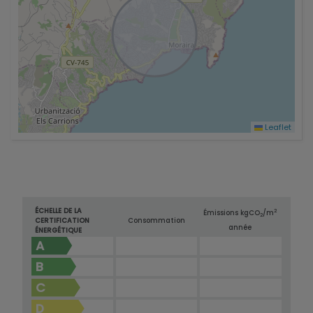
Leaflet
ÉCHELLE DE LA
2
Émissions kg
CO
/m
2
CERTIFICATION
Consommation
année
ÉNERGÉTIQUE
A
B
C
D