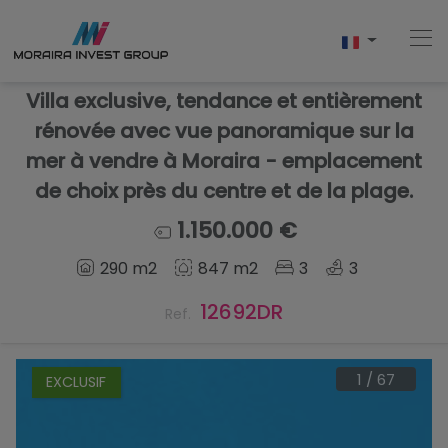
Villa exclusive, tendance et entièrement
rénovée avec vue panoramique sur la
mer à vendre à Moraira - emplacement
Accueil
de choix près du centre et de la plage.
Acheter
1.150.000 €
Nouvelle Construction
290 m2
847 m2
3
3
12692DR
Vendre
Ref.
Commentaires
1
/
67
EXCLUSIF
À Propos De Nous