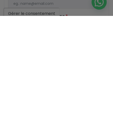
Gérer le consentement
Votre numéro de téléphone
*
Votre message
Informations de base sur la protection des données
fondées sur le règlement européen sur la protection des
données (UE) 2016/679 (GDPR).
+ Info
J'ai lu et j'accepte les
mentions légales
et la
politique de
confidentialité
J'accepte les envois commerciaux