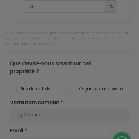
%
*Ces informations sont sujettes à des erreurs et ne font partie d'aucun
contrat. L'offre peut être modifiée ou retirée sans préavis. Le prix ne
comprend pas les frais d'achat.
Que devez-vous savoir sur cet
propriété ?
Plus de détails
Organisez une visite
Votre nom complet
*
Email
*