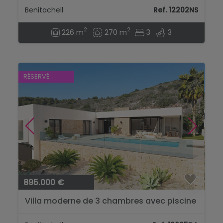
Benitachell
Ref. 12202NS
2
2
226 m
270 m
3
3
RÉSERVÉ
895.000 €
Villa moderne de 3 chambres avec piscine
à Benitachell...