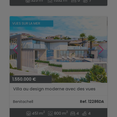
325 m
1.032 m
5
7
VUES SUR LA MER
1.550.000 €
Villa au design moderne avec des vues
spectaculaires sur la mer et des
caractéristiques luxueuses...
Benitachell
Ref. 12286DA
2
2
451 m
800 m
4
4