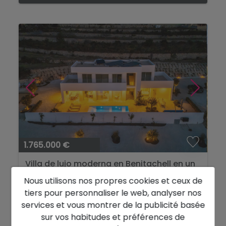
1.765.000 €
Villa de lujo moderna en Benitachell en un
excepcional terreno de 10,814 m²...
Nous utilisons nos propres cookies et ceux de
Benitachell
Ref. 12653DR
tiers pour personnaliser le web, analyser nos
services et vous montrer de la publicité basée
2
2
323 m
10.814 m
6
3
sur vos habitudes et préférences de