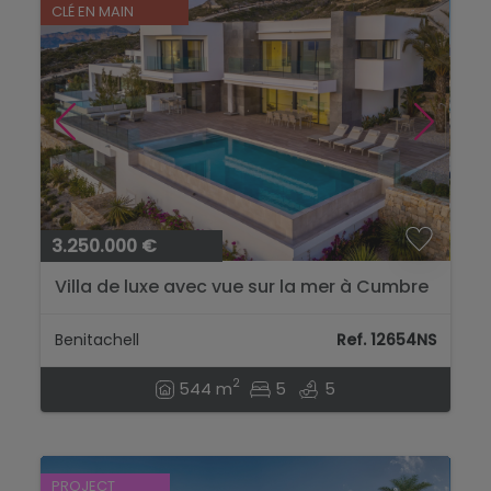
CLÉ EN MAIN
3.250.000 €
Villa de luxe avec vue sur la mer à Cumbre
del Sol...
Benitachell
Ref. 12654NS
2
544 m
5
5
PROJECT