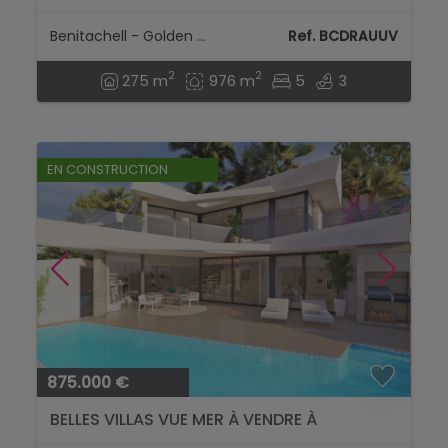
Benitachell - Golden Valley
Ref. BCDRAUUV
2
2
275 m
976 m
5
3
EN CONSTRUCTION
875.000 €
BELLES VILLAS VUE MER À VENDRE À
BENITACHEL...