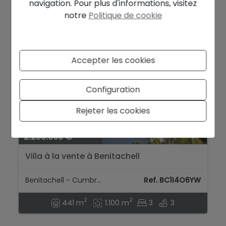
navigation. Pour plus d'informations, visitez
notre
Politique de cookie
Accepter les cookies
Configuration
Rejeter les cookies
2.250.000 €
Villa à la vente à Benitachell
Benitachell - Cumbre Del Sol
Ref. BC1I4O6YW
2
2
441 m
1.100 m
3
3