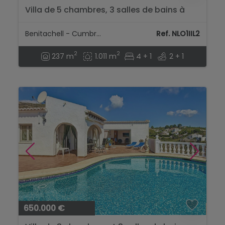
Villa de 5 chambres, 3 salles de bains à
vendre à Benitachell...
Benitachell - Cumbre Del Sol
Ref. NLO1IIL2
2
2
237 m
1.011 m
4 + 1
2 + 1
650.000 €