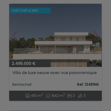
VUES SUR LA MER
2.495.000 €
Villa de luxe neuve avec vue panoramique
sur la mer à Cumbre del Sol...
Benitachell
Ref. 12461NS
2
2
451 m
842 m
3
3