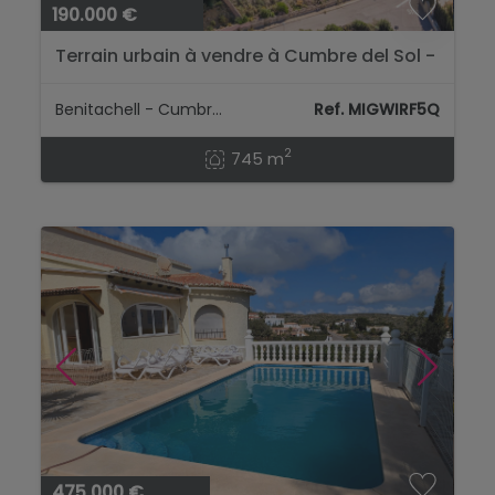
190.000 €
Terrain urbain à vendre à Cumbre del Sol -
Benitachell...
Benitachell - Cumbre Del Sol
Ref. MIGWIRF5Q
2
745 m
475.000 €