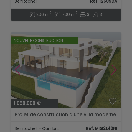
Benitachell
Ref. 12605DA
2
2
206 m
700 m
3
3
NOUVELLE CONSTRUCTION
1.050.000 €
Projet de construction d'une villa moderne
avec vue sur la mer à Cumbre del Sol....
Benitachell - Cumbre Del Sol
Ref. MIG2L42NI