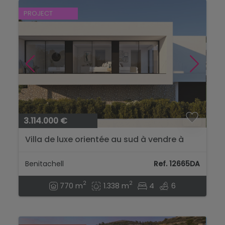
PROJECT
3.114.000 €
Villa de luxe orientée au sud à vendre à
Cumbre del Sol avec vue sur la mer...
Benitachell
Ref. 12665DA
2
2
770 m
1.338 m
4
6