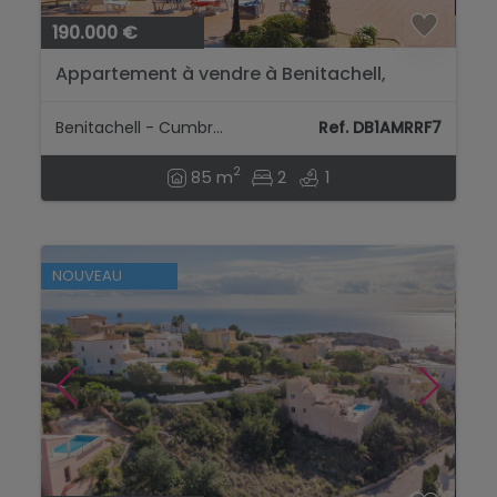
190.000 €
Appartement à vendre à Benitachell,
Costa Blanca....
Benitachell - Cumbre Del Sol
Ref. DB1AMRRF7
2
85 m
2
1
NOUVEAU