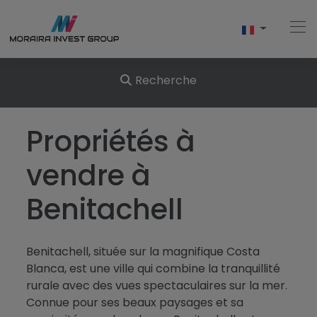
Recherche
Accueil
Propriétés à
Acheter
vendre à
Nouvelle Construction
Benitachell
Vendre
Benitachell, située sur la magnifique Costa
Commentaires
Blanca, est une ville qui combine la tranquillité
rurale avec des vues spectaculaires sur la mer.
À Propos De Nous
Connue pour ses beaux paysages et sa