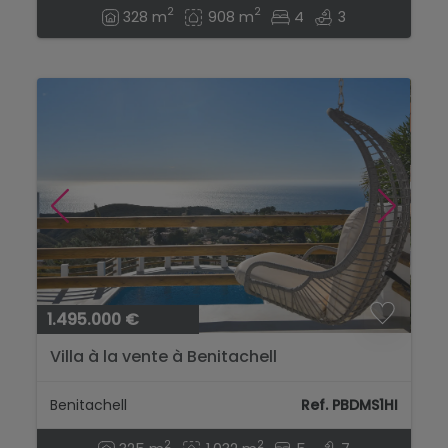
2
2
328 m
908 m
4
3
1.495.000 €
Villa à la vente à Benitachell
Benitachell
Ref. PBDMS1HI
2
2