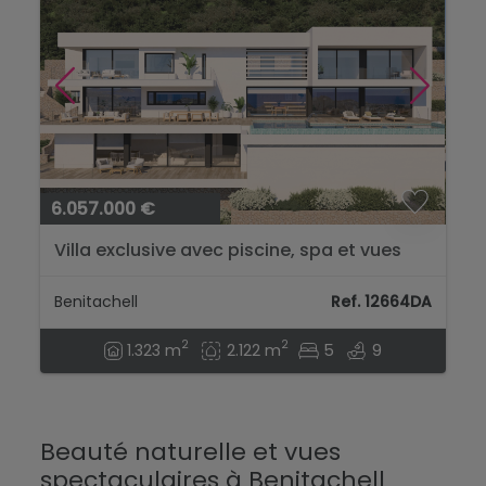
6.057.000 €
Villa exclusive avec piscine, spa et vues
panoramiques à Cumbre del Sol...
Benitachell
Ref. 12664DA
2
2
1.323 m
2.122 m
5
9
Beauté naturelle et vues
spectaculaires à Benitachell