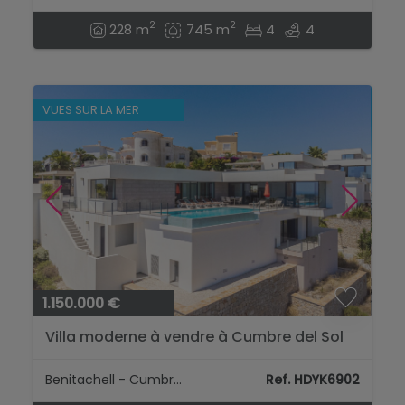
2
2
228 m
745 m
4
4
VUES SUR LA MER
1.150.000 €
Villa moderne à vendre à Cumbre del Sol
Benitachell, Costa Blanca...
Benitachell - Cumbre Del Sol
Ref. HDYK6902