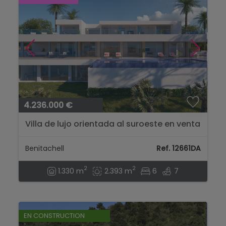
4.236.000 €
Villa de lujo orientada al suroeste en venta
en Cumbre del Sol con vistas al mar....
Benitachell
Ref. 12661DA
2
2
1.330 m
2.393 m
6
7
EN CONSTRUCTION