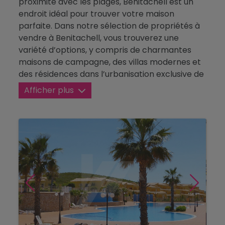
proximité avec les plages, Benitachell est un
Blog
endroit idéal pour trouver votre maison
parfaite. Dans notre sélection de propriétés à
Contact
vendre à Benitachell, vous trouverez une
variété d’options, y compris de charmantes
maisons de campagne, des villas modernes et
des résidences dans l’urbanisation exclusive de
Cumbre del Sol. Explorez nos offres et
Afficher plus
découvrez les merveilles de la vie dans cette
charmante ville.