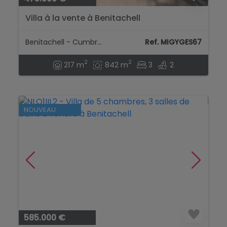
Villa à la vente à Benitachell
Benitachell - Cumbre Del Sol
Ref. MIGYGES67
2
2
217 m
842 m
3
2
NOUVEAU
585.000 €