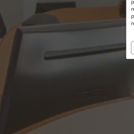
p
m
p
n