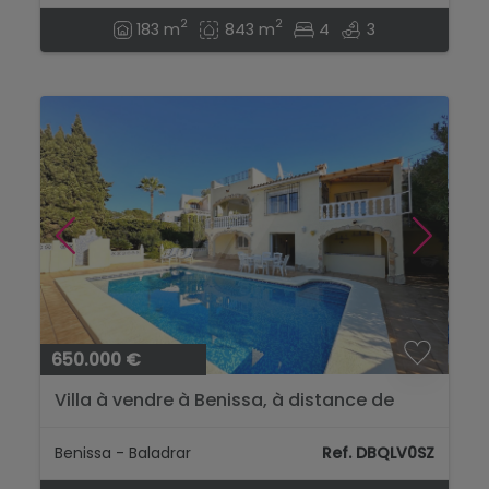
2
2
183 m
843 m
4
3
650.000 €
Villa à vendre à Benissa, à distance de
marche de la plage de Baladrar....
Benissa - Baladrar
Ref. DBQLV0SZ