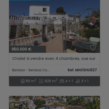
950.000 €
Chalet à vendre avec 4 chambres, vue sur
la mer...
Benissa - Benissa Costa
Ref. MIG13HU537
2
2
161 m
829 m
4 + 1
3 + 1