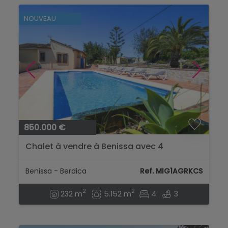
NOUVEAU
850.000 €
Chalet à vendre à Benissa avec 4
chambres et piscine privée...
Benissa - Berdica
Ref. MIG1AGRKCS
2
2
232 m
5.152 m
4
3