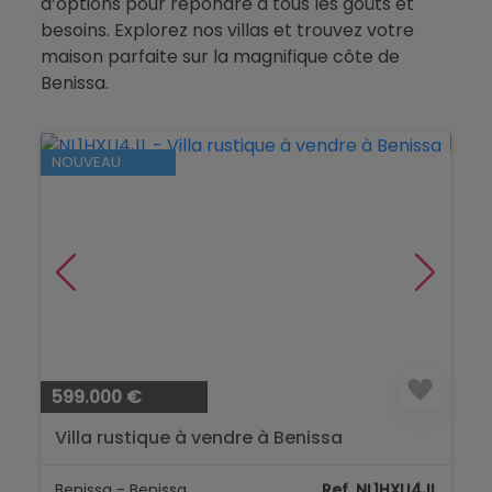
d’options pour répondre à tous les goûts et
Blog
besoins. Explorez nos villas et trouvez votre
maison parfaite sur la magnifique côte de
Contact
Benissa.
NOUVEAU
599.000 €
Villa rustique à vendre à Benissa
Benissa - Benissa
Ref. NL1HXU4JL