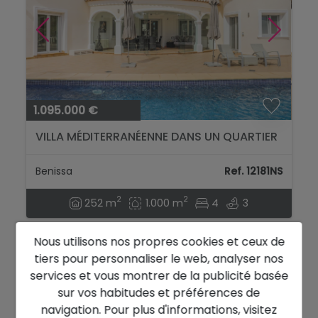
1.095.000 €
VILLA MÉDITERRANÉENNE DANS UN QUARTIER
PAISIBLE DE BENISSA...
Benissa
Ref. 12181NS
2
2
252 m
1.000 m
4
3
Nous utilisons nos propres cookies et ceux de
tiers pour personnaliser le web, analyser nos
VUES SUR LA MER
services et vous montrer de la publicité basée
sur vos habitudes et préférences de
navigation. Pour plus d'informations, visitez