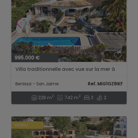
995.000 €
Villa traditionnelle avec vue sur la mer à
vendre à Benissa...
Benissa - San Jaime
Ref. MIG1GZ9IKF
2
2
228 m
742 m
3
2
VENDU