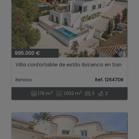
995.000 €
Villa confortable de estilo ibicenco en San
Jaime - Benissa | Nouvelle construction
2025...
Benissa
Ref. 12647DR
2
2
176 m
1.002 m
3
2