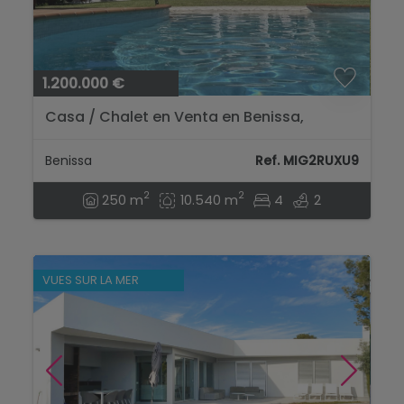
1.200.000 €
Casa / Chalet en Venta en Benissa,
Alicante...
Benissa
Ref. MIG2RUXU9
2
2
250 m
10.540 m
4
2
VUES SUR LA MER