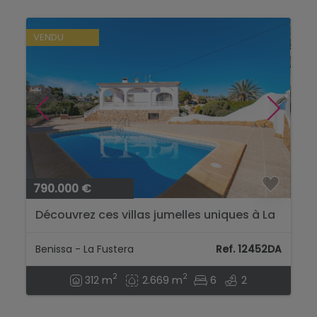
VENDU
790.000 €
Découvrez ces villas jumelles uniques à La
Fustera, Benissa...
Benissa - La Fustera
Ref. 12452DA
2
2
312 m
2.669 m
6
2