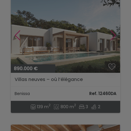
890.000 €
Villas neuves – où l’élégance
méditerranéenne rencontre le charme
d’Ibiza...
Benissa
Ref. 12460DA
2
2
139 m
800 m
3
2