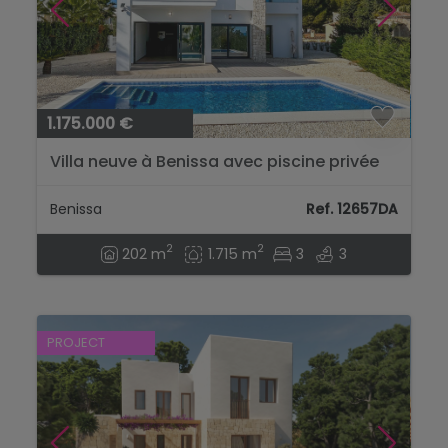
1.175.000 €
Villa neuve à Benissa avec piscine privée
et vue sur la mer...
Benissa
Ref. 12657DA
2
2
202 m
1.715 m
3
3
PROJECT