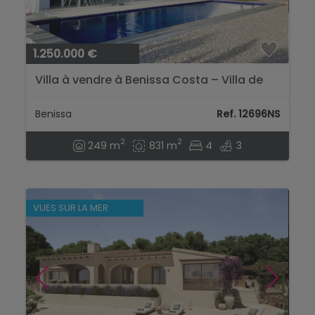
1.250.000 €
Villa à vendre à Benissa Costa – Villa de
luxe avec vue sur la mer près de La
Fustera...
Benissa
Ref. 12696NS
2
2
249 m
831 m
4
3
VUES SUR LA MER