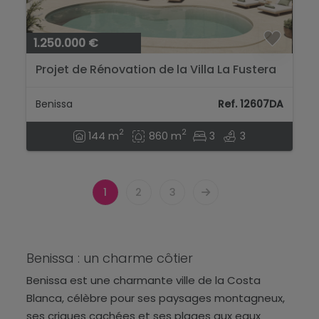
1.250.000 €
Projet de Rénovation de la Villa La Fustera
avec Vue sur Mer...
Benissa
Ref. 12607DA
2
2
144 m
860 m
3
3
1
2
3
Benissa : un charme côtier
Benissa est une charmante ville de la Costa
Blanca, célèbre pour ses paysages montagneux,
ses criques cachées et ses plages aux eaux