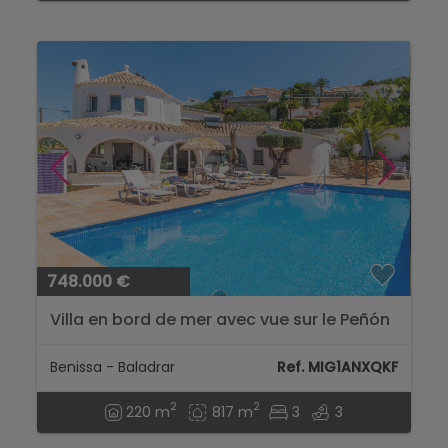
748.000 €
Villa en bord de mer avec vue sur le Peñón
de Ifach à vendre à Benissa....
Benissa - Baladrar
Ref. MIG1ANXQKF
2
2
220 m
817 m
3
3