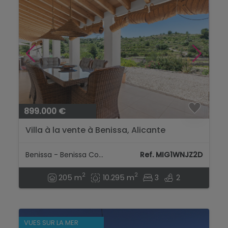
899.000 €
Villa à la vente à Benissa, Alicante
Benissa - Benissa Costa
Ref. MIG1WNJZ2D
2
2
205 m
10.295 m
3
2
VUES SUR LA MER