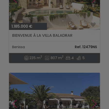
1.185.000 €
BIENVENUE À LA VILLA BALADRAR
Benissa
Ref. 12479NS
2
2
235 m
807 m
4
5