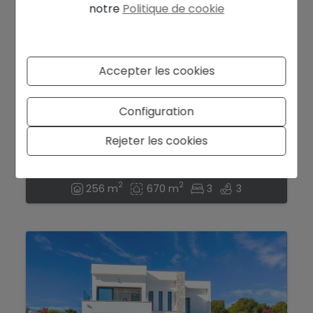
notre
Politique de cookie
Accepter les cookies
1.110.000 €
Configuration
Villa impressionnante avec piscine et vue
sur la mer à la Costa Blanca...
Rejeter les cookies
Benissa
Ref. 12656NS
2
2
256 m
670 m
3
3