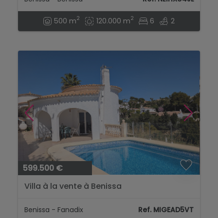
2
2
500 m
120.000 m
6
2
599.500 €
Villa à la vente à Benissa
Benissa - Fanadix
Ref. MIGEAD5VT