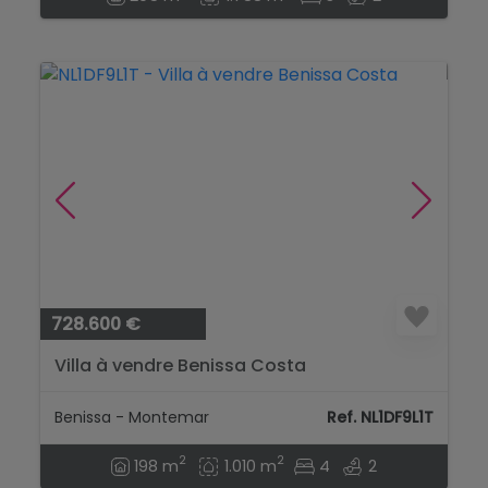
728.600 €
Villa à vendre Benissa Costa
Benissa - Montemar
Ref. NL1DF9L1T
2
2
198 m
1.010 m
4
2