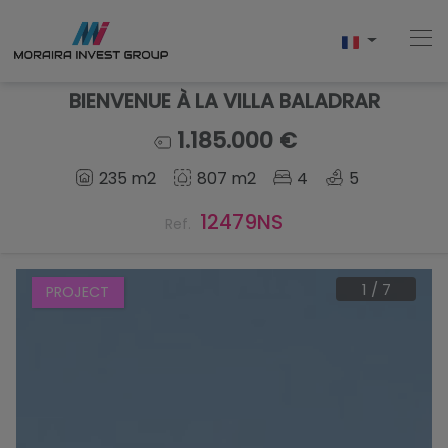
BIENVENUE À LA VILLA BALADRAR
1.185.000 €
Accueil
235 m2
807 m2
4
5
Acheter
12479NS
Ref.
Nouvelle Construction
1
/
7
PROJECT
Vendre
Commentaires
À Propos De Nous