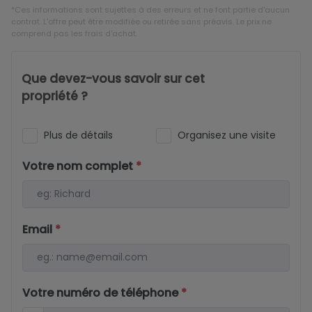
*Ces informations sont sujettes à des erreurs et ne font partie d'aucun
contrat. L'offre peut être modifiée ou retirée sans préavis. Le prix ne
comprend pas les frais d'achat.
Que devez-vous savoir sur cet
propriété ?
Plus de détails
Organisez une visite
Votre nom complet
*
Email
*
Votre numéro de téléphone
*