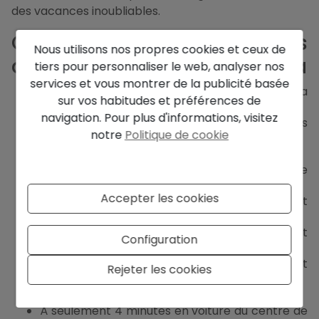
des vacances inoubliables.
Caractéristiques principales
Nous utilisons nos propres cookies et ceux de
de cette villa à Benissa Costa
tiers pour personnaliser le web, analyser nos
services et vous montrer de la publicité basée
Située dans un quartier tranquille de Benissa
sur vos habitudes et préférences de
Costa, près de Cala Baladrar
navigation. Pour plus d'informations, visitez
Construite dans un style Ibiza distinctif avec des
notre
Politique de cookie
matériaux de haute qualité
4 chambres et 4 salles de bains attenantes
Espaces de vie à aire ouverte avec cuisine
design et appareils haut de gamme
Accepter les cookies
Terrasse spacieuse avec barbecue intégré et
pergola en bois
Piscine privée et jardin magnifiquement
Configuration
paysagé
Toilettes invités et espaces de rangement
Rejeter les cookies
pratiques
Buanderie séparée et zone de dressing
À seulement 4 minutes en voiture du centre de