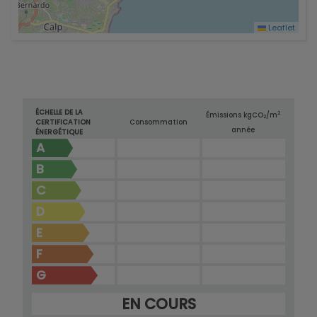
Leaflet
ÉCHELLE DE LA
2
Émissions kg
CO
/m
2
CERTIFICATION
Consommation
année
ÉNERGÉTIQUE
A
B
C
D
E
F
G
EN COURS