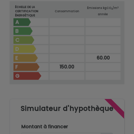
ÉCHELLE DE LA
2
Émissions kg
CO
/m
2
CERTIFICATION
Consommation
année
ÉNERGÉTIQUE
A
B
C
D
E
60.00
F
150.00
G
Simulateur d'hypothèque
Montant à financer