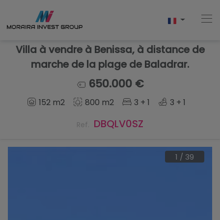
Villa à vendre à Benissa, à distance de
marche de la plage de Baladrar.
Accueil
650.000 €
152 m2
800 m2
3 + 1
3 + 1
Acheter
DBQLV0SZ
Ref.
Nouvelle Construction
Vendre
1
/
39
Commentaires
À Propos De Nous