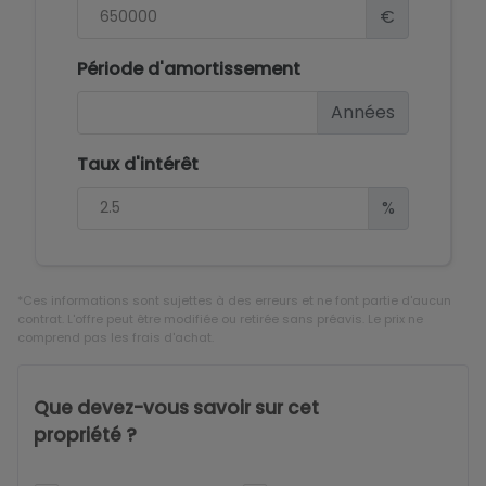
€
Période d'amortissement
Années
Taux d'intérêt
%
*Ces informations sont sujettes à des erreurs et ne font partie d'aucun
contrat. L'offre peut être modifiée ou retirée sans préavis. Le prix ne
comprend pas les frais d'achat.
Que devez-vous savoir sur cet
propriété ?