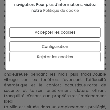
navigation. Pour plus d'informations, visitez
et vous rafraîchir pendant les chaudes journées
notre
Politique de cookie
d'été.Joli jardin, un espace idéal pour profiter de
moments en plein air avec la famille et les
amis.Terrasses spacieuses, couvertes et en plein air,
parfaites pour profiter du climat
méditerranéen.Équipements Supplémentaires
Accepter les cookies
Le chalet est également équipé de :
Configuration
Climatisation individuelle par air conditionné et
chauffage.Cuisine ouverte, idéale pour ceux qui
Rejeter les cookies
aiment cuisiner et partager des moments en
famille.Parking privé pour votre confort et votre
sécurité.Cheminée pour créer une ambiance
chaleureuse pendant les mois plus froids.Double
vitrage sur les fenêtres, favorisant l'efficacité
énergétique et le confort acoustique.Porte de
sécurité et terrain entièrement clôturé, offrant
tranquillité d'esprit aux propriétaires.Emplacement
Idéal
La villa est située dans un emplacement privilégié,