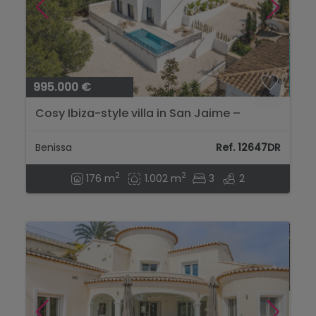
995.000 €
Cosy Ibiza-style villa in San Jaime –
Benissa | Nieuwbouw 2025...
Benissa
Ref. 12647DR
2
2
176 m
1.002 m
3
2