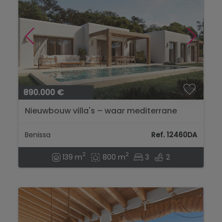
890.000 €
Nieuwbouw villa's – waar mediterrane
elegantie en de charme van Ibiza elkaar
ontmoeten...
Benissa
Ref. 12460DA
2
2
139 m
800 m
3
2