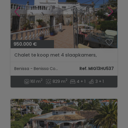
950.000 €
Chalet te koop met 4 slaapkamers,
Uitzicht op zee...
Benissa - Benissa Costa
Ref. MIG13HU537
2
2
161 m
829 m
4 + 1
3 + 1