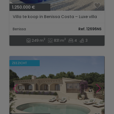
1.250.000 €
Villa te koop in Benissa Costa – Luxe villa
met zeezicht nabij La Fustera...
Benissa
Ref. 12696NS
2
2
249 m
831 m
4
3
ZEEZICHT