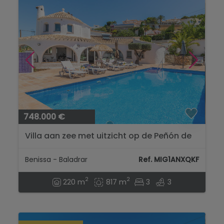
748.000 €
Villa aan zee met uitzicht op de Peñón de
Ifach te koop in Benissa...
Benissa - Baladrar
Ref. MIG1ANXQKF
2
2
220 m
817 m
3
3