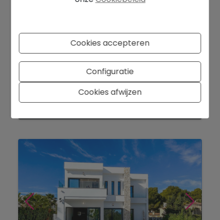
Cookies accepteren
1.110.000 €
Indrukwekkende villa met zwembad en
Configuratie
zeezicht aan de Costa Blanca...
Benissa
Ref. 12656NS
Cookies afwijzen
2
2
256 m
670 m
3
3