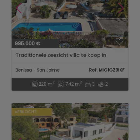
995.000 €
Traditionele zeezicht villa te koop in
Benissa...
Benissa - San Jaime
Ref. MIG1GZ9IKF
2
2
228 m
742 m
3
2
VERKOCHT