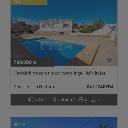
VERKOCHT
790.000 €
Ontdek deze unieke tweelingvilla's in La
Fustera, Benissa...
Benissa - La Fustera
Ref. 12452DA
2
2
312 m
2.669 m
6
2
NIEUW