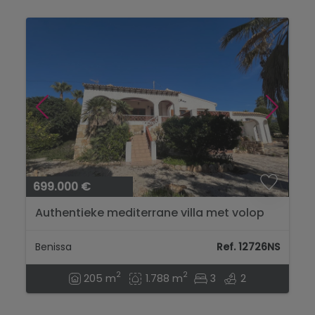
699.000 €
Authentieke mediterrane villa met volop
mogelijkheden op een toplocatie in
Benissa Costa...
Benissa
Ref. 12726NS
2
2
205 m
1.788 m
3
2