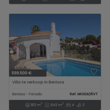
599.500 €
Villa te verkoop in Benissa
Benissa - Fanadix
Ref. MIGEAD5VT
2
2
183 m
843 m
4
3