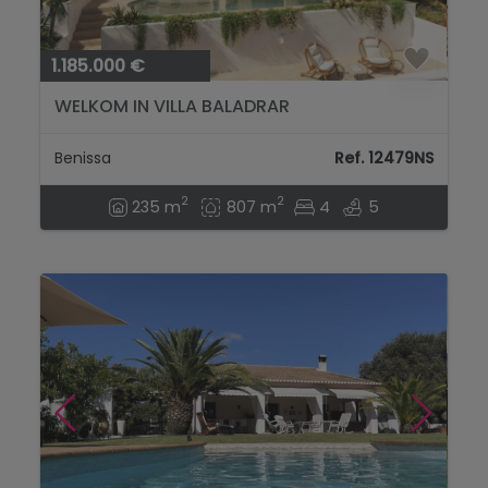
1.185.000 €
WELKOM IN VILLA BALADRAR
Benissa
Ref. 12479NS
2
2
235 m
807 m
4
5