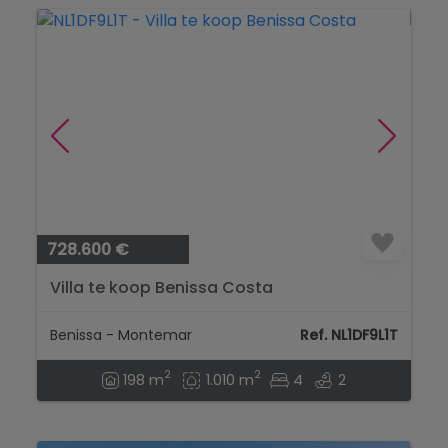
728.600 €
Villa te koop Benissa Costa
Benissa - Montemar
Ref. NL1DF9L1T
2
2
198 m
1.010 m
4
2