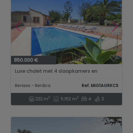
850.000 €
Luxe chalet met 4 slaapkamers en
privézwembad in Benissa...
Benissa - Berdica
Ref. MIG1AGRKCS
2
2
232 m
5.152 m
4
3