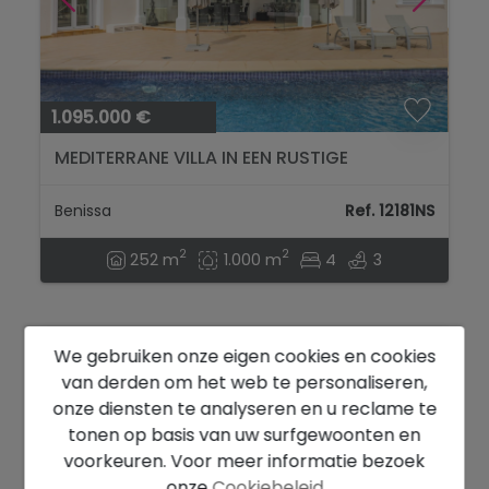
1.095.000 €
MEDITERRANE VILLA IN EEN RUSTIGE
OMGEVING VAN BENISSA...
Benissa
Ref. 12181NS
2
2
252 m
1.000 m
4
3
We gebruiken onze eigen cookies en cookies
ZEEZICHT
van derden om het web te personaliseren,
onze diensten te analyseren en u reclame te
tonen op basis van uw surfgewoonten en
voorkeuren. Voor meer informatie bezoek
onze
Cookiebeleid