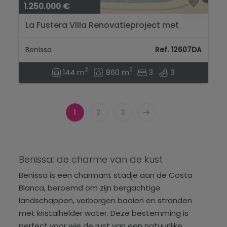
1.250.000 €
La Fustera Villa Renovatieproject met
Zeezicht...
Benissa
Ref. 12607DA
2
2
144 m
860 m
3
3
1
2
3
Benissa: de charme van de kust
Benissa is een charmant stadje aan de Costa
Blanca, beroemd om zijn bergachtige
landschappen, verborgen baaien en stranden
met kristalhelder water. Deze bestemming is
perfect voor wie de rust van een natuurlijke