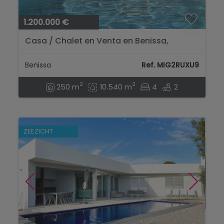
1.200.000 €
Casa / Chalet en Venta en Benissa,
Alicante...
Benissa
Ref. MIG2RUXU9
2
2
250 m
10.540 m
4
2
ZEEZICHT