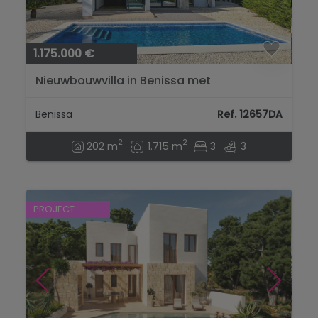
1.175.000 €
Nieuwbouwvilla in Benissa met
Privézwembad en Zeezicht...
Benissa
Ref. 12657DA
2
2
202 m
1.715 m
3
3
PROJECT