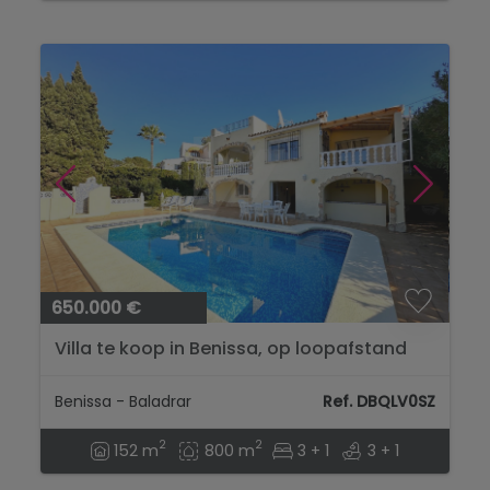
650.000 €
Villa te koop in Benissa, op loopafstand
van het strand van Baladrar....
Benissa - Baladrar
Ref. DBQLV0SZ
2
2
152 m
800 m
3 + 1
3 + 1