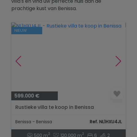
villa's en vind uw perfecte huis aan de
Blog
prachtige kust van Benissa.
Contact
NIEUW
599.000 €
Rustieke villa te koop in Benissa
Benissa - Benissa
Ref. NL1HXU4JL
2
2
500 m
120.000 m
6
2