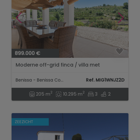
899.000 €
Moderne off-grid finca / villa met
zwembad en volledige privacy in Benissa....
Benissa - Benissa Costa
Ref. MIG1WNJZ2D
2
2
205 m
10.295 m
3
2
ZEEZICHT