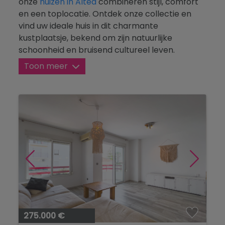
onze
huizen in Altea
combineren stijl, comfort
Blog
en een toplocatie. Ontdek onze collectie en
vind uw ideale huis in dit charmante
Contact
kustplaatsje, bekend om zijn natuurlijke
schoonheid en bruisend cultureel leven.
Toon meer
275.000 €