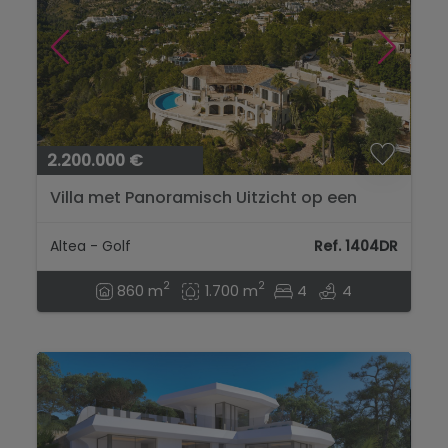
2.200.000 €
Villa met Panoramisch Uitzicht op een
uitstekende locatie dicht bij de Golfbaan
van Altea...
Altea - Golf
Ref. 1404DR
2
2
860 m
1.700 m
4
4