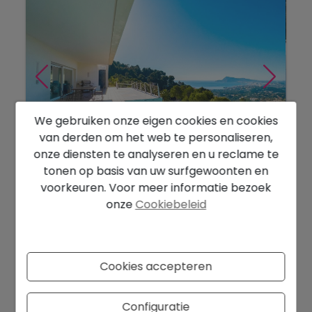
We gebruiken onze eigen cookies en cookies
van derden om het web te personaliseren,
onze diensten te analyseren en u reclame te
1.750.000 €
tonen op basis van uw surfgewoonten en
Ruime moderne villa met spectaculair
voorkeuren. Voor meer informatie bezoek
uitzicht op zee...
onze
Cookiebeleid
Altea
Ref. 1121DA
2
2
486 m
1.290 m
3
5
Cookies accepteren
Configuratie