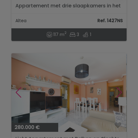
Appartement met drie slaapkamers in het
centrum van Altea, op 650 meter van zee...
Altea
Ref. 1427NS
2
117 m
3
1
280.000 €