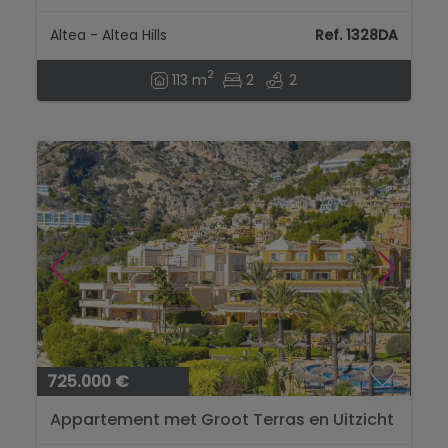
panoramisch zeezicht en groot terras...
Altea - Altea Hills
Ref. 1328DA
2
113 m
2
2
725.000 €
Appartement met Groot Terras en Uitzicht
op Zee in Altea Hills...