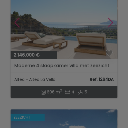
2.146.000 €
Moderne 4 slaapkamer villa met zeezicht
in Altea...
Altea - Altea La Vella
Ref. 1264DA
2
606 m
4
5
ZEEZICHT