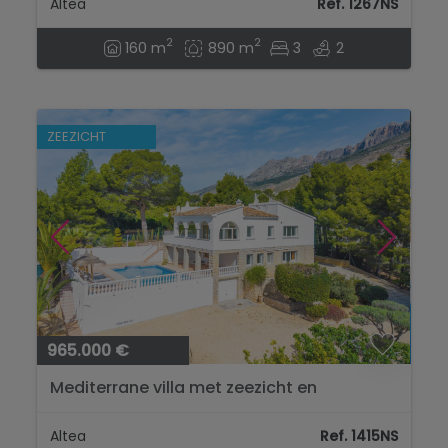
Altea
Ref. 1267NS
2
2
160 m
890 m
3
2
ZEEZICHT
965.000 €
Mediterrane villa met zeezicht en
Ibizaanse charme in Altea...
Altea
Ref. 1415NS