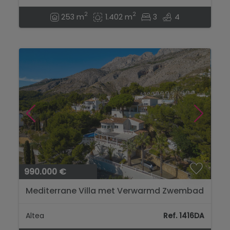
2
2
253 m
1.402 m
3
4
990.000 €
Mediterrane Villa met Verwarmd Zwembad
en Privacy Dichtbij Altea Golf...
Altea
Ref. 1416DA