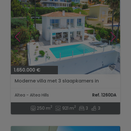
1.650.000 €
Moderne villa met 3 slaapkamers in
constructie in Altea Hills....
Altea - Altea Hills
Ref. 1260DA
2
2
250 m
921 m
3
3