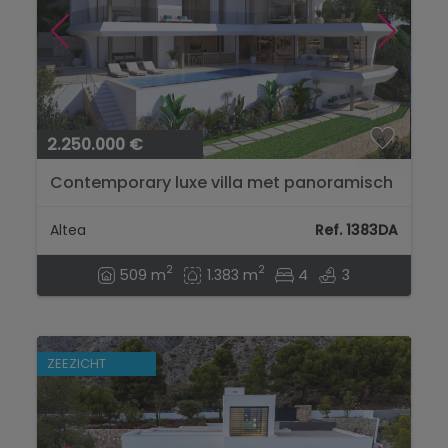
2.250.000 €
Contemporary luxe villa met panoramisch
uitzicht op zee in Altea la Vella...
Altea
Ref. 1383DA
2
2
509 m
1.383 m
4
3
ZEEZICHT