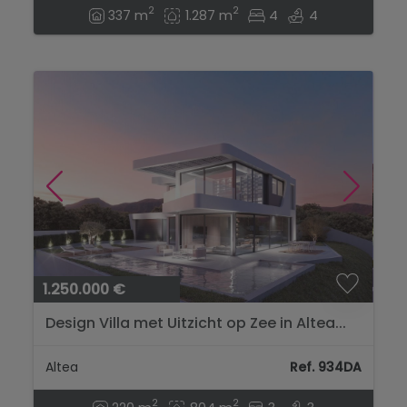
2
2
337 m
1.287 m
4
4
1.250.000 €
Design Villa met Uitzicht op Zee in Altea...
Altea
Ref. 934DA
2
2