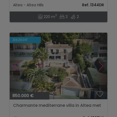
Altea - Altea Hills
Ref. 1344DR
2
220 m
3
2
ZEEZICHT
850.000 €
Charmante mediterrane villa in Altea met
spectaculair uitzicht op zee...