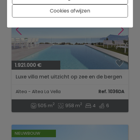
Cookies afwijzen
1.921.000 €
Luxe villa met uitzicht op zee en de bergen
in Altea la Vieja...
Altea - Altea La Vella
Ref. 1036DA
2
2
505 m
958 m
4
6
NIEUWBOUW