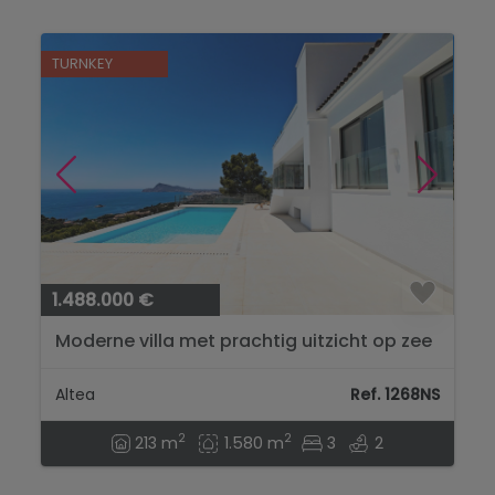
TURNKEY
1.488.000 €
Moderne villa met prachtig uitzicht op zee
in Sierra de Altea...
Altea
Ref. 1268NS
2
2
213 m
1.580 m
3
2