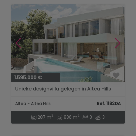
1.595.000 €
Unieke designvilla gelegen in Altea Hills
met panoramisch uitzicht op zee...
Altea - Altea Hills
Ref. 1182DA
2
2
287 m
836 m
3
3