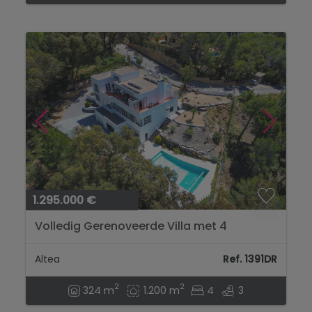
1.295.000 €
Volledig Gerenoveerde Villa met 4
slaapkamers, uitzicht op golfbaan, bergen
en zee in Altea...
Altea
Ref. 1391DR
2
2
324 m
1.200 m
4
3