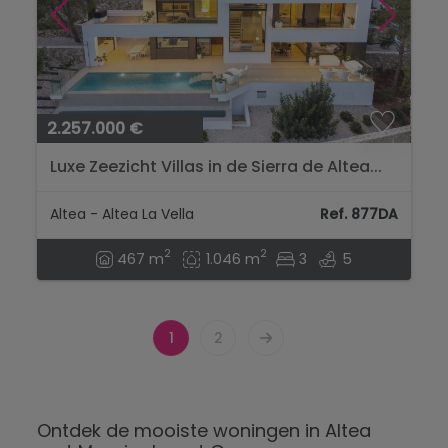
2.257.000 €
Luxe Zeezicht Villas in de Sierra de Altea...
Altea - Altea La Vella
Ref. 877DA
2
2
467 m
1.046 m
3
5
1
2
Ontdek de mooiste woningen in Altea