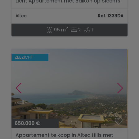
Licht Appartement met Balkon op Slechts
Enkele Stappen van het Strand in Altea...
Altea
Ref. 1333DA
2
95 m
2
1
ZEEZICHT
650.000 €
Appartement te koop in Altea Hills met