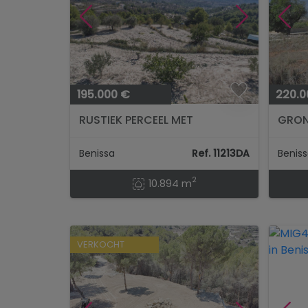
195.000 €
220.0
RUSTIEK PERCEEL MET
GRON
PRACHTIG OPEN ZICHT IN
DORP 
BENISSA...
Benissa
Ref. 11213DA
Benis
2
10.894 m
VERKOCHT