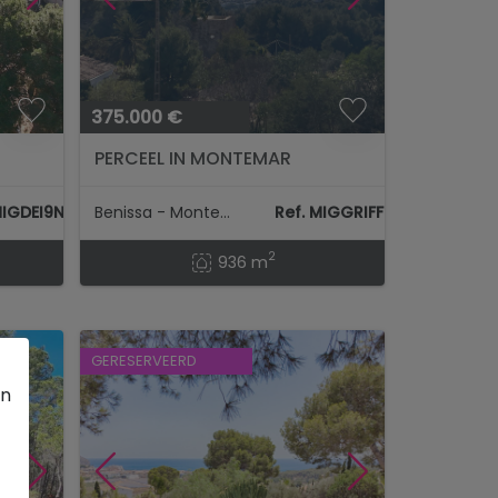
375.000 €
PERCEEL IN MONTEMAR
MIGDEI9NN
Benissa - Montemar
Ref. MIGGRIFF6
2
936 m
GERESERVEERD
en