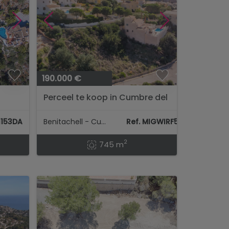
190.000 €
R
Perceel te koop in Cumbre del
TE
Sol - Benitachell...
11153DA
Benitachell - Cumbre Del Sol
Ref. MIGWIRF5Q
2
745 m