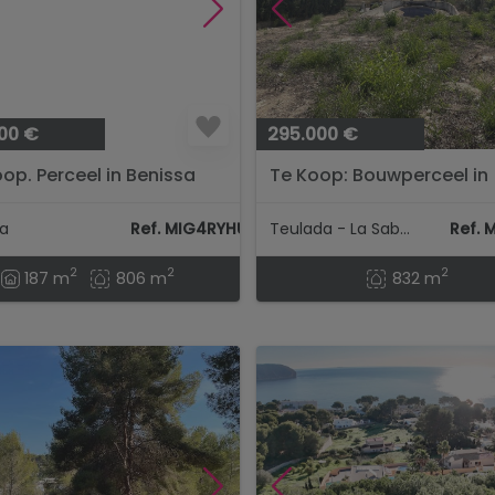
00 €
295.000 €
op. Perceel in Benissa
Te Koop: Bouwperceel in
Moraira La Sabatera, 832 
sa
Ref. MIG4RYHUO
Teulada - La Sabatera
Ref. 
2
2
2
187 m
806 m
832 m