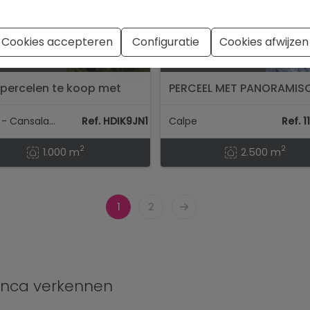
Cookies accepteren
Configuratie
Cookies afwijzen
00 €
595.000 €
percelen te koop met
PERCEEL MET PANORAMIS
cht op zee in Cansalades
UITZICHT IN CALPE....
....
Jávea - Cansalades
Ref. HDIK9JN1
Calpe
Ref. 
2
2
1.000 m
2.500 m
1
2
anca verkennen