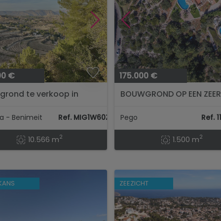
00 €
175.000 €
rond te verkoop in
BOUWGROND OP EEN ZEE
ira
RUSTIGE LOCATIE IN MON
PEGO...
a - Benimeit
Ref. MIG1W60Z7A
Pego
Ref. 
2
2
10.566 m
1.500 m
KANS
ZEEZICHT