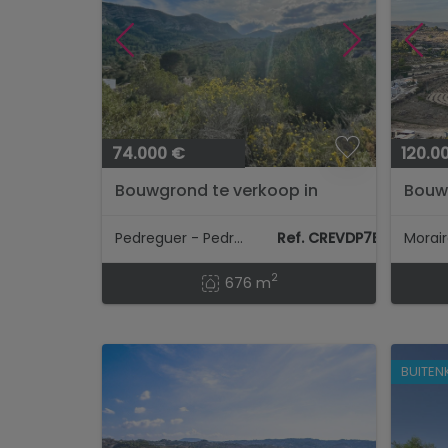
74.000 €
120.0
Bouwgrond te verkoop in
Bouwg
Pedreguer
Mora
Pedreguer - Pedreguer
Ref. CREVDP7B3
Morair
2
676 m
BUITEN