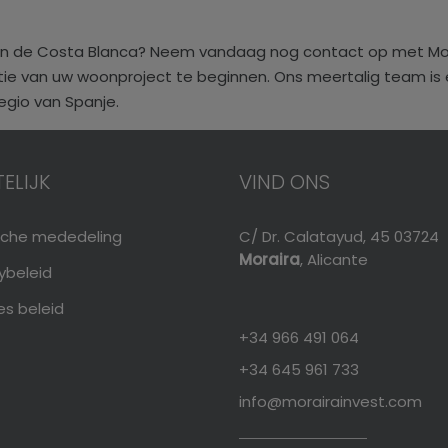
aan de Costa Blanca? Neem vandaag nog contact op met Mo
atie van uw woonproject te beginnen. Ons meertalig team is 
egio van Spanje.
ELIJK
VIND ONS
ische mededeling
C/ Dr. Calatayud, 45 03724
Moraira
, Alicante
ybeleid
es beleid
+34 966 491 064
+34 645 961 733
info@morairainvest.com