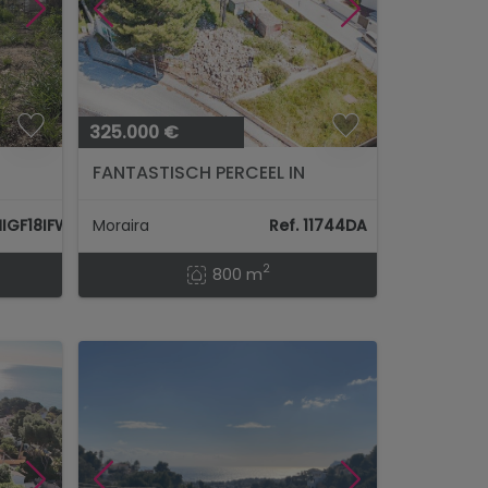
325.000 €
FANTASTISCH PERCEEL IN
m²...
MORAIRA MET UITZICHT OP
ZEE...
MIGF18IFW
Moraira
Ref. 11744DA
2
800 m