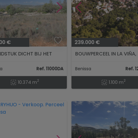
00 €
239.000 €
DSTUK DICHT BIJ HET
BOUWPERCEEL IN LA VIÑA,
VAN BENISSA...
BENISSA
sa
Ref. 11000DA
Benissa
Ref. 
2
2
10.374 m
1.100 m