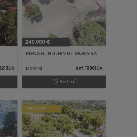
240.000 €
PERCEEL IN BENIMEIT MORAIRA
12213DR
Moraira
Ref. 10961DA
2
850 m
VERKOCHT