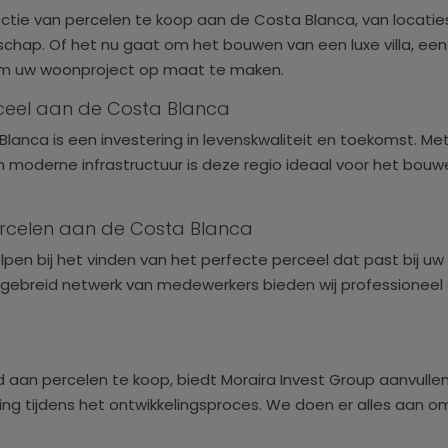
ectie van percelen te koop aan de Costa Blanca, van locatie
chap. Of het nu gaat om het bouwen van een luxe villa, een
om uw woonproject op maat te maken.
ceel aan de Costa Blanca
anca is een investering in levenskwaliteit en toekomst. Met 
oderne infrastructuur is deze regio ideaal voor het bouwe
percelen aan de Costa Blanca
lpen bij het vinden van het perfecte perceel dat past bij 
tgebreid netwerk van medewerkers bieden wij professioneel en
aan percelen te koop, biedt Moraira Invest Group aanvullend
g tijdens het ontwikkelingsproces. We doen er alles aan o