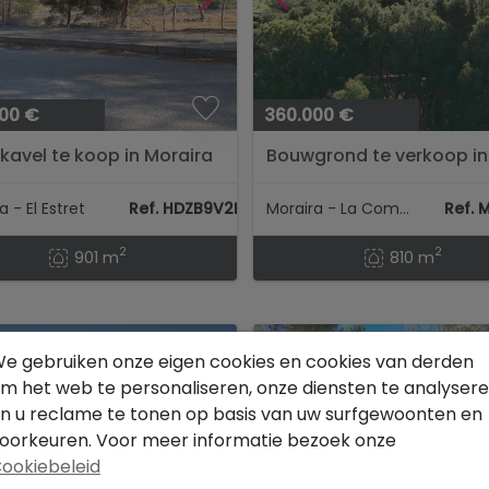
00 €
360.000 €
avel te koop in Moraira
Bouwgrond te verkoop in
nisatie Estret...
Moraira
a - El Estret
Ref. HDZB9V2B
Moraira - La Cometa
Ref. 
2
2
901 m
810 m
HT
ZEEZICHT
e gebruiken onze eigen cookies en cookies van derden
m het web te personaliseren, onze diensten te analyser
n u reclame te tonen op basis van uw surfgewoonten en
oorkeuren. Voor meer informatie bezoek onze
ookiebeleid