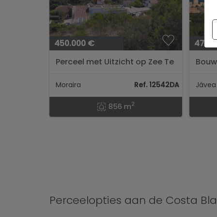
450.000 €
475.0
Perceel met Uitzicht op Zee Te
Bouw
Koop in Benimeit, Moraira...
uitzi
Javea
Moraira
Ref. 12542DA
2
856 m
Perceelopties aan de Costa Bl