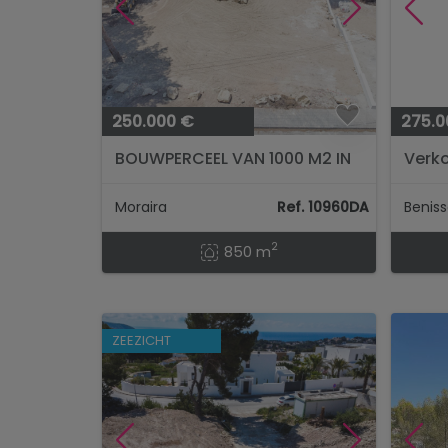
250.000 €
275.0
BOUWPERCEEL VAN 1000 M2 IN
Verko
BENIMEIT, MORAIRA...
Moraira
Ref. 10960DA
Benis
2
850 m
ZEEZICHT