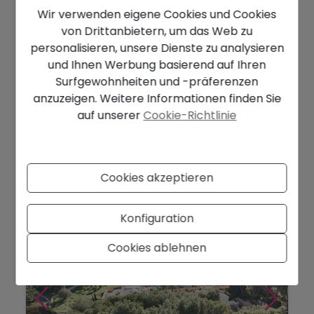
Wir verwenden eigene Cookies und Cookies
von Drittanbietern, um das Web zu
personalisieren, unsere Dienste zu analysieren
und Ihnen Werbung basierend auf Ihren
340.000 €
Surfgewohnheiten und -präferenzen
anzuzeigen. Weitere Informationen finden Sie
Baugrundstück zu verkaufen in Moraira |
auf unserer
Cookie-Richtlinie
Urbanisation Estret...
Moraira - El Estret
Ref. HDZB9V2B
2
901 m
Cookies akzeptieren
Konfiguration
Cookies ablehnen