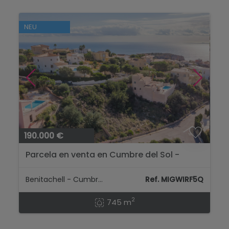
NEU
190.000 €
Parcela en venta en Cumbre del Sol -
Benitachell...
Benitachell - Cumbre Del Sol
Ref. MIGWIRF5Q
2
745 m