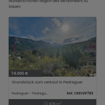
wunderschönen Region des Mittelmeers zu
Blog
bauen.
Kontakt
74.000 €
Grundstück zum verkauf in Pedreguer
Pedreguer - Pedreguer
Ref. CREVDP7B3
2
676 m