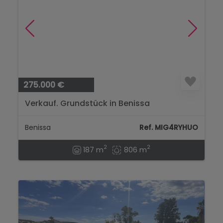
275.000 €
Verkauf. Grundstück in Benissa
Benissa
Ref. MIG4RYHUO
2
2
187 m
806 m