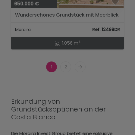
650.000 €
Wunderschönes Grundstück mit Meerblick
in Moraira - nur wenige Gehminuten vom
Strand und Zentrum entfernt!...
Moraira
Ref. 12499DR
2
1.056 m
1
2
Erkundung von
Grundstücksoptionen an der
Costa Blanca
Die Moraira Invest Group bietet eine exklusive