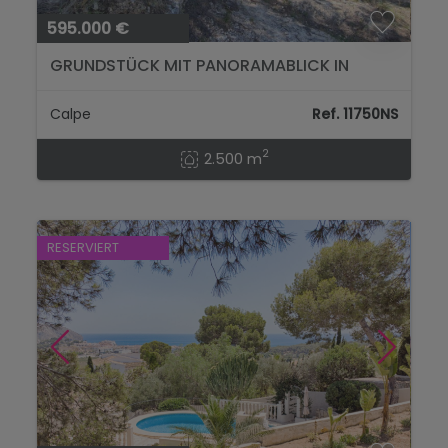
595.000 €
GRUNDSTÜCK MIT PANORAMABLICK IN
CALPE.
Calpe
Ref. 11750NS
2
2.500 m
RESERVIERT