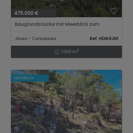
475.000 €
Baugrundstücke mit Meerblick zum
Verkauf in Cansalades Javea...
Jávea - Cansalades
Ref. HDIK9JN1
2
1.000 m
MEERBLICK