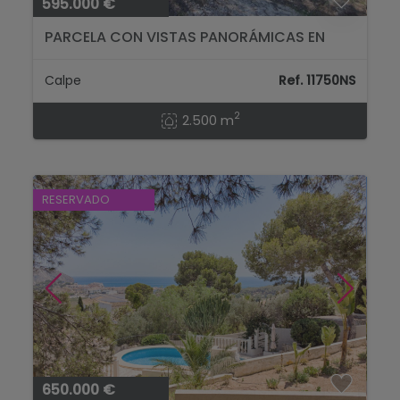
595.000 €
PARCELA CON VISTAS PANORÁMICAS EN
CALPE....
Calpe
Ref. 11750NS
2
2.500 m
RESERVADO
650.000 €