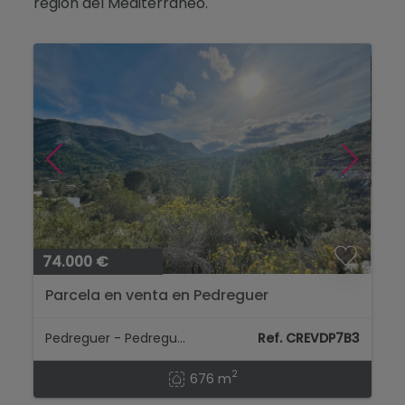
región del Mediterráneo.
Blog
Contacto
74.000 €
Parcela en venta en Pedreguer
Pedreguer - Pedreguer
Ref. CREVDP7B3
2
676 m