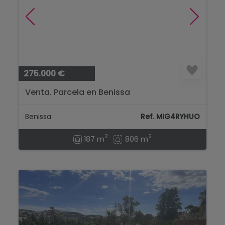
275.000 €
Venta. Parcela en Benissa
Benissa
Ref. MIG4RYHUO
2
2
187 m
806 m