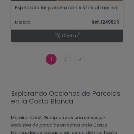
Espectacular parcela con vistas al mar en
Moraira, a poca distancia de la playa y del
centro...
Moraira
Ref. 12499DR
2
1.056 m
1
2
Explorando Opciones de Parcelas
en la Costa Blanca
Moraira Invest Group ofrece una selección
exclusiva de parcelas en venta en la Costa
Blanca, desde ubicaciones cerca del mar hasta