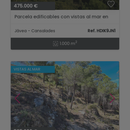
475.000 €
Parcela edificables con vistas al mar en
venta en Cansalades Javea...
Jávea - Cansalades
Ref. HDIK9JN1
2
1.000 m
VISTAS AL MAR