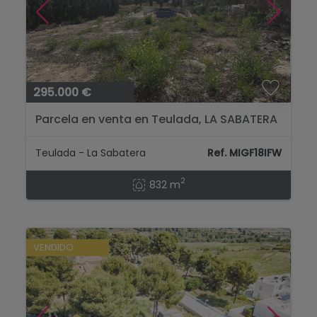
295.000 €
Parcela en venta en Teulada, LA SABATERA
- 832 m²...
Teulada - La Sabatera
Ref. MIGF18IFW
2
832 m
VENDIDO