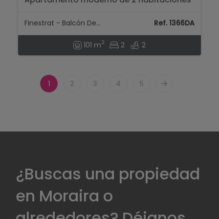
recién construido con vistas al mar,
entregado recientemente...
Finestrat - Balcón De Finestrat
Ref. 1366DA
2
101 m
2
2
1
2
3
4
5
¿Buscas una propiedad
en Moraira o
alrededores? Déjanos