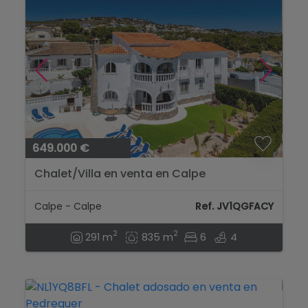
649.000 €
Chalet/Villa en venta en Calpe
Calpe - Calpe
Ref. JV1QGFACY
2
2
291 m
835 m
6
4