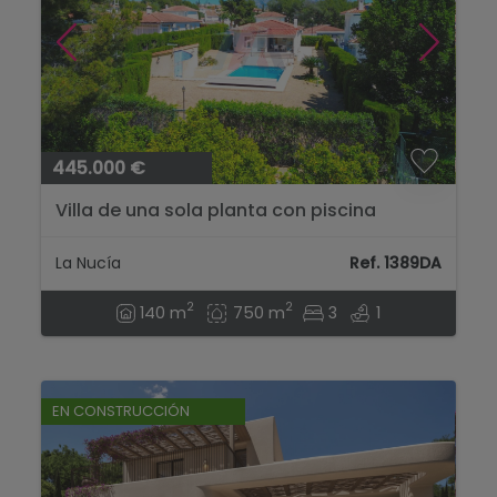
445.000 €
Villa de una sola planta con piscina
privada en parcela de 750 m² en La
Nucía....
La Nucía
Ref. 1389DA
2
2
140 m
750 m
3
1
EN CONSTRUCCIÓN