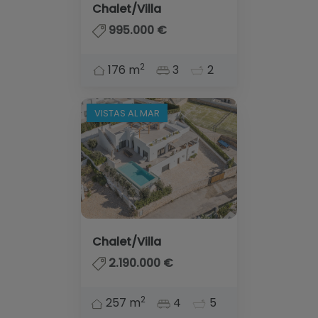
Blog
Chalet/Villa
995.000 €
Contacto
2
176 m
3
2
VISTAS AL MAR
Chalet/Villa
2.190.000 €
2
257 m
4
5