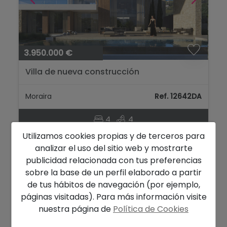
3.950.000 €
Villa de nueva construcción
arquitectónica en Moraira con cuatro
dormitorios, vistas al mar y piscina
Moraira
Ref. 12642DA
infinita....
4
4
Utilizamos cookies propias y de terceros para
analizar el uso del sitio web y mostrarte
publicidad relacionada con tus preferencias
EXCLUSIVA
sobre la base de un perfil elaborado a partir
de tus hábitos de navegación (por ejemplo,
páginas visitadas). Para más información visite
nuestra página de
Política de Cookies