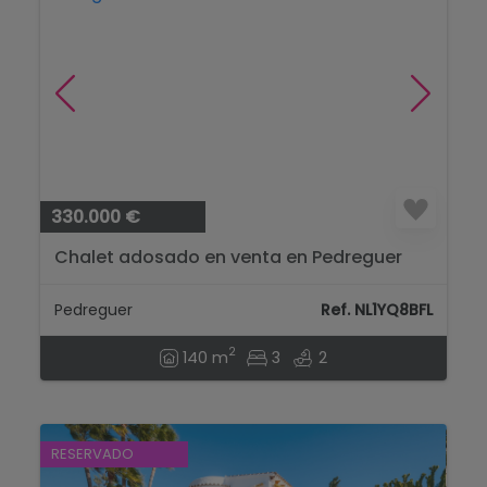
330.000 €
Chalet adosado en venta en Pedreguer
Pedreguer
Ref. NL1YQ8BFL
2
140 m
3
2
RESERVADO