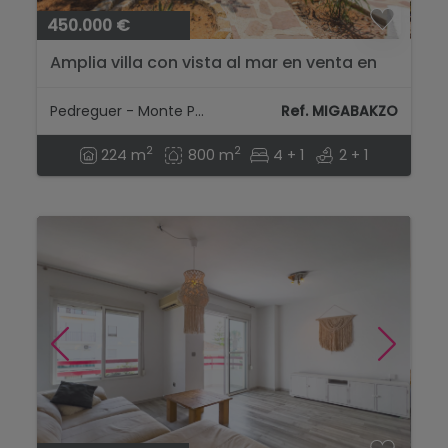
450.000 €
Amplia villa con vista al mar en venta en
Monte Pedreguer...
Pedreguer - Monte Pedreguer
Ref. MIGABAKZO
2
2
224 m
800 m
4 + 1
2 + 1