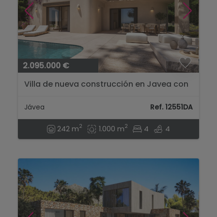
2.095.000 €
Villa de nueva construcción en Javea con
terrazas, jardín y vistas al mar....
Jávea
Ref. 12551DA
2
2
242 m
1.000 m
4
4