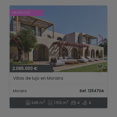
PROYECTO
2.085.000 €
Villas de lujo en Moraira
Moraira
Ref. 12547DA
2
2
246 m
1.153 m
4
4