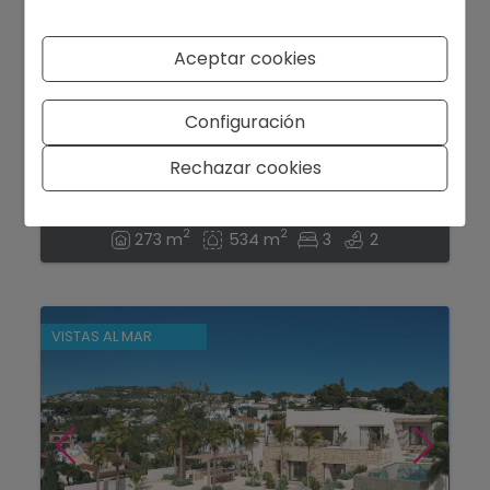
Aceptar cookies
495.000 €
Configuración
Villa con vistas al mar y vistas al Peñón de
Ifach en Moraira...
Rechazar cookies
Moraira
Ref. 12725DR
2
2
273 m
534 m
3
2
VISTAS AL MAR