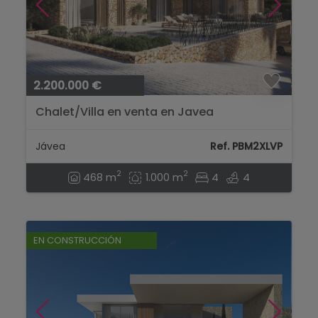
2.200.000 €
Chalet/Villa en venta en Javea
Jávea
Ref. PBM2XLVP
2
2
468 m
1.000 m
4
4
EN CONSTRUCCIÓN