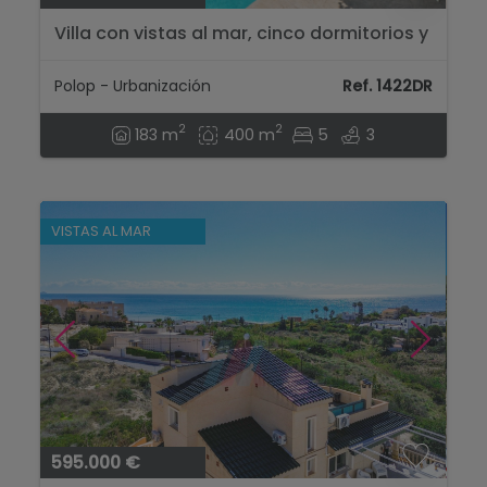
Villa con vistas al mar, cinco dormitorios y
una ubicación tranquila en Polop....
Polop - Urbanización
Ref. 1422DR
2
2
183 m
400 m
5
3
VISTAS AL MAR
595.000 €