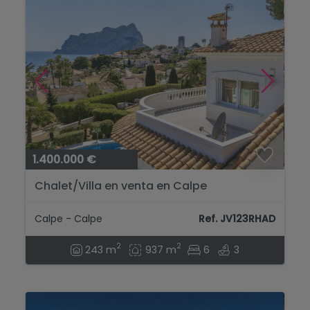
1.400.000 €
Chalet/Villa en venta en Calpe
Calpe - Calpe
Ref. JV123RHAD
2
2
243 m
937 m
6
3