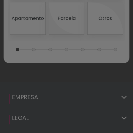
Apartamento
Parcela
Otros
I
R
(
EMPRESA
LEGAL