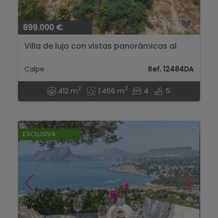
899.000 €
Villa de lujo con vistas panorámicas al
mar en venta en Calpe...
Calpe
Ref. 12484DA
2
2
412 m
1.466 m
4
5
EXCLUSIVA