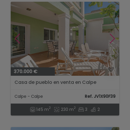
370.000 €
Casa de pueblo en venta en Calpe
Calpe - Calpe
Ref. JV1X90F39
2
2
145 m
230 m
3
2