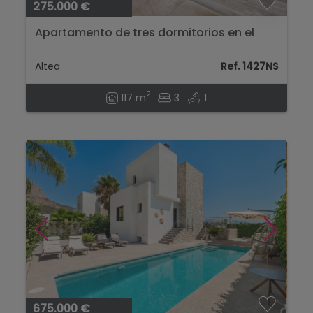
275.000 €
Apartamento de tres dormitorios en el
centro de Altea, a 650 metros del mar...
Altea
Ref. 1427NS
2
117 m
3
1
675.000 €