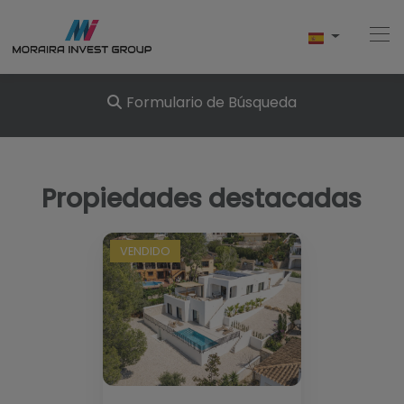
Formulario de Búsqueda
Home
Propiedades destacadas
Comprar
Obra Nueva
VENDIDO
Vender
Testimonios
Conócenos