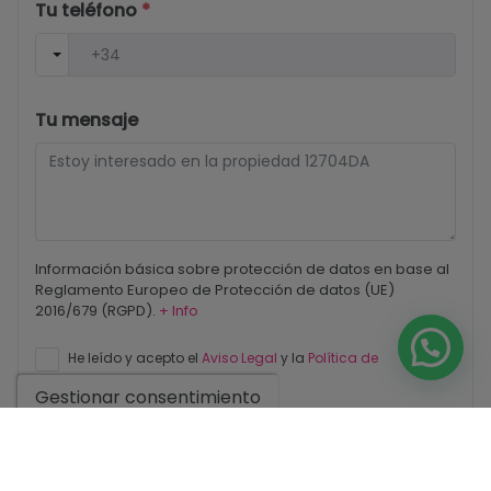
Tu teléfono
*
Tu mensaje
Información básica sobre protección de datos en base al
Reglamento Europeo de Protección de datos (UE)
2016/679 (RGPD).
+ Info
He leído y acepto el
Aviso Legal
y la
Política de
privacidad
Gestionar consentimiento
Acepto envíos comerciales
Enviar solicitud