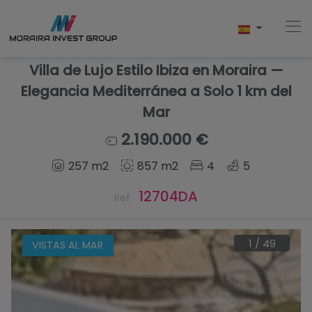
Villa de Lujo Estilo Ibiza en Moraira —
Elegancia Mediterránea a Solo 1 km del
Mar
Home
2.190.000 €
Comprar
257 m2
857 m2
4
5
Obra Nueva
12704DA
Ref.
Vender
1
/
49
VISTAS AL MAR
Testimonios
Conócenos