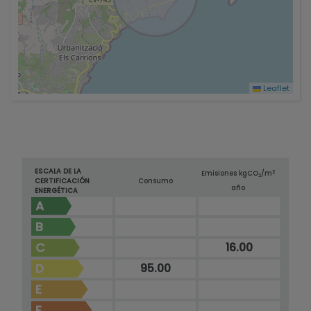
Leaflet
ESCALA DE LA
2
Emisiones kg
CO
/m
2
CERTIFICACIÓN
Consumo
año
ENERGÉTICA
A
B
C
16.00
D
95.00
E
F