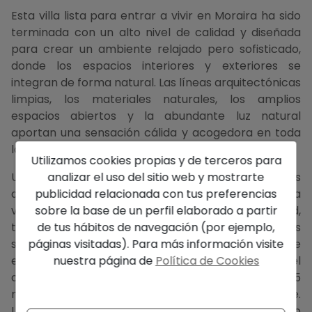
Esta villa lista para entrar a vivir en Moraira ha sido
terminada con un alto nivel de calidad y diseñada
para crear un ambiente relajado pero sofisticado,
donde los espacios interiores y exteriores se
integran de forma natural. Las líneas arquitectónicas
limpias, los materiales naturales, los amplios
espacios abiertos y la abundante luz natural
aportan una sensación cálida y acogedora en toda
la vivienda.
Utilizamos cookies propias y de terceros para
Ubicada en una de las zonas residenciales más
analizar el uso del sitio web y mostrarte
deseadas de Moraira, en la Costa Blanca Norte, la
publicidad relacionada con tus preferencias
villa ofrece el equilibrio perfecto entre privacidad,
sobre la base de un perfil elaborado a partir
tranquilidad y buena conexión con todos los
de tus hábitos de navegación (por ejemplo,
servicios. Varios restaurantes junto al mar se
páginas visitadas). Para más información visite
encuentran a poca distancia a pie, mientras que el
nuestra página de
Política de Cookies
centro de Moraira puede alcanzarse en unos 25
minutos caminando o en pocos minutos en coche.
Las playas, tiendas, restaurantes y el puerto