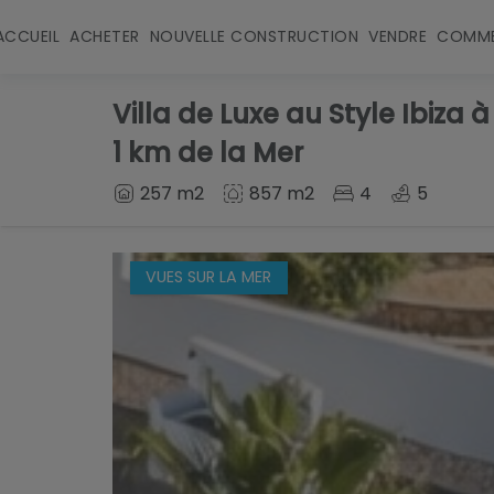
ACCUEIL
ACHETER
NOUVELLE CONSTRUCTION
VENDRE
COMME
Villa de Luxe au Style Ibiz
1 km de la Mer
257 m2
857 m2
4
5
VUES SUR LA MER