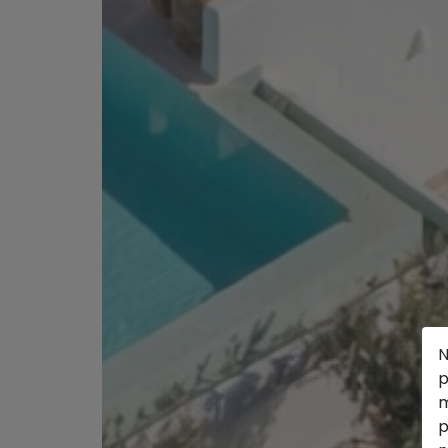
N
p
m
p