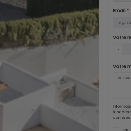
Email
*
Votre 
Votre 
Informati
fondées s
données 
J'ai l