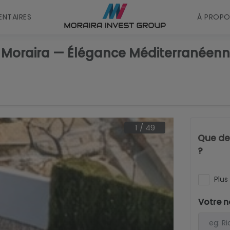
NTAIRES
À PROPO
a à Moraira — Élégance Méditerranée
1
/
49
Que dev
?
Plus 
Votre 