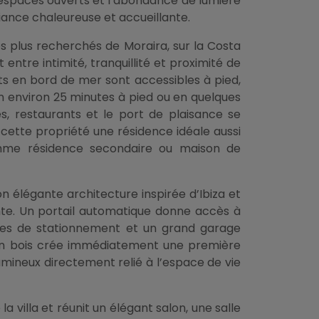
s espaces ouverts et l’abondance de lumière
iance chaleureuse et accueillante.
les plus recherchés de Moraira, sur la Costa
t entre intimité, tranquillité et proximité de
ts en bord de mer sont accessibles à pied,
en environ 25 minutes à pied ou en quelques
s, restaurants et le port de plaisance se
 cette propriété une résidence idéale aussi
omme résidence secondaire ou maison de
on élégante architecture inspirée d’Ibiza et
e. Un portail automatique donne accès à
aces de stationnement et un grand garage
 en bois crée immédiatement une première
umineux directement relié à l’espace de vie
a villa et réunit un élégant salon, une salle