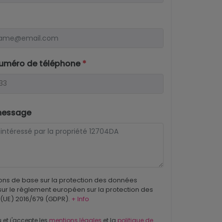
numéro de téléphone
*
message
ons de base sur la protection des données
ur le règlement européen sur la protection des
(UE) 2016/679 (GDPR).
+ Info
u et j'accepte les
mentions légales
et la
politique de