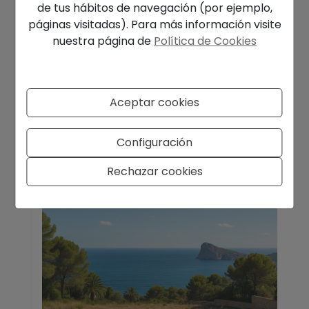
de tus hábitos de navegación (por ejemplo,
Mejores zonas para comprar
páginas visitadas). Para más información visite
propiedad en Moraira
nuestra página de
Política de Cookies
Resumen rápido: Para ubicaciones prime y
poder ir a pie, mira El Portet y Pla del Mar.
Para vistas al mar con villas modernas,
explora Benimeit y Fanad ...
Aceptar cookies
LEER MÁS
Configuración
Rechazar cookies