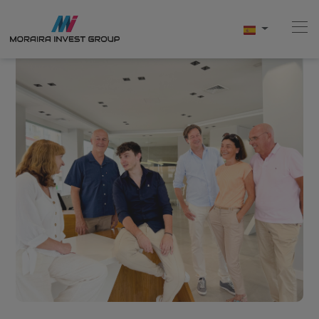
Home
Comprar
Obra Nueva
Vender
Testimonios
Conócenos