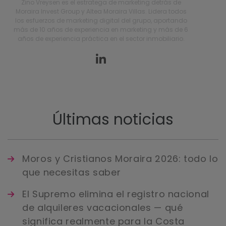
Zino Vreysen es el estratega de marketing detrás de
Moraira Invest Group y Altea Moraira Villas. Lidera todos
los esfuerzos de marketing digital del grupo, aportando
más de 10 años de experiencia en marketing y más de 6
años de experiencia práctica en el sector inmobiliario.
Últimas noticias
Moros y Cristianos Moraira 2026: todo lo
que necesitas saber
El Supremo elimina el registro nacional
de alquileres vacacionales — qué
significa realmente para la Costa