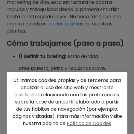
marketing de Zino, esta estructura te aporta
impulso y tranquilidad desde la primera shortlist
hasta la entrega de llaves. No hace falta que nos
creas a nosotros:
lee las reseñas
de nuestros
clientes.
Cómo trabajamos (paso a paso)
1) Definir tu briefing:
estilo de vida,
presupuesto, plazo y requisitos clave.
2) Shortlist con contexto:
microzonas
Utilizamos cookies propias y de terceros para
analizar el uso del sitio web y mostrarte
explicadas como si fueran nuestra casa—
publicidad relacionada con tus preferencias
sobre la base de un perfil elaborado a partir
pros, contras y comparables recientes.
de tus hábitos de navegación (por ejemplo,
3) Visitas con propósito:
señalamos lo que
páginas visitadas). Para más información visite
nuestra página de
Política de Cookies
no se ve online (orientación, accesos,