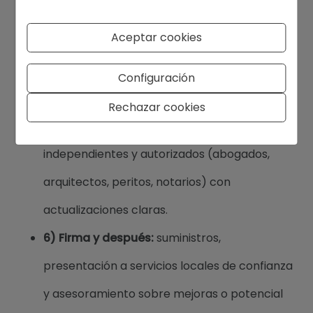
pendiente, privacidad).
Aceptar cookies
4) Estrategia de oferta:
precio basado en
datos y condiciones adaptadas a cada
Configuración
vendedor y propiedad.
Rechazar cookies
5) Coordinación profesional:
con partners
independientes y autorizados (abogados,
arquitectos, peritos, notarios) con
actualizaciones claras.
6) Firma y después:
suministros,
presentación a servicios locales de confianza
y asesoramiento sobre mejoras o potencial