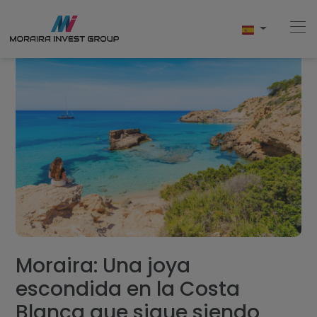
Home
Comprar
Obra Nueva
Vender
Testimonios
Moraira: Una joya
escondida en la Costa
Conócenos
Blanca que sigue siendo