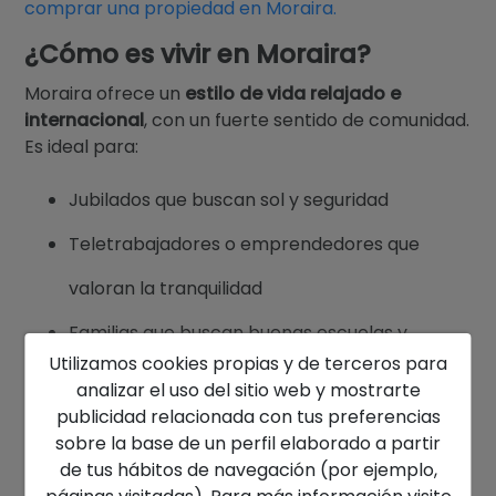
comprar una propiedad en Moraira.
¿Cómo es vivir en Moraira?
Moraira ofrece un
estilo de vida relajado e
internacional
, con un fuerte sentido de comunidad.
Es ideal para:
Jubilados que buscan sol y seguridad
Teletrabajadores o emprendedores que
valoran la tranquilidad
Familias que buscan buenas escuelas y
Utilizamos cookies propias y de terceros para
espacio
analizar el uso del sitio web y mostrarte
publicidad relacionada con tus preferencias
Personas que prefieren autenticidad en lugar
sobre la base de un perfil elaborado a partir
de turismo de masas
de tus hábitos de navegación (por ejemplo,