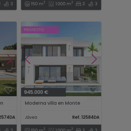
2
2
3
3
150 m
1.000 m
3
3
PROYECTO
945.000 €
en
Moderna villa en Monte
...
Olimpo, Jávea
12574DA
Jávea
Ref. 12584DA
2
2
3
2
150 m
1.000 m
3
2