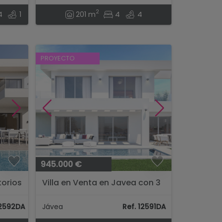
2
4
1
201 m
4
4
PROYECTO
945.000 €
torios
Villa en Venta en Javea con 3
 la
Dormitorios y Piscina Privada...
12592DA
Jávea
Ref. 12591DA