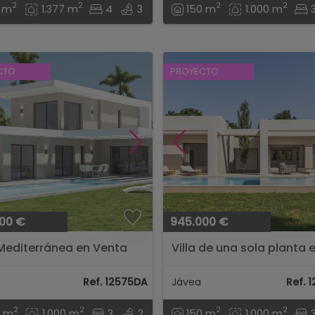
2
2
2
2
8 m
1.377 m
4
3
150 m
1.000 m
CTO
PROYECTO
00 €
945.000 €
 Mediterránea en Venta
Villa de una sola planta 
vea, Costa Blanca...
Javea con piscina y jardín
Ref. 12575DA
Jávea
Ref. 
2
2
2
2
0 m
1.000 m
3
2
150 m
1.000 m