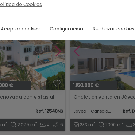
olítica de Cookies
Aceptar cookies
Configuración
Rechazar cookies
.000 €
1.150.000 €
 renovada con vistas al
Chalet en venta en Jáve
ó – Jávea...
Costa Blanca....
Ref. 12548NS
Jávea - Cansalades
Ref. 
2
2
2
2
 m
2.075 m
4
6
233 m
1.000 m