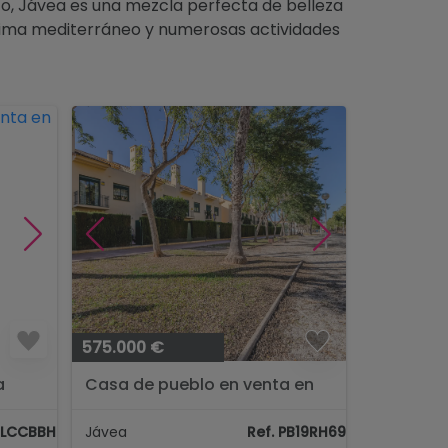
ico, Jávea es una mezcla perfecta de belleza
 clima mediterráneo y numerosas actividades
575.000 €
a
Casa de pueblo en venta en
Javea
NLCCBBHB
Jávea
Ref. PB19RH690