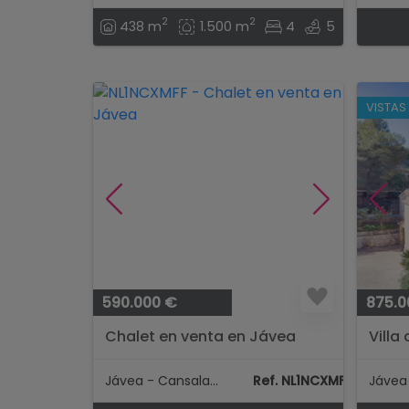
2
2
438 m
1.500 m
4
5
VISTAS
590.000 €
875.0
Chalet en venta en Jávea
Villa
Priva
Nova.
Jávea - Cansalades
Ref. NL1NCXMFF
Jávea