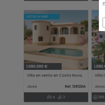
P
VISTAS AL MAR
1.090.000 €
1.090
Villa en venta en Costa Nova,
Villa
Jávea, a 2 km de la playa y
Montg
del centro....
Jávea
Ref. 12612DA
Jávea
4
3
386