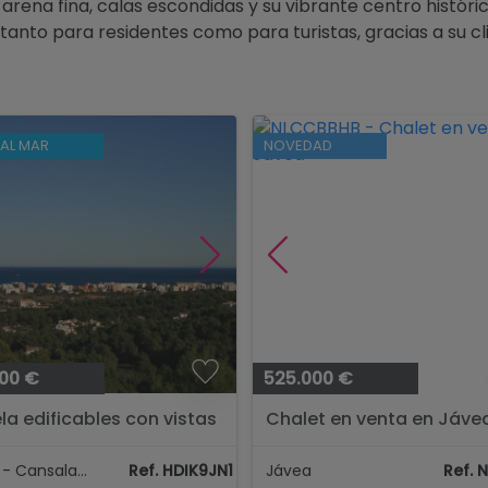
 arena fina, calas escondidas y su vibrante centro histór
r tanto para residentes como para turistas, gracias a su
 AL MAR
NOVEDAD
00 €
525.000 €
la edificables con vistas
Chalet en venta en Jáve
r en venta en
lades Javea...
Jávea - Cansalades
Ref. HDIK9JN1
Jávea
Ref. 