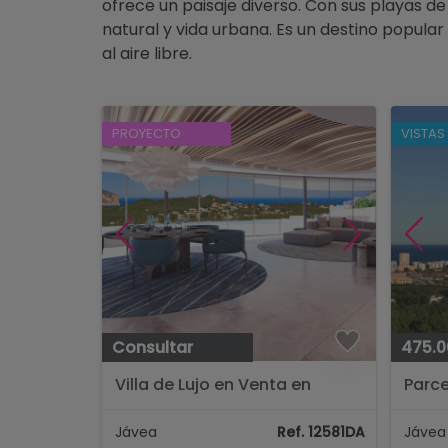
ofrece un paisaje diverso. Con sus playas de
natural y vida urbana. Es un destino popula
al aire libre.
PROYECTO
VISTAS
Consultar
475.0
Villa de Lujo en Venta en
Parce
Javea con Vistas al Mar y a la
al ma
Montaña...
Cansa
Jávea
Ref. 12581DA