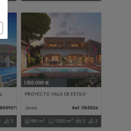
1.150.000 €
a,
PROYECTO VILLA DE ESTILO
TRADICIONAL EN JAVEA...
DB1HPISTY
Jávea
Ref. 11845DA
2
2
3
3
180 m
1.005 m
3
2