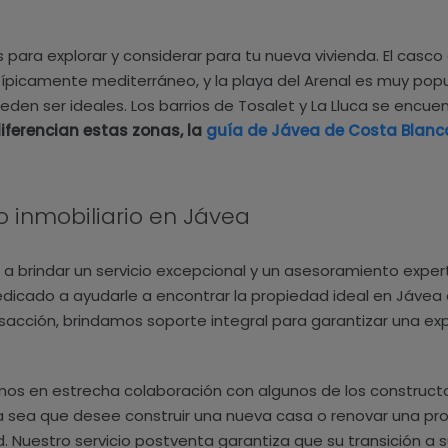
para explorar y considerar para tu nueva vivienda. El cas
típicamente mediterráneo, y la playa del Arenal es muy popu
eden ser ideales. Los barrios de Tosalet y La Lluca se encuen
iferencian estas zonas, la
guía de Jávea de Costa Blanc
o inmobiliario en Jávea
a brindar un servicio excepcional y un asesoramiento expe
dicado a ayudarle a encontrar la propiedad ideal en Jávea
nsacción, brindamos soporte integral para garantizar una ex
os en estrecha colaboración con algunos de los constructo
Ya sea que desee construir una nueva casa o renovar una pr
. Nuestro servicio postventa garantiza que su transición a s