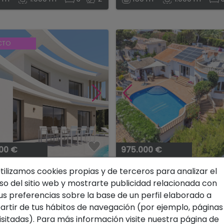
CTO
00 €
975.000 €
 moderna en venta en
Villa tradicional con vist
tilizamos cookies propias y de terceros para analizar el
 con vistas abiertas y
mar y mucha privacidad
so del sitio web y mostrarte publicidad relacionada con
na privada....
venta en Jávea...
Ref. 12590DA
Jávea - Balcón del Mar
Ref. 
us preferencias sobre la base de un perfil elaborado a
artir de tus hábitos de navegación (por ejemplo, páginas
2
2
2
2
9 m
1.000 m
3
3
378 m
946 m
isitadas). Para más información visite nuestra página de