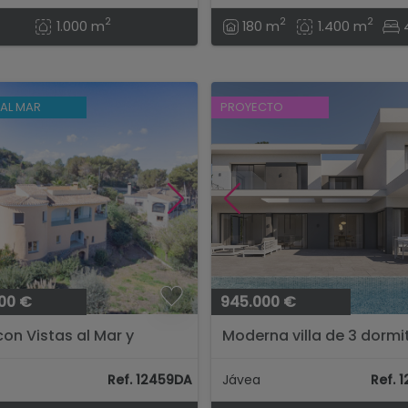
2
2
2
1.000 m
180 m
1.400 m
 AL MAR
PROYECTO
00 €
945.000 €
 con Vistas al Mar y
Moderna villa de 3 dormi
cidad en Jávea – Costa
en Javea, a solo 3 km de
..
playa y del centro....
Ref. 12459DA
Jávea
Ref. 