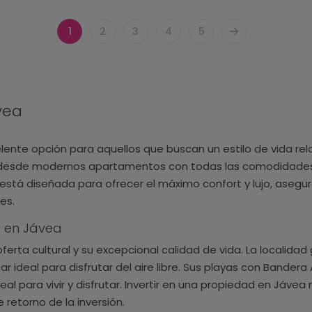
1
2
3
4
5
vea
te opción para aquellos que buscan un estilo de vida relaj
esde modernos apartamentos con todas las comodidades has
está diseñada para ofrecer el máximo confort y lujo, aseg
es.
d en Jávea
oferta cultural y su excepcional calidad de vida. La localid
gar ideal para disfrutar del aire libre. Sus playas con Bandera
al para vivir y disfrutar. Invertir en una propiedad en Jávea 
 retorno de la inversión.