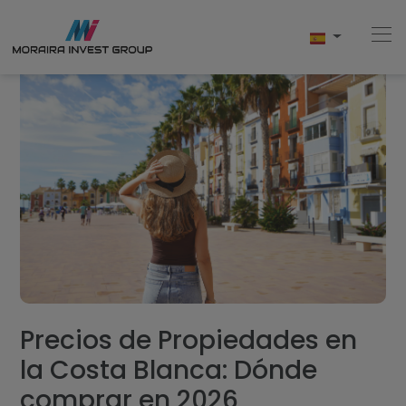
Home
Comprar
Obra Nueva
Vender
Testimonios
Precios de Propiedades en
la Costa Blanca: Dónde
Conócenos
comprar en 2026