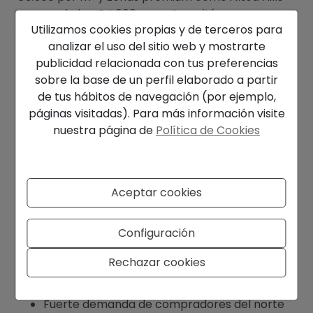
superando los €4.000 por m², se sitúa
Utilizamos cookies propias y de terceros para
cómodamente en el segmento alto del mercado
analizar el uso del sitio web y mostrarte
de la Costa Blanca Norte.
publicidad relacionada con tus preferencias
¿Por qué comprar en Altea?
sobre la base de un perfil elaborado a partir
de tus hábitos de navegación (por ejemplo,
El icónico casco antiguo de casas encaladas
páginas visitadas). Para más información visite
nuestra página de
Política de Cookies
es uno de los más fotografiados de la costa.
Áticos de lujo y villas con vistas panorámicas
al Mediterráneo.
Aceptar cookies
Un refugio cultural y tranquilo con galerías,
Configuración
restaurantes y una vibrante comunidad
Rechazar cookies
durante todo el año.
Fuerte demanda de compradores del norte