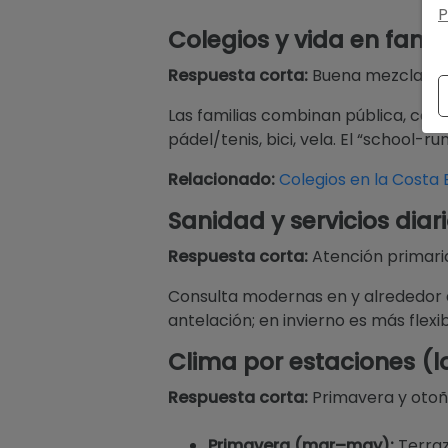
P
Colegios y vida en famil
Respuesta corta:
Buena mezcla de o
Las familias combinan pública, conc
pádel/tenis, bici, vela. El “school-
Relacionado:
Colegios en la Costa 
Sanidad y servicios diar
Respuesta corta:
Atención primaria
Consulta modernas en y alrededor de
antelación; en invierno es más flexib
Clima por estaciones (
Respuesta corta:
Primavera y otoño
Primavera (mar–may):
Terraza