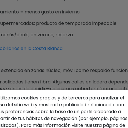
lamiento = menos gasto en invierno.
supermercados; producto de temporada impecable.
menús/deals; en verano, reserva.
obiliarios en la Costa Blanca
.
 extendida en zonas núcleo; móvil como respaldo funciona.
nsolidadas tienen fibra. Algunas calles en ladera depe
acta
antes de decidir—no asumas cobertura “porque está
tilizamos cookies propias y de terceros para analizar el
lamada de trabajo.
so del sitio web y mostrarte publicidad relacionada con
us preferencias sobre la base de un perfil elaborado a
dor y velocidad real.
artir de tus hábitos de navegación (por ejemplo, páginas
y malla en villas grandes.
isitadas). Para más información visite nuestra página de