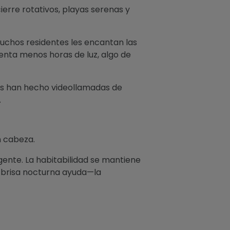
ierre rotativos, playas serenas y
muchos residentes les encantan las
enta menos horas de luz, algo de
res han hecho videollamadas de
.
n cabeza.
gente. La habitabilidad se mantiene
La brisa nocturna ayuda—la