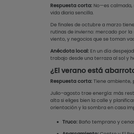
Respuesta corta:
No—es calmada, no
vida diaria sencilla.
De finales de octubre a marzo tiene
rutinas de invierno: mercado por l
viento, y negocios que se toman vaca
Anécdota local:
En un día despejad
trabajo desde una terraza al sol y 
¿El verano está abarro
Respuesta corta:
Tiene ambiente, p
Julio–agosto trae energía: más rest
alta si eliges bien la calle y plani
orientación y la sombra en casa im
Truco:
Baño temprano y cenas 
Aparcamiento:
Centro y El Po