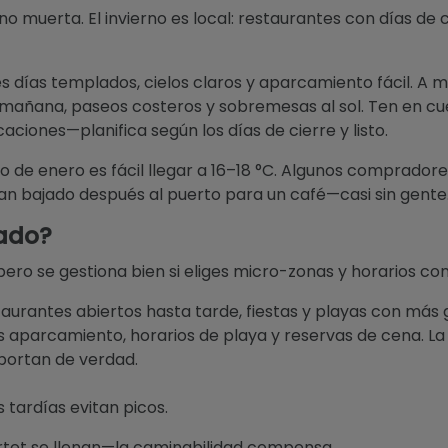
 muerta. El invierno es local: restaurantes con días de c
s días templados, cielos claros y aparcamiento fácil. A 
a mañana, paseos costeros y sobremesas al sol. Ten en cu
ciones—planifica según los días de cierre y listo.
o de enero es fácil llegar a 16–18 °C. Algunos comprado
han bajado después al puerto para un café—casi sin gente
tado?
ero se gestiona bien si eliges micro-zonas y horarios co
aurantes abiertos hasta tarde, fiestas y playas con más 
ficas aparcamiento, horarios de playa y reservas de cena. 
portan de verdad.
tardías evitan picos.
rtet se llenan—la caminabilidad compensa.