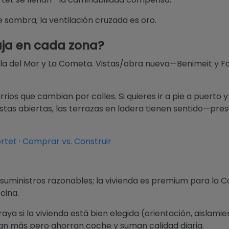
 sombra; la ventilación cruzada es oro.
aja en cada zona?
a del Mar y La Cometa. Vistas/obra nueva—Benimeit y Fa
ios que cambian por calles. Si quieres ir a pie a puerto 
vistas abiertas, las terrazas en ladera tienen sentido—pre
ortet
·
Comprar vs. Construir
ministros razonables; la vivienda es premium para la Co
cina.
ya si la vivienda está bien elegida (orientación, aislamie
tan más pero ahorran coche y suman calidad diaria.