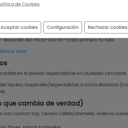
olítica de Cookies
ia
pciones locales e internacionales a distancias razonabl
Aceptar cookies
Configuración
Rechazar cookies
ertada e internacional según plan de idiomas y tiempos. La
run” depende del micro-barrio—traza primero tu ruta.
Blanca: Guía
ios
 sólida en el pueblo; especialistas en ciudades cercanas
l núcleo; hospitales/especialistas a corta distancia (Ca
le.
lo que cambia de verdad)
 son confort top. Verano cálido/animado. Invierno suave 
s, flores, playas tranquilas.