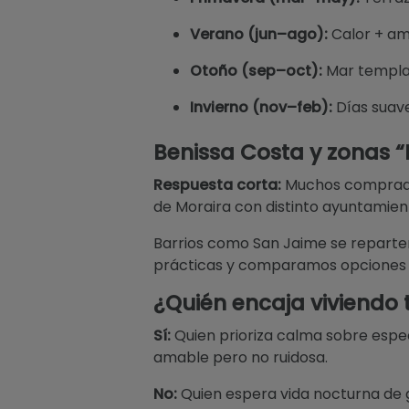
Verano (jun–ago):
Calor + amb
Otoño (sep–oct):
Mar templa
Invierno (nov–feb):
Días suave
Benissa Costa y zonas 
Respuesta corta:
Muchos compradore
de Moraira con distinto ayuntamie
Barrios como San Jaime se reparten:
prácticas y comparamos opciones 
¿Quién encaja viviendo
Sí:
Quien prioriza calma sobre espect
amable pero no ruidosa.
No:
Quien espera vida nocturna de gr