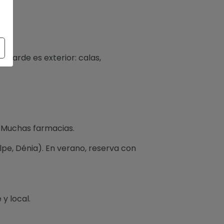
es.
 tarde es exterior: calas,
. Muchas farmacias.
lpe, Dénia). En verano, reserva con
y local.