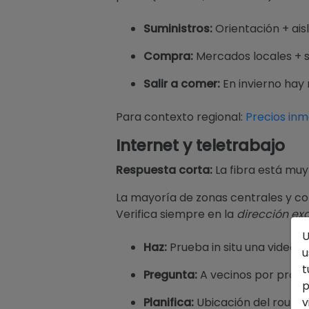
Suministros:
Orientación + ais
Compra:
Mercados locales + 
Salir a comer:
En invierno hay 
Para contexto regional:
Precios inm
Internet y teletrabajo
Respuesta corta:
La fibra está muy
La mayoría de zonas centrales y co
Verifica siempre en la
dirección ex
U
Haz:
Prueba in situ una videol
u
t
Pregunta:
A vecinos por provee
p
Planifica:
Ubicación del router 
v