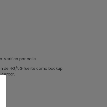
 Verifica por calle.
nden de 4G/5G fuerte como backup.
 cerca”.