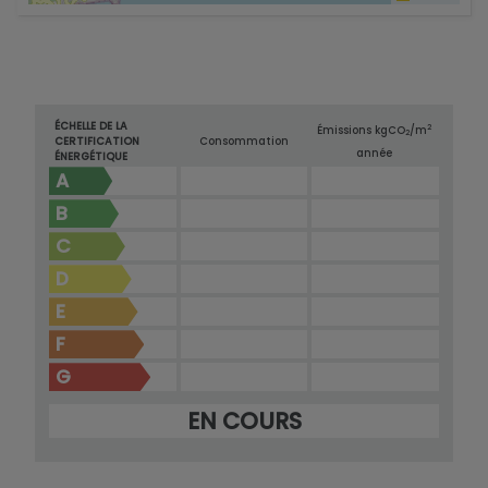
ÉCHELLE DE LA
2
Émissions kg
CO
/m
2
CERTIFICATION
Consommation
année
ÉNERGÉTIQUE
A
B
C
D
E
F
G
EN COURS