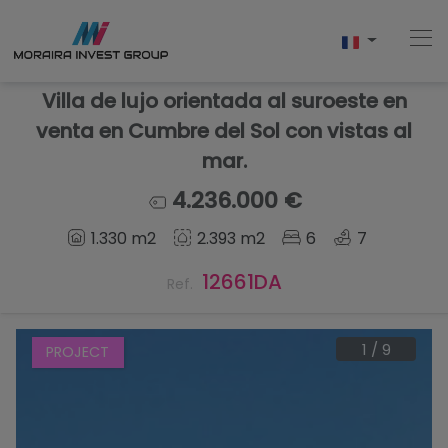
Villa de lujo orientada al suroeste en
venta en Cumbre del Sol con vistas al
mar.
Accueil
4.236.000 €
Acheter
1.330 m2
2.393 m2
6
7
Nouvelle Construction
12661DA
Ref.
Vendre
1
/
9
PROJECT
Commentaires
À Propos De Nous