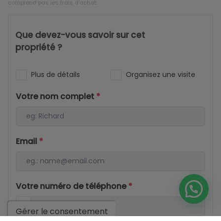
comprend pas les frais d'achat.
Que devez-vous savoir sur cet
propriété ?
Plus de détails
Organisez une visite
Votre nom complet
*
Email
*
Votre numéro de téléphone
*
Gérer le consentement