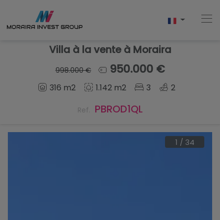
Villa à la vente à Moraira
950.000 €
998.000 €
Accueil
316 m2
1.142 m2
3
2
Acheter
PBROD1QL
Ref.
Nouvelle Construction
1
/
34
Vendre
Commentaires
À Propos De Nous