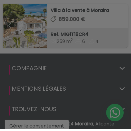
Villa à la vente à Moraira
859.000 €
Ref. MIG1T19CR4
2
259 m
6
4
COMPAGNIE
MENTIONS LÉGALES
TROUVEZ-NOUS
C/ Dr. Calatayud, 45 03724
Moraira
, Alicante
Gérer le consentement