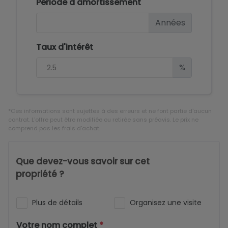
Période d'amortissement
Années
Taux d'intérêt
%
*Ces informations sont sujettes à des erreurs et ne font partie d'aucun
contrat. L'offre peut être modifiée ou retirée sans préavis. Le prix ne
comprend pas les frais d'achat.
Que devez-vous savoir sur cet
propriété ?
Plus de détails
Organisez une visite
Votre nom complet
*