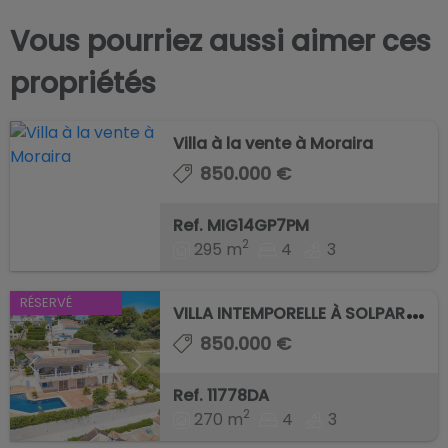
Vous pourriez aussi aimer ces
propriétés
Villa à la vente à Moraira
850.000 €
Ref. MIG14GP7PM
2
295 m
4
3
V
ILLA INTEMPORELLE À SOLPARK, PRÈS DU CENTR ...
RÉSERVÉ
850.000 €
Ref. 11778DA
2
270 m
4
3