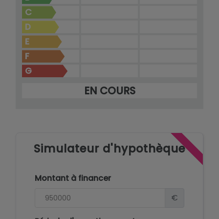
C
D
E
F
G
EN COURS
Simulateur d'hypothèque
Montant à financer
€