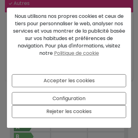
Autres
Nous utilisons nos propres cookies et ceux de
tiers pour personnaliser le web, analyser nos
Type:
Villa
services et vous montrer de la publicité basée
Chambres à coucher:
3
sur vos habitudes et préférences de
Ville:
Moraira
navigation. Pour plus d'informations, visitez
Salles de bains:
2
notre
Politique de cookie
2
Taille de la parcelle:
1.142 m
2
Taille de la construction:
316 m
Accepter les cookies
Configuration
Rejeter les cookies
ÉCHELLE DE LA
2
Émissions kg
CO
/m
2
CERTIFICATION
Consommation
année
ÉNERGÉTIQUE
A
B