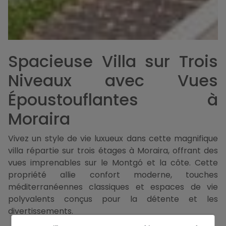
Spacieuse Villa sur Trois
Niveaux avec Vues
Époustouflantes à
Moraira
Vivez un style de vie luxueux dans cette magnifique
villa répartie sur trois étages à Moraira, offrant des
vues imprenables sur le Montgó et la côte. Cette
propriété allie confort moderne, touches
méditerranéennes classiques et espaces de vie
polyvalents conçus pour la détente et les
divertissements.