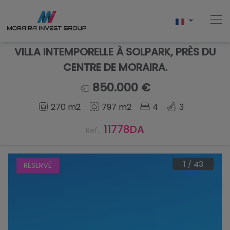
VILLA INTEMPORELLE À SOLPARK, PRÈS DU
CENTRE DE MORAIRA.
Accueil
850.000 €
270 m2
797 m2
4
3
Acheter
11778DA
Ref.
Nouvelle Construction
Vendre
1
/
43
RÉSERVÉ
Commentaires
À Propos De Nous