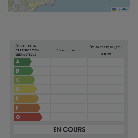
Leaflet
ÉCHELLE DE LA
2
Émissions kg
CO
/m
2
CERTIFICATION
Consommation
année
ÉNERGÉTIQUE
A
B
C
D
E
F
G
EN COURS