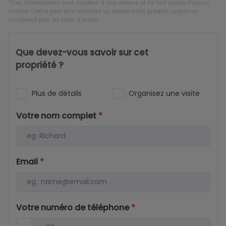
*Ces informations sont sujettes à des erreurs et ne font partie d'aucun
contrat. L'offre peut être modifiée ou retirée sans préavis. Le prix ne
comprend pas les frais d'achat.
Que devez-vous savoir sur cet
propriété ?
Plus de détails
Organisez une visite
Votre nom complet
*
Email
*
Votre numéro de téléphone
*