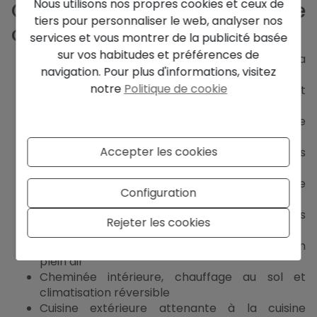
Nous utilisons nos propres cookies et ceux de
Caractéristiques Clés de
tiers pour personnaliser le web, analyser nos
cette Villa à Moraira
services et vous montrer de la publicité basée
sur vos habitudes et préférences de
Située dans un quartier calme avec vues sur la
navigation. Pour plus d'informations, visitez
vallée et la mer
notre
Politique de cookie
Trois étages avec salon, salle à manger et
espace détente au rez-de-chaussée
Spacieuse chambre principale avec salle de
bain attenante à l'étage supérieur
Accepter les cookies
Chambres et salles de bains supplémentaires
aux étages inférieur et rez-de-chaussée
Grandes terrasses, y compris une vaste
Configuration
terrasse principale avec vues sur le Montgó
Piscine d'eau salée avec terrasses
Rejeter les cookies
environnantes
Court de pétanque privé pour vos loisirs en
plein air
Cheminée intérieure, chauffage au sol et
climatisation réversible
Cuisine extérieure attenante à la cuisine