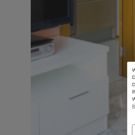
W
D
D
I
W
R