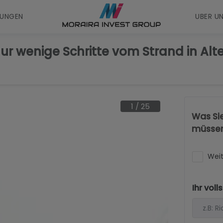
UNGEN
UBER U
r wenige Schritte vom Strand in Alt
1
/
25
Was Si
müsse
Weit
Ihr vol