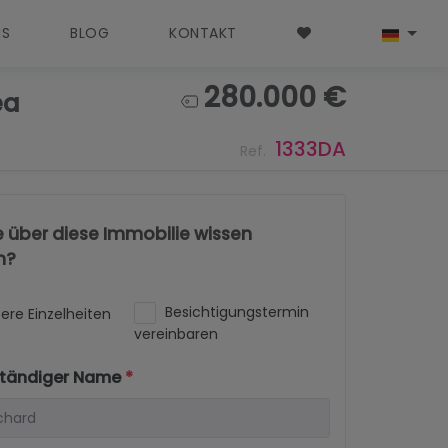
NS
BLOG
KONTAKT
280.000 €
ea
1333DA
Ref.
e über diese Immobilie wissen
n?
Besichtigungstermin
ere Einzelheiten
vereinbaren
lständiger Name
*