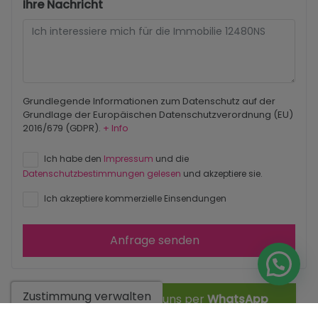
Ihre Nachricht
Grundlegende Informationen zum Datenschutz auf der
Grundlage der Europäischen Datenschutzverordnung (EU)
2016/679 (GDPR).
+ Info
Ich habe den
Impressum
und die
Datenschutzbestimmungen gelesen
und akzeptiere sie.
Ich akzeptiere kommerzielle Einsendungen
Anfrage senden
Zustimmung verwalten
Kontaktieren Sie uns per
WhatsApp