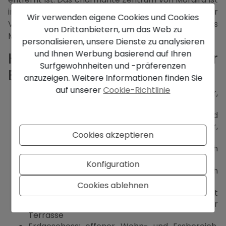
in 10 Minuten mit dem Auto zu erreichen. Von der
Wir verwenden eigene Cookies und Cookies
Villa aus genießen Sie spektakuläre Ausblicke auf das
von Drittanbietern, um das Web zu
Mittelmeer und den ikonischen Peñón de Ifach.
personalisieren, unsere Dienste zu analysieren
und Ihnen Werbung basierend auf Ihren
Hauptmerkmale dieser
Surfgewohnheiten und -präferenzen
Benissa Villa
anzuzeigen. Weitere Informationen finden Sie
auf unserer
Cookie-Richtlinie
Exklusive Neubau Ibiza-Stil Villa in Baladrar,
Benissa
Erstklassige Lage: 550 m zu Geschäften und
Restaurants, 800 m zum Strand Cala Baladrar,
Cookies akzeptieren
10 Min. nach Moraira
Panoaromablick auf das Meer, einschließlich
des Peñón de Ifach
Konfiguration
Verteilt auf vier Ebenen, verbunden durch
Treppe und Aufzug
Cookies ablehnen
Obergeschoss: geräumige Master-Suite mit
Ankleidezimmer, eigenem Bad und privater
Terrasse