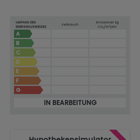
UMFANG DES
Emissionen kg
Verbrauch
2
ENERGIEAUSWEISES
CO
/m
jahr
2
A
B
C
D
E
F
G
IN BEARBEITUNG
Hypothekensimulator