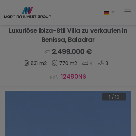
Luxuriöse Ibiza-Stil Villa zu verkaufen in
Benissa, Baladrar
Home
2.499.000 €
831 m2
770 m2
4
3
Kaufen
12480NS
Ref.
Neubau
Verkaufen
1
/
10
Bewertungen
Uber Uns