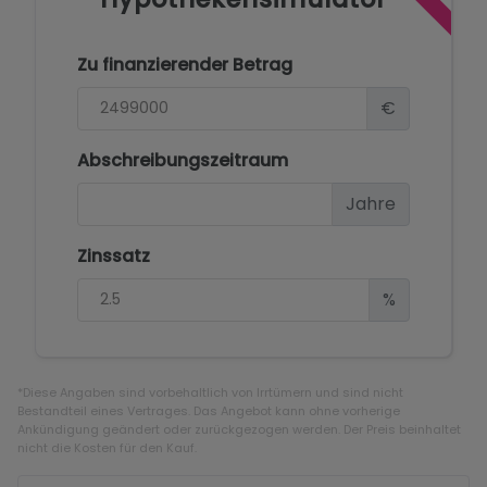
Zu finanzierender Betrag
€
Abschreibungszeitraum
Jahre
Zinssatz
%
*Diese Angaben sind vorbehaltlich von Irrtümern und sind nicht
Bestandteil eines Vertrages. Das Angebot kann ohne vorherige
Ankündigung geändert oder zurückgezogen werden. Der Preis beinhaltet
nicht die Kosten für den Kauf.