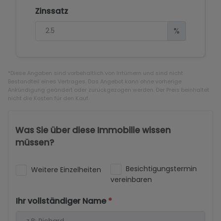
Zinssatz
%
*Diese Angaben sind vorbehaltlich von Irrtümern und sind nicht
Bestandteil eines Vertrages. Das Angebot kann ohne vorherige
Ankündigung geändert oder zurückgezogen werden. Der Preis beinhaltet
nicht die Kosten für den Kauf.
Was Sie über diese Immobilie wissen
müssen?
Besichtigungstermin
Weitere Einzelheiten
vereinbaren
Ihr vollständiger Name
*