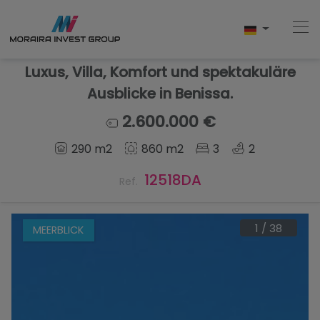
Luxus, Villa, Komfort und spektakuläre
Ausblicke in Benissa.
Home
2.600.000 €
290 m2
860 m2
3
2
Kaufen
12518DA
Ref.
Neubau
Verkaufen
1
/
38
MEERBLICK
Bewertungen
Uber Uns