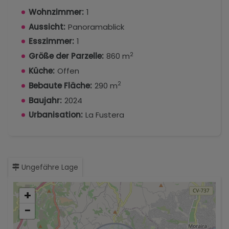
Wohnzimmer:
1
Aussicht:
Panoramablick
Esszimmer:
1
2
Größe der Parzelle:
860 m
Küche:
Offen
2
Bebaute Fläche:
290 m
Baujahr:
2024
Urbanisation:
La Fustera
Ungefähre Lage
+
−