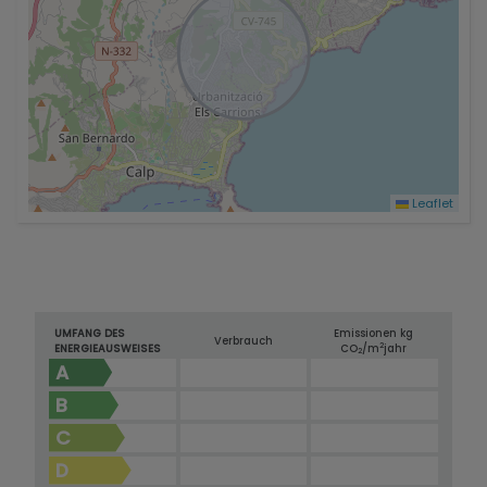
Leaflet
UMFANG DES
Emissionen kg
Verbrauch
2
ENERGIEAUSWEISES
CO
/m
jahr
2
A
B
C
D