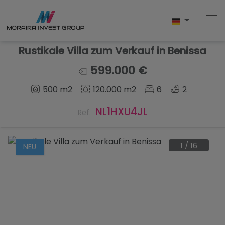
Rustikale Villa zum Verkauf in Benissa
599.000 €
Home
500 m2
120.000 m2
6
2
Kaufen
NL1HXU4JL
Ref.
Neubau
1
/
16
NEU
Verkaufen
Bewertungen
Uber Uns