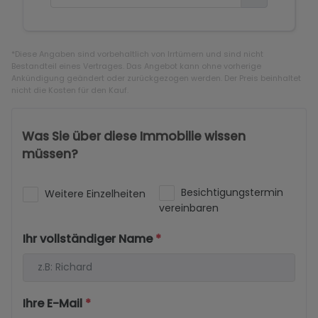
*Diese Angaben sind vorbehaltlich von Irrtümern und sind nicht
Bestandteil eines Vertrages. Das Angebot kann ohne vorherige
Ankündigung geändert oder zurückgezogen werden. Der Preis beinhaltet
nicht die Kosten für den Kauf.
Was Sie über diese Immobilie wissen
müssen?
Besichtigungstermin
Weitere Einzelheiten
vereinbaren
Ihr vollständiger Name
*
Ihre E-Mail
*