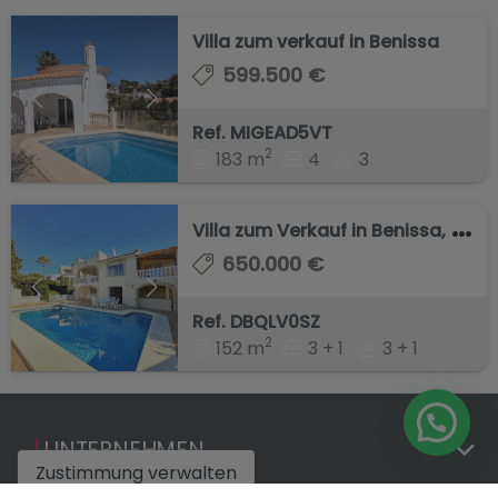
Villa zum verkauf in Benissa
599.500 €
Ref. MIGEAD5VT
2
183 m
4
3
V
illa zum Verkauf in Benissa, nur wenige Gehm ...
650.000 €
Ref. DBQLV0SZ
2
152 m
3 + 1
3 + 1
UNTERNEHMEN
Zustimmung verwalten