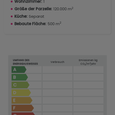
Wohnzimmer:
1
2
Größe der Parzelle:
120.000 m
Küche:
Separat
2
Bebaute Fläche:
500 m
UMFANG DES
Emissionen kg
Verbrauch
2
ENERGIEAUSWEISES
CO
/m
jahr
2
A
B
C
D
E
F