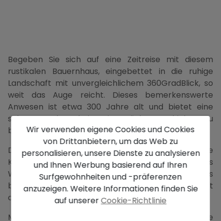
Begeben Sie sich auf eine Zeitreise mit diesem
rustikalen Bauernhaus, eingebettet in die ruhige
Landschaft mit unvergleichlichem 360GradBlick, so
weit das Auge reicht. Dieses bemerkenswerte
Anwesen ist etwa 300 Jahre alt und bietet eine
seltene Gelegenheit, ein Stück Geschichte zu
Wir verwenden eigene Cookies und Cookies
besitzen.
von Drittanbietern, um das Web zu
Das Anwesen verfügt über sechs Schlafzimmer, eine
personalisieren, unsere Dienste zu analysieren
Küche und einen Backofenbereich sowie ein großes
und Ihnen Werbung basierend auf Ihren
Wohnzimmer im ersten Stock. Im Erdgeschoss
Surfgewohnheiten und -präferenzen
befinden sich zwei Schlafzimmer und der Rest ist
anzuzeigen. Weitere Informationen finden Sie
offen.
auf unserer
Cookie-Richtlinie
Mit einem 360GradBlick auf die umliegende