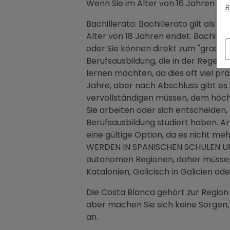
Wenn Sie im Alter von 16 Jahren di
R
Bachillerato: Bachillerato gilt als 
Alter von 18 Jahren endet. Bachille
oder Sie können direkt zum "grado-s
Berufsausbildung, die in der Regel 
lernen möchten, da dies oft viel pra
Jahre, aber nach Abschluss gibt es 
vervollständigen müssen, dem höch
Sie arbeiten oder sich entscheiden, 
Berufsausbildung studiert haben. Arb
eine gültige Option, da es nicht me
WERDEN IN SPANISCHEN SCHULEN UNTE
autonomen Regionen, daher müssen w
Katalonien, Galicisch in Galicien o
Die Costa Blanca gehört zur Region V
aber machen Sie sich keine Sorgen,
an.