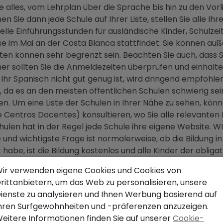
 alles, vom Lehrplan über die Sprache bis hin zu den Vorl
n Sie dann jede Schule auf Ihrer Liste, stellen Sie alle Ih
ielle Einführungsstunden für ausländische Kinder, Schulzei
 im Mai an der Costa Blanca stattfindet. Sie können auß
iten können sehr begrenzt sein. Beachten Sie auch, dass 
er sollten Sie die Anmeldezeiten überprüfen und einhalte
 Ihr Spanisch nicht gut genug ist, wird dringend empfohl
da es an den meisten öffentlichen Schulen schwierig sei
n. Um eine Liste der Schulen in Ihrer Nähe zu sehen, könne
e Centros Docentes) konsultieren, wo Sie alle relevanten
hulen hat in der Regel jede Schule ihre eigene Website. 
nd wichtigste Frage ist normalerweise, ob die Bildung in 
habe, ist die Bildung kostenlos und alle Kinder der oblig
ichen Schule. Die Anmeldung im Rathaus (Ayuntamiento) mi
ir verwenden eigene Cookies und Cookies von
rittanbietern, um das Web zu personalisieren, unsere
 für alle Kinder zwischen 6 und 16 Jahren und ist in Grund-
ienste zu analysieren und Ihnen Werbung basierend auf
 bis 12 Jahren und die Sekundarschule (secundaria / ESO)
hren Surfgewohnheiten und -präferenzen anzuzeigen.
eitere Informationen finden Sie auf unserer
Cookie-