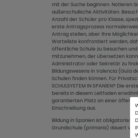
mit der Suche beginnen. Notieren Sie
außerschulische Aktivitäten. Besuche
Anzahl der Schüler pro Klasse, spez
erste Antragsprozess normalerweise
Antrag stellen, aber Ihre Möglichke
Warteliste konfrontiert werden, dah
öffentliche Schule zu besuchen und
mitzunehmen, der übersetzen kann, 
Administrator oder Sekretär zu finde
Bildungswesens in Valencia (Guía d
Schulen finden können. Für Privatsc
SCHULSYSTEM IN SPANIEN? Die erste u
bereits in diesem Leitfaden erwähnt 
garantierten Platz an einer öffentl
W
Einschreibung aus.
D
Bildung in Spanien ist obligatorisch
D
Grundschule (primaria) dauert von 6
I
W