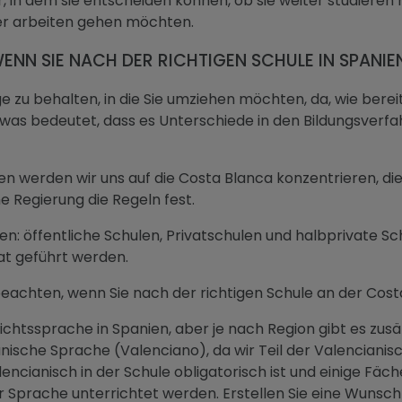
ter, in dem sie entscheiden können, ob sie weiter studieren
er arbeiten gehen möchten.
WENN SIE NACH DER RICHTIGEN SCHULE IN SPANI
Auge zu behalten, in die Sie umziehen möchten, da, wie ber
 was bedeutet, dass es Unterschiede in den Bildungsverfa
aden werden wir uns auf die Costa Blanca konzentrieren, 
e Regierung die Regeln fest.
len: öffentliche Schulen, Privatschulen und halbprivate S
at geführt werden.
 beachten, wenn Sie nach der richtigen Schule an der Cos
richtssprache in Spanien, aber je nach Region gibt es zu
nische Sprache (Valenciano), da wir Teil der Valencianis
encianisch in der Schule obligatorisch ist und einige Fäc
 Sprache unterrichtet werden. Erstellen Sie eine Wunschl