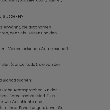
 möchten (Bachillerato "2 Jahre"),
EN SUCHEN?
eits erwähnt, die autonomen
hren, den Schulzeiten und den
die zur Valencianischen Gemeinschaft
chulen (concertado), die von der
ta Blanca suchen:
sätzliche Amtssprachen. An der
chen Gemeinschaft sind. Dies
her wie Geschichte und
iste Ihrer Erwartungen, bevor Sie