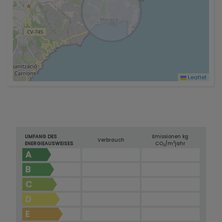
Leaflet
UMFANG DES
Emissionen kg
Verbrauch
2
ENERGIEAUSWEISES
CO
/m
jahr
2
A
B
C
D
E