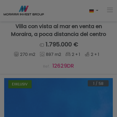
Villa con vista al mar en venta en
Moraira, a poca distancia del centro
Home
1.795.000 €
270 m2
897 m2
2 + 1
2 + 1
Kaufen
12629DR
Ref.
Neubau
Verkaufen
1
/
58
EXKLUSIV
Bewertungen
Uber Uns