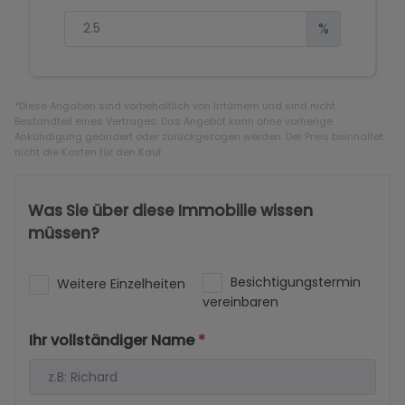
%
*Diese Angaben sind vorbehaltlich von Irrtümern und sind nicht
Bestandteil eines Vertrages. Das Angebot kann ohne vorherige
Ankündigung geändert oder zurückgezogen werden. Der Preis beinhaltet
nicht die Kosten für den Kauf.
Was Sie über diese Immobilie wissen
müssen?
Besichtigungstermin
Weitere Einzelheiten
vereinbaren
Ihr vollständiger Name
*