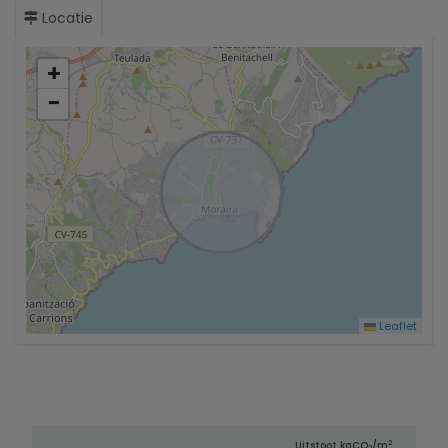
Locatie
+
−
Leaflet
2
Uitstoot kg
CO
/m
2