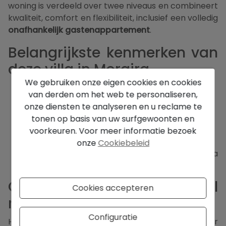
woning is verdeeld over twee niveaus en combineert
kwaliteit, comfort en flexibiliteit, inclusief een volledig
onafhankelijk gastenappartement
.
Belangrijkste kenmerken van
deze villa in Moraira
We gebruiken onze eigen cookies en cookies
Gerenoveerd in 2013
van derden om het web te personaliseren,
Zuidgerichte ligging
onze diensten te analyseren en u reclame te
Zeezicht vanuit het hoofdgebouw
tonen op basis van uw surfgewoonten en
Op loopafstand van centrum en strand
voorkeuren. Voor meer informatie bezoek
Privézwembad van 6 x 12 meter
Afzonderlijk gastenappartement
onze
Cookiebeleid
Garage en parkeergelegenheid voor 2 extra
auto’s
Ontworpen voor comfortabel
Cookies accepteren
mediterraan wonen
Configuratie
Het hoofdgebouw is doordacht ingedeeld voor