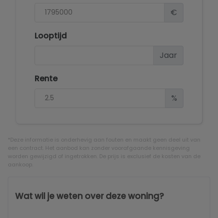
€
Looptijd
Jaar
Rente
%
*Deze informatie is onderhevig aan fouten en maakt geen deel uit van
een contract. Het aanbod kan zonder voorafgaande kennisgeving
worden gewijzigd of ingetrokken. De prijs is exclusief de kosten van de
aankoop.
Wat wil je weten over deze woning?