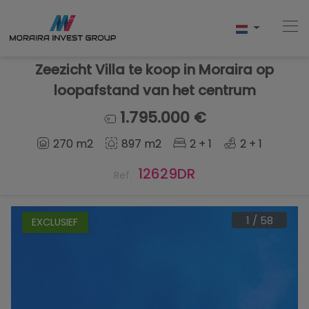
Zeezicht Villa te koop in Moraira op
loopafstand van het centrum
Home
1.795.000 €
270 m2
897 m2
2 + 1
2 + 1
Kopen
12629DR
Ref.
Nieuwbouw
Verkopen
1
/
58
EXCLUSIEF
Reviews
Over Ons