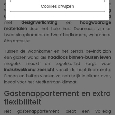
dagelijks comfort. Het beschikt over een lichte
Cookies afwijzen
woonkamer, aparte eetruimte en een volledig
uitgeruste keuken met
Miele-toestellen
, aangevuld
met
designverlichting
en
hoogwaardige
materialen
door het hele huis. Daarnaast zijn er
twee slaapkamers en twee badkamers, waaronder
één en-suite.
Tussen de woonkamer en het terras bevindt zich
een glazen wand, die
naadloos binnen-buiten leven
mogelijk maakt en tegelijkertijd zorgt voor
indrukwekkend zeezicht
vanuit de hoofdleefruimte.
Binnen en buiten vloeien zo natuurlijk in elkaar over,
ideaal voor het Mediterraan klimaat.
Gastenappartement en extra
flexibiliteit
Het gastenappartement biedt een volledig