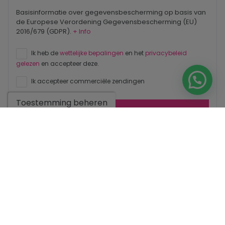
Basisinformatie over gegevensbescherming op basis van
de Europese Verordening Gegevensbescherming (EU)
2016/679 (GDPR).
+ Info
Ik heb de
wettelijke bepalingen
en het
privacybeleid
gelezen
en accepteer deze.
Ik accepteer commerciële zendingen
Toestemming beheren
Stuur een aanvraag
Neem contact met ons op via
WhatsApp