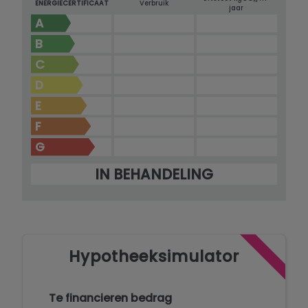
ENERGIECERTIFICAAT
Verbruik
jaar
A
B
C
D
E
F
G
IN BEHANDELING
Hypotheeksimulator
Te financieren bedrag