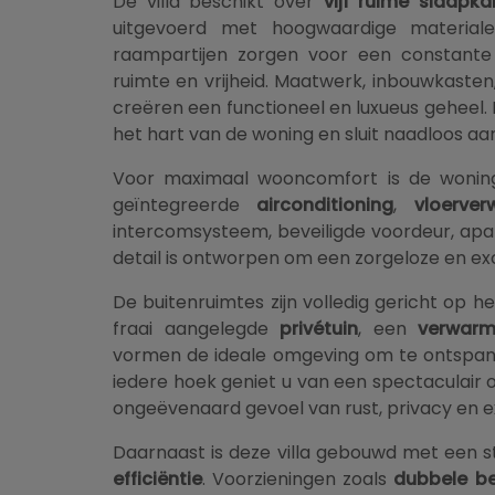
De villa beschikt over
vijf ruime slaapk
uitgevoerd met hoogwaardige materialen 
raampartijen zorgen voor een constante 
ruimte en vrijheid. Maatwerk, inbouwkasten
creëren een functioneel en luxueus geheel. 
het hart van de woning en sluit naadloos aa
Voor maximaal wooncomfort is de wonin
geïntegreerde
airconditioning
,
vloerver
intercomsysteem, beveiligde voordeur, ap
detail is ontworpen om een zorgeloze en exc
De buitenruimtes zijn volledig gericht op 
fraai aangelegde
privétuin
, een
verwar
vormen de ideale omgeving om te ontspann
iedere hoek geniet u van een spectaculair
ongeëvenaard gevoel van rust, privacy en exc
Daarnaast is deze villa gebouwd met een 
efficiëntie
. Voorzieningen zoals
dubbele be