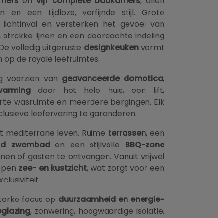
amers
en
vijf complete badkamers
, allen
en een tijdloze, verfijnde stijl. Grote
lichtinval en versterken het gevoel van
, strakke lijnen en een doordachte indeling
De volledig uitgeruste
designkeuken
vormt
n op de royale leefruimtes.
g voorzien van
geavanceerde domotica
,
warming
door het hele huis, een lift,
arte wasruimte en meerdere bergingen. Elk
lusieve leefervaring te garanderen.
het mediterrane leven. Ruime
terrassen
, een
md zwembad
en een stijlvolle
BBQ-zone
en of gasten te ontvangen. Vanuit vrijwel
 open
zee- en kustzicht
, wat zorgt voor een
lusiviteit.
sterke focus op
duurzaamheid en energie-
glazing
, zonwering, hoogwaardige isolatie,