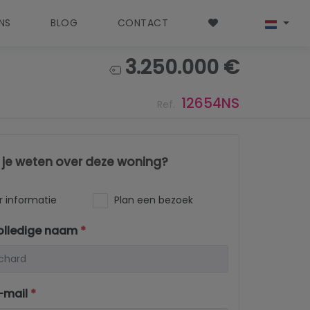
NS
BLOG
CONTACT
3.250.000 €
12654NS
Ref.
l je weten over deze woning?
 informatie
Plan een bezoek
olledige naam
*
-mail
*