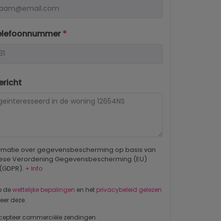
elefoonnummer
*
richt
ormatie over gegevensbescherming op basis van
ese Verordening Gegevensbescherming (EU)
 (GDPR).
+ Info
b de
wettelijke bepalingen
en het
privacybeleid gelezen
eer deze.
cepteer commerciële zendingen