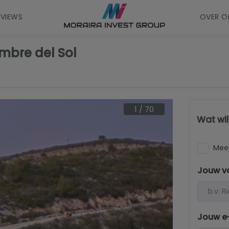
EVIEWS
OVER O
umbre del Sol
1
/
70
Wat wi
Meer
Jouw v
Jouw e