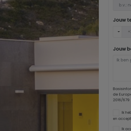
Jouw t
Jouw be
Basisinf
de Europ
2016/679
Ik he
en accept
Ik ac