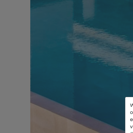
W
o
e
v