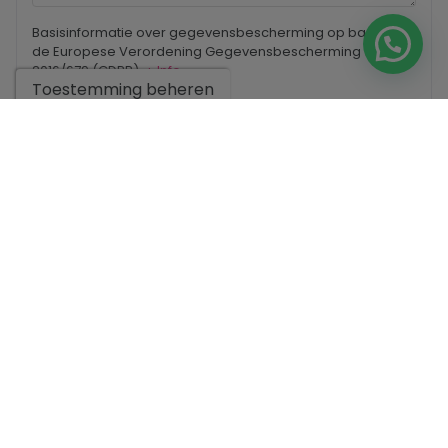
Basisinformatie over gegevensbescherming op basis van
de Europese Verordening Gegevensbescherming (EU)
2016/679 (GDPR).
+ Info
Toestemming beheren
Ik heb de
wettelijke bepalingen
en het
privacybeleid
gelezen
en accepteer deze.
Ik accepteer commerciële zendingen
Stuur een aanvraag
Neem contact met ons op via
WhatsApp