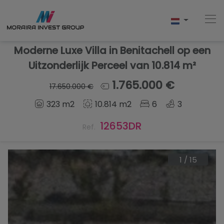
Moderne Luxe Villa in Benitachell op een
Uitzonderlijk Perceel van 10.814 m²
Home
1.765.000 €
17.650.000 €
323 m2
10.814 m2
6
3
Kopen
12653DR
Ref.
Nieuwbouw
Verkopen
1
/
15
Reviews
Over Ons