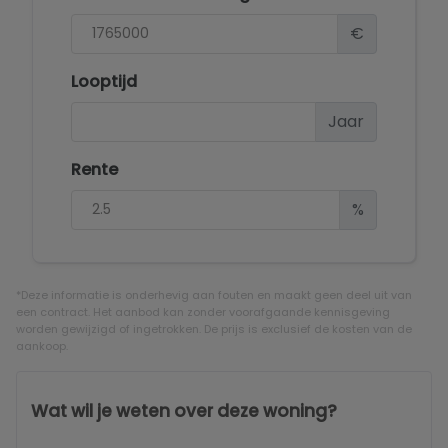
€
Looptijd
Jaar
Rente
%
*Deze informatie is onderhevig aan fouten en maakt geen deel uit van
een contract. Het aanbod kan zonder voorafgaande kennisgeving
worden gewijzigd of ingetrokken. De prijs is exclusief de kosten van de
aankoop.
Wat wil je weten over deze woning?