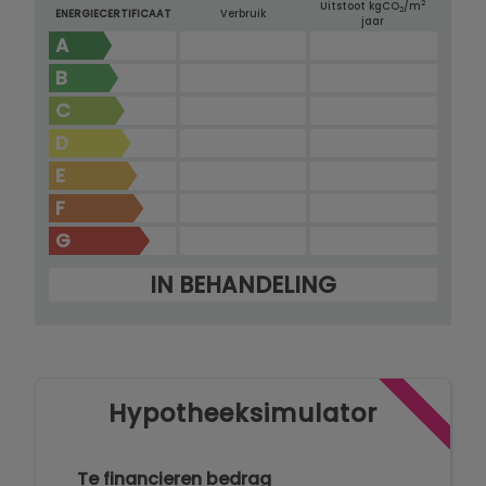
2
Uitstoot kg
CO
/m
2
ENERGIECERTIFICAAT
Verbruik
jaar
A
B
C
D
E
F
G
IN BEHANDELING
Hypotheeksimulator
Te financieren bedrag