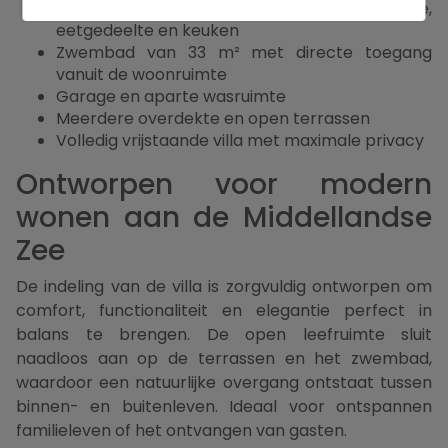
Ruime open leefruimte met lounge,
eetgedeelte en keuken
Zwembad van 33 m² met directe toegang
vanuit de woonruimte
Garage en aparte wasruimte
Meerdere overdekte en open terrassen
Volledig vrijstaande villa met maximale privacy
Ontworpen voor modern
wonen aan de Middellandse
Zee
De indeling van de villa is zorgvuldig ontworpen om
comfort, functionaliteit en elegantie perfect in
balans te brengen. De open leefruimte sluit
naadloos aan op de terrassen en het zwembad,
waardoor een natuurlijke overgang ontstaat tussen
binnen- en buitenleven. Ideaal voor ontspannen
familieleven of het ontvangen van gasten.