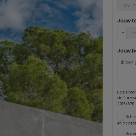
Jouw t
Jouw be
Basisinf
de Europ
2016/679
Ik he
en accept
Ik ac