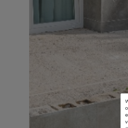
W
o
e
v