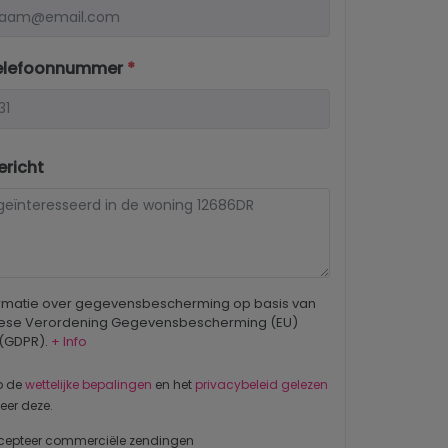
elefoonnummer
*
richt
ormatie over gegevensbescherming op basis van
ese Verordening Gegevensbescherming (EU)
 (GDPR).
+ Info
b de
wettelijke bepalingen
en het
privacybeleid gelezen
eer deze.
cepteer commerciële zendingen