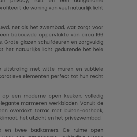
an privacy, rust en een aangename
rofiteert de woning van veel natuurlijk licht
ouwd, net als het zwembad, wat zorgt voor
 een bebouwde oppervlakte van circa 166
es. Grote glazen schuifdeuren en zorgvuldig
t het natuurlijke licht gedurende het hele
e uitstraling met witte muren en subtiele
coratieve elementen perfect tot hun recht
n op een moderne open keuken, volledig
 elegante marmeren werkbladen. Vanuit de
een overdekt terras met buiten-eethoek,
klimaat, het uitzicht en het privézwembad.
ers en twee badkamers. De ruime open