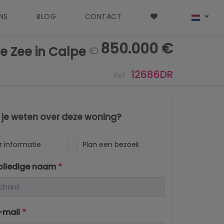
NS
BLOG
CONTACT
850.000 €
e Zee in Calpe
12686DR
Ref.
l je weten over deze woning?
 informatie
Plan een bezoek
olledige naam
*
-mail
*