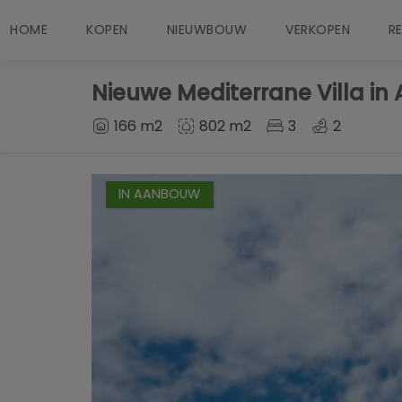
HOME
KOPEN
NIEUWBOUW
VERKOPEN
R
Nieuwe Mediterrane Villa in
166 m2
802 m2
3
2
IN AANBOUW