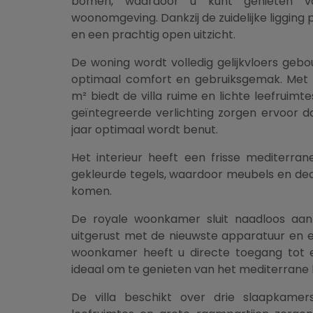
bomen, waardoor u kunt genieten v
woonomgeving. Dankzij de zuidelijke ligging p
en een prachtig open uitzicht.
De woning wordt volledig gelijkvloers geb
optimaal comfort en gebruiksgemak. Met
m² biedt de villa ruime en lichte leefruimt
geïntegreerde verlichting zorgen ervoor da
jaar optimaal wordt benut.
Het interieur heeft een frisse mediterran
gekleurde tegels, waardoor meubels en de
komen.
De royale woonkamer sluit naadloos aa
uitgerust met de nieuwste apparatuur en
woonkamer heeft u directe toegang tot 
ideaal om te genieten van het mediterrane 
De villa beschikt over drie slaapkam