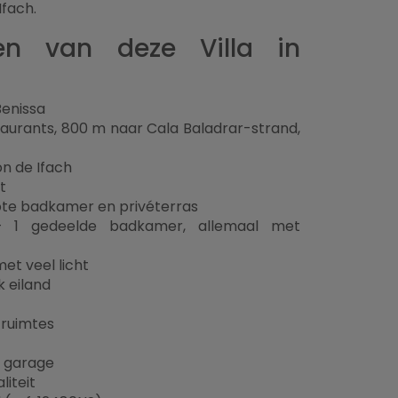
Ifach.
ken van deze Villa in
Benissa
taurants, 800 m naar Cala Baladrar-strand,
ón de Ifach
t
ote badkamer en privéterras
 + 1 gedeelde badkamer, allemaal met
t veel licht
 eiland
truimtes
n garage
iteit