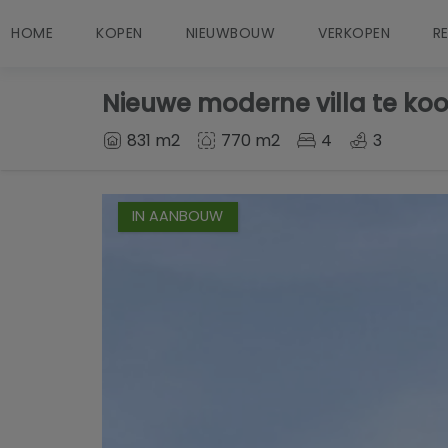
HOME
KOPEN
NIEUWBOUW
VERKOPEN
R
Nieuwe moderne villa te koo
831 m2
770 m2
4
3
IN AANBOUW