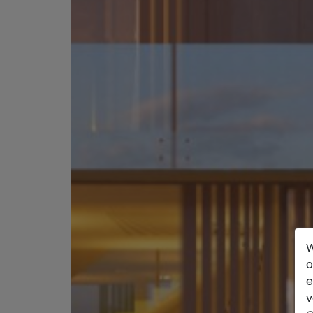
W
o
e
v