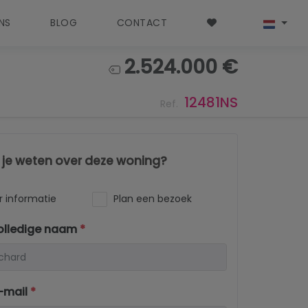
NS
BLOG
CONTACT
2.524.000 €
12481NS
Ref.
l je weten over deze woning?
 informatie
Plan een bezoek
olledige naam
*
-mail
*