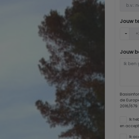
Jouw t
Jouw be
Basisinf
de Europ
2016/679
Ik he
en accept
Ik ac