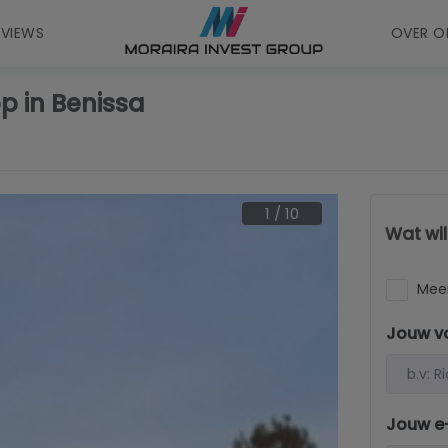
EVIEWS
OVER O
p in Benissa
1
/
10
Wat wi
Meer
Jouw v
Jouw e