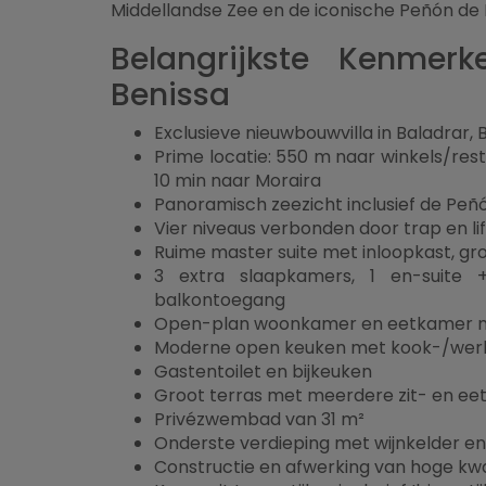
Middellandse Zee en de iconische Peñón de 
Belangrijkste Kenmer
Benissa
Exclusieve nieuwbouwvilla in Baladrar, 
Prime locatie: 550 m naar winkels/res
10 min naar Moraira
Panoramisch zeezicht inclusief de Peñ
Vier niveaus verbonden door trap en lif
Ruime master suite met inloopkast, gr
3 extra slaapkamers, 1 en-suite
balkontoegang
Open-plan woonkamer en eetkamer me
Moderne open keuken met kook-/werk
Gastentoilet en bijkeuken
Groot terras met meerdere zit- en ee
Privézwembad van 31 m²
Onderste verdieping met wijnkelder e
Constructie en afwerking van hoge kwal