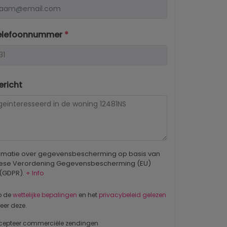
elefoonnummer
*
richt
ormatie over gegevensbescherming op basis van
ese Verordening Gegevensbescherming (EU)
 (GDPR).
+ Info
b de
wettelijke bepalingen
en het
privacybeleid gelezen
eer deze.
cepteer commerciële zendingen