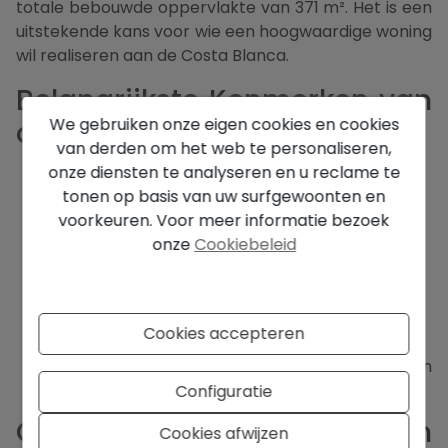
totale bebouwde oppervlakte van 371 m². Het is een
uitstekende kans voor wie een hoogwaardige woning
wil realiseren aan de Costa Blanca.
Belangrijkste Kenmerken van
We gebruiken onze eigen cookies en cookies
dit Villa Project in Calpe
van derden om het web te personaliseren,
Perceelgrootte: 1.252 m²
onze diensten te analyseren en u reclame te
Totale bebouwde oppervlakte: 371 m²
tonen op basis van uw surfgewoonten en
Zeezicht
voorkeuren. Voor meer informatie bezoek
4 slaapkamers en 3 badkamers
onze
Cookiebeleid
1 gastentoilet
Woon-eetkamer en keuken
Geplande tuin
Zwembad en terras
Cookies accepteren
Garage
Centrale verwarming, airconditioning en
dubbele beglazing
Configuratie
Ontworpen voor Comfort en
Cookies afwijzen