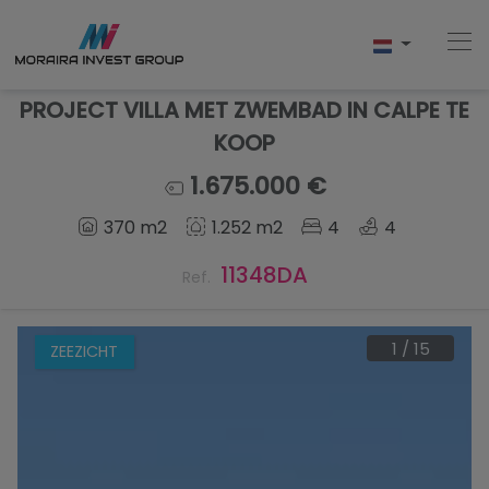
PROJECT VILLA MET ZWEMBAD IN CALPE TE
KOOP
Home
1.675.000 €
370 m2
1.252 m2
4
4
Kopen
11348DA
Ref.
Nieuwbouw
Verkopen
1
/
15
ZEEZICHT
Reviews
Over Ons