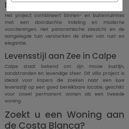
Mediterraan Leven
Het project combineert binnen- en buitenruimtes
met een doordachte indeling en moderne
voorzieningen. Het panoramische zeezicht en de
aangelegde tuin versterken de sfeer van rust en
elegantie.
Levensstijl aan Zee in Calpe
Calpe staat bekend om zijn mooie kustlijn,
zandstranden en levendige sfeer. Dit villa project is
ideaal voor kopers die zoeken naar een luxe
levensstijl op een goed bereikbare locatie, geschikt
voor zowel permanent wonen als een tweede
woning.
Zoekt u een Woning aan
de Costa Blanca?