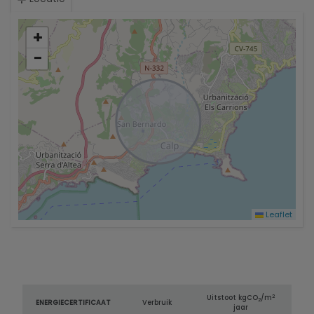
+
−
Leaflet
2
Uitstoot kg
CO
/m
2
ENERGIECERTIFICAAT
Verbruik
jaar