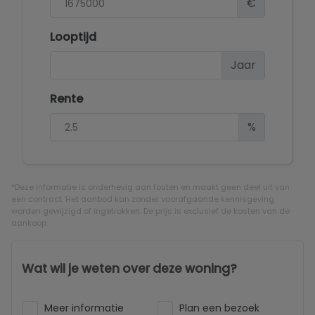
€
Looptijd
Jaar
Rente
%
*Deze informatie is onderhevig aan fouten en maakt geen deel uit van
een contract. Het aanbod kan zonder voorafgaande kennisgeving
worden gewijzigd of ingetrokken. De prijs is exclusief de kosten van de
aankoop.
Wat wil je weten over deze woning?
Meer informatie
Plan een bezoek