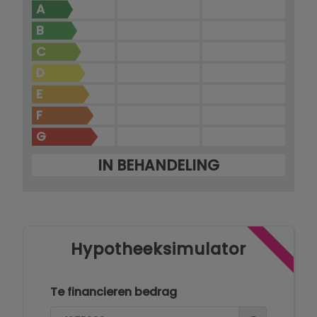
A
B
C
D
E
F
G
IN BEHANDELING
Hypotheeksimulator
Te financieren bedrag