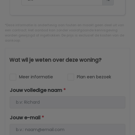
*Deze informatie is onderhevig aan fouten en maakt geen deel uit van
een contract. Het aanbod kan zonder voorafgaande kennisgeving
worden gewijzigd of ingetrokken. De prijs is exclusief de kosten van de
aankoop.
Wat wil je weten over deze woning?
Meer informatie
Plan een bezoek
Jouw volledige naam
*
Jouw e-mail
*