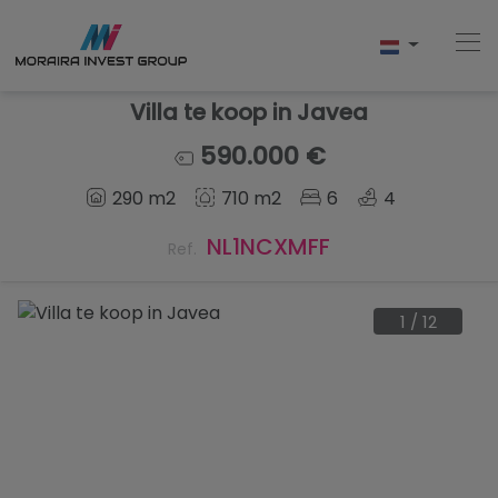
Villa te koop in Javea
590.000 €
Home
290 m2
710 m2
6
4
Kopen
NL1NCXMFF
Ref.
Nieuwbouw
1
/
12
Verkopen
Reviews
Over Ons