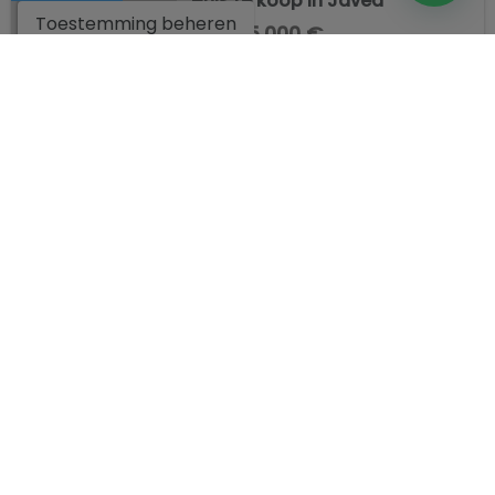
Huis te koop in Javea
Toestemming beheren
525.000 €
Ref. NLCCBBHB
2
180 m
4
1
BEDRIJF
WETTELIJK
VIND ONS
C/ Dr. Calatayud, 45 03724
Moraira
, Alicante