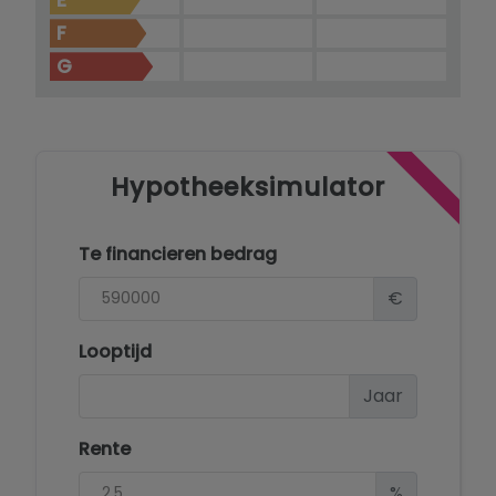
E
F
G
Hypotheeksimulator
Te financieren bedrag
€
Looptijd
Jaar
Rente
%