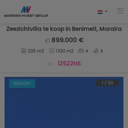
Zeezichtvilla te koop in Benimeit, Moraira
899.000 €
Home
235 m2
1.100 m2
4
4
Kopen
12522NS
Ref.
Nieuwbouw
1
/
50
ZEEZICHT
Verkopen
Reviews
Over Ons