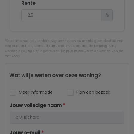
Rente
%
*Deze informatie is onderhevig aan fouten en maakt geen deel uit van
een contract. Het aanbod kan zonder voorafgaande kennisgeving
worden gewijzigd of ingetrokken. De prijs is exclusief de kosten van de
aankoop.
Wat wil je weten over deze woning?
Meer informatie
Plan een bezoek
Jouw volledige naam
*
Jouw e-mail
*