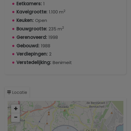
Eetkamers:
1
2
Kavelgrootte:
1.100 m
Keuken:
Open
2
Bouwgrootte:
235 m
Gerenoveerd:
1998
Gebouwd:
1988
Verdiepingen:
2
Verstedelijking:
Benimeit
Locatie
+
−