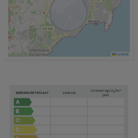
Leaflet
2
Uitstoot kg
CO
/m
2
ENERGIECERTIFICAAT
Verbruik
jaar
A
B
C
D