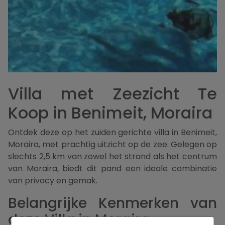
Villa met Zeezicht Te
Koop in Benimeit, Moraira
Ontdek deze op het zuiden gerichte villa in Benimeit,
Moraira, met prachtig uitzicht op de zee. Gelegen op
slechts 2,5 km van zowel het strand als het centrum
van Moraira, biedt dit pand een ideale combinatie
van privacy en gemak.
Belangrijke Kenmerken van
deze Villa in Moraira