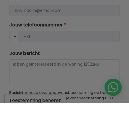
Jouw telefoonnummer
*
Jouw bericht
Basisinformatie over gegevensbescherming op basis van
de Europese Verordening Gegevensbescherming (EU)
Toestemming beheren
2016/679 (GDPR).
+ Info
Ik heb de
wettelijke bepalingen
en het
privacybeleid
gelezen
en accepteer deze.