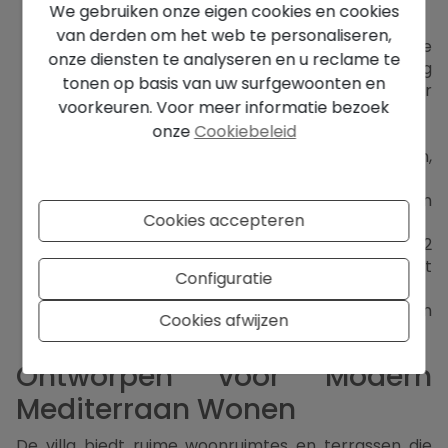
We gebruiken onze eigen cookies en cookies
Zuidgerichte ligging met panoramisch zeezicht
van derden om het web te personaliseren,
2 verdiepingen: 4 slaapkamers met en-suite
onze diensten te analyseren en u reclame te
badkamers, woonkamer, eetkamer, volledig
tonen op basis van uw surfgewoonten en
uitgeruste keuken, aparte toiletruimte voor
voorkeuren. Voor meer informatie bezoek
gasten
onze
Cookiebeleid
Hoofdslaapkamer met privéterras en zeezicht
Grote nier-vormige zwembad met terrassen,
inclusief overdekte gedeelten voor schaduw
Tuin met garage en extra parkeerplaatsen
Cookies accepteren
voor 2 auto’s
Aparte gastenappartement met 2
slaapkamers en kleine keuken, met
Configuratie
onafhankelijke ingang
Gas centrale verwarming, interne trappen en
Cookies afwijzen
elektrische poort
Ontworpen voor Modern
Mediterraan Wonen
De villa biedt ruime woonruimtes en terrassen die