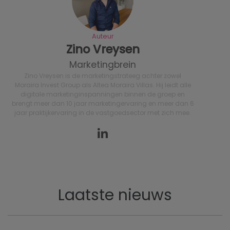
Auteur
Zino Vreysen
Marketingbrein
Zino Vreysen is de marketingstrateeg achter zowel
Moraira Invest Group als Altea Moraira Villas. Hij leidt alle
digitale marketinginspanningen binnen de groep en
brengt meer dan 10 jaar marketingervaring en meer dan 6
jaar praktijkervaring in de vastgoedsector met zich mee.
Laatste nieuws