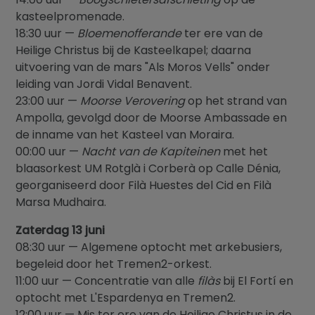
kasteelpromenade.
18:30 uur —
Bloemenofferande
ter ere van de
Heilige Christus bij de Kasteelkapel; daarna
uitvoering van de mars "Als Moros Vells" onder
leiding van Jordi Vidal Benavent.
23:00 uur —
Moorse Verovering
op het strand van
Ampolla, gevolgd door de Moorse Ambassade en
de inname van het Kasteel van Moraira.
00:00 uur —
Nacht van de Kapiteinen
met het
blaasorkest UM Rotglà i Corberà op Calle Dénia,
georganiseerd door Filà Huestes del Cid en Filà
Marsa Mudhaira.
Zaterdag 13 juni
08:30 uur — Algemene optocht met arkebusiers,
begeleid door het Tremen2-orkest.
11:00 uur — Concentratie van alle
filàs
bij El Fortí en
optocht met L'Espardenya en Tremen2.
12:00 uur — Mis ter ere van de Heilige Christus in de