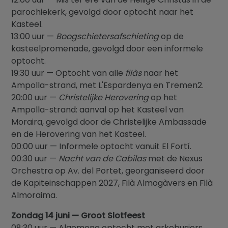
parochiekerk, gevolgd door optocht naar het
Kasteel.
13:00 uur —
Boogschietersafschieting
op de
kasteelpromenade, gevolgd door een informele
optocht.
19:30 uur — Optocht van alle
filàs
naar het
Ampolla-strand, met L'Espardenya en Tremen2.
20:00 uur —
Christelijke Herovering
op het
Ampolla-strand: aanval op het Kasteel van
Moraira, gevolgd door de Christelijke Ambassade
en de Herovering van het Kasteel.
00:00 uur — Informele optocht vanuit El Fortí.
00:30 uur —
Nacht van de Cabilas
met de Nexus
Orchestra op Av. del Portet, georganiseerd door
de Kapiteinschappen 2027, Filà Almogàvers en Filà
Almoraima.
Zondag 14 juni — Groot Slotfeest
08:30 uur — Algemene optocht met arkebusiers.