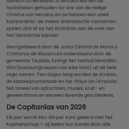
Iberisch Schiereiland. In Moraira worden de
festiviteiten gehouden ter ere van de Heilige
Christus van Moraira, en ze hebben een uniek
kustkarakter: de meest dramatische momenten
spelen zich af op het strand en aan de voet van
het historische kasteel.
Georganiseerd door de
Junta Central de Moros y
Cristianos de Moraira
en ondersteund door de
gemeente Teulada, brengt het festival tientallen
filàs
(kostuumgroepen van elke kant) uit de hele
regio samen. Tien dagen lang worden de straten,
de kasteelpromenade en het
Playa de l'Ampolla
het toneel van optochten, muziek, kruit- en
geweershows en eeuwen levende geschiedenis.
De Capitanías van 2026
Elk jaar wordt één
filà
per kant geëerd met het
Kapiteinschap — zij leiden hun bando door alle