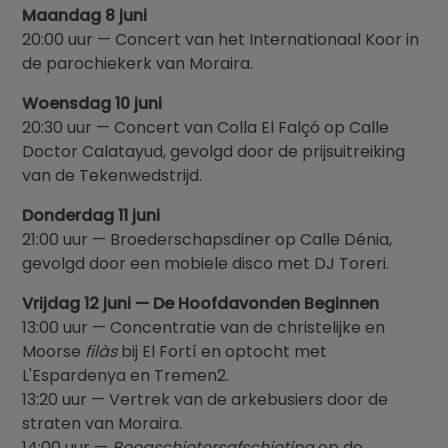
Maandag 8 juni
20:00 uur — Concert van het Internationaal Koor in
de parochiekerk van Moraira.
Woensdag 10 juni
20:30 uur — Concert van Colla El Falçó op Calle
Doctor Calatayud, gevolgd door de prijsuitreiking
van de Tekenwedstrijd.
Donderdag 11 juni
21:00 uur — Broederschapsdiner op Calle Dénia,
gevolgd door een mobiele disco met DJ Toreri.
Vrijdag 12 juni — De Hoofdavonden Beginnen
13:00 uur — Concentratie van de christelijke en
Moorse
filàs
bij El Fortí en optocht met
L'Espardenya en Tremen2.
13:20 uur — Vertrek van de arkebusiers door de
straten van Moraira.
14:00 uur —
Boogschietersafschieting
op de