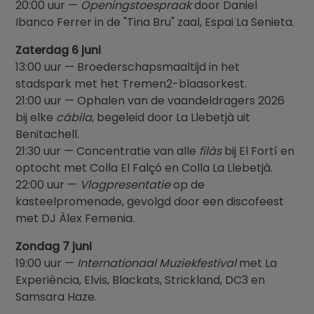
20:00 uur —
Openingstoespraak
door Daniel
Ibanco Ferrer in de "Tina Bru" zaal, Espai La Senieta.
Zaterdag 6 juni
13:00 uur — Broederschapsmaaltijd in het
stadspark met het Tremen2-blaasorkest.
21:00 uur — Ophalen van de vaandeldragers 2026
bij elke
cábila
, begeleid door La Llebetjà uit
Benitachell.
21:30 uur — Concentratie van alle
filàs
bij El Fortí en
optocht met Colla El Falçó en Colla La Llebetjà.
22:00 uur —
Vlagpresentatie
op de
kasteelpromenade, gevolgd door een discofeest
met DJ Àlex Femenia.
Zondag 7 juni
19:00 uur —
Internationaal Muziekfestival
met La
Experiència, Elvis, Blackats, Strickland, DC3 en
Samsara Haze.