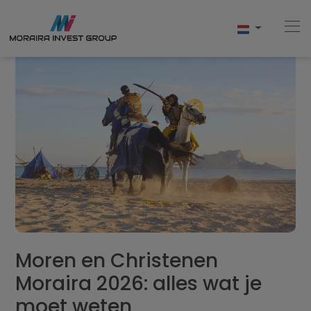
Home
Kopen
Nieuwbouw
Verkopen
Reviews
Moren en Christenen
Moraira 2026: alles wat je
Over Ons
moet weten