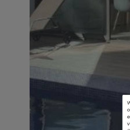
W
o
e
v