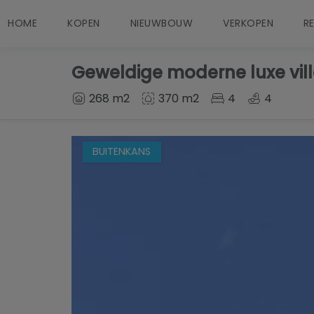
HOME
KOPEN
NIEUWBOUW
VERKOPEN
R
Geweldige moderne luxe villa
268 m2
370 m2
4
4
BUITENKANS