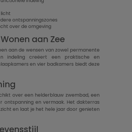
unctionele indeling
licht
dere ontspanningszones
icht over de omgeving
 Wonen aan Zee
oldoen aan de wensen van zowel permanente
n indeling creëert een praktische en
er slaapkamers en vier badkamers biedt deze
ning
eschikt over een helderblauw zwembad, een
r ontspanning en vermaak. Het dakterras
ht en laat je het hele jaar door genieten
evensstijl