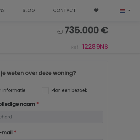
NS
BLOG
CONTACT
735.000 €
12289NS
Ref.
l je weten over deze woning?
 informatie
Plan een bezoek
olledige naam
*
-mail
*