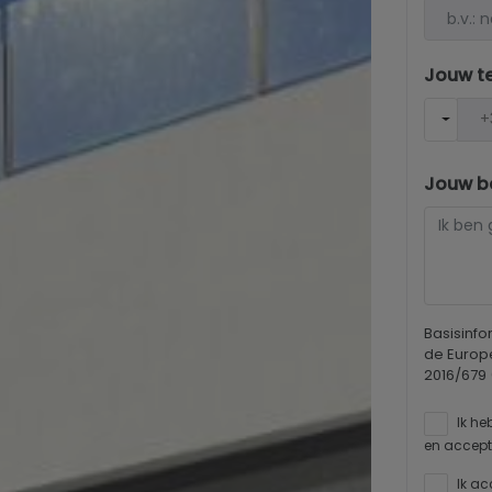
Jouw t
Jouw be
Basisinf
de Europ
2016/679
Ik he
en accept
Ik ac