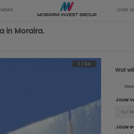
EVIEWS
OVER O
 in Moraira.
1
/
24
Wat wi
Meer
Jouw v
Jouw e