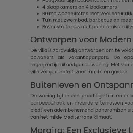
Hoogwaardige bouwkwaliteit met een f
4 slaapkamers en 4 badkamers
Ruime woonruimtes met veel natuurlijk 
Tuin met zwembad, barbecue en meer
Bovenste terras met panoramisch uitz
Ontworpen voor Modern
De villa is zorgvuldig ontworpen om te v
bewoners als vakantiegangers. De ope
tegelijkertijd uitnodigende woning. Met vi
villa volop comfort voor familie en gasten.
Buitenleven en Ontspan
De woning ligt in een prachtige tuin en b
barbecuehoek en meerdere terrassen voo
biedt een adembenemend panoramisch uitzic
van het milde Mediterrane klimaat.
Moraira: Een Exclusieve L