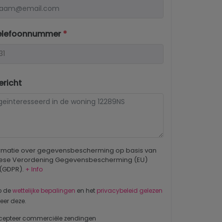
elefoonnummer
*
richt
ormatie over gegevensbescherming op basis van
ese Verordening Gegevensbescherming (EU)
 (GDPR).
+ Info
b de
wettelijke bepalingen
en het
privacybeleid gelezen
eer deze.
cepteer commerciële zendingen