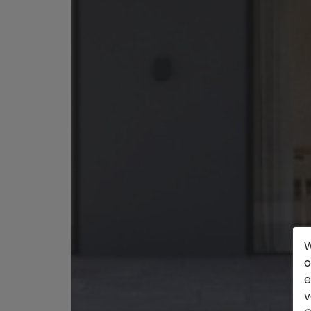
W
o
e
v