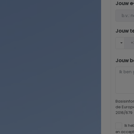
Jouw e
Jouw t
Jouw be
Basisinf
de Europ
2016/679
Ik he
en accept