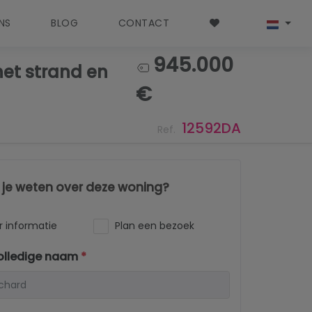
NS
BLOG
CONTACT
945.000
het strand en
€
12592DA
Ref.
l je weten over deze woning?
 informatie
Plan een bezoek
olledige naam
*