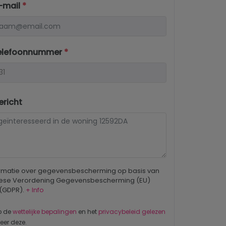
-mail
*
elefoonnummer
*
richt
ormatie over gegevensbescherming op basis van
ese Verordening Gegevensbescherming (EU)
 (GDPR).
+ Info
b de
wettelijke bepalingen
en het
privacybeleid gelezen
eer deze.