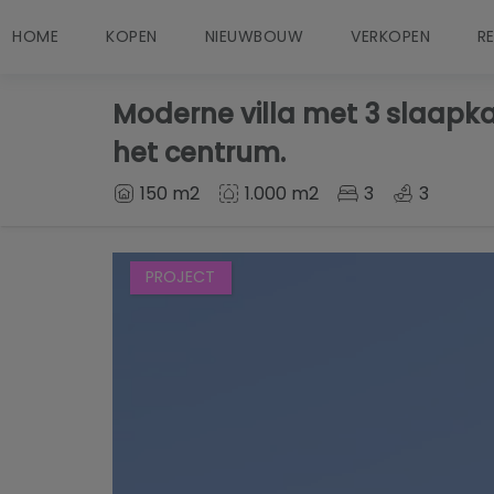
HOME
KOPEN
NIEUWBOUW
VERKOPEN
R
Moderne villa met 3 slaapka
het centrum.
150 m2
1.000 m2
3
3
PROJECT