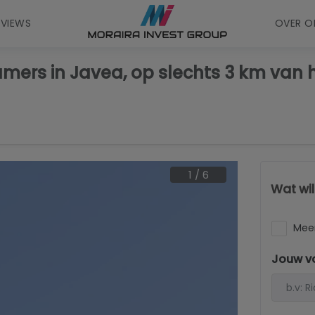
EVIEWS
OVER O
mers in Javea, op slechts 3 km van 
1
/
6
Wat wi
Meer
Jouw v