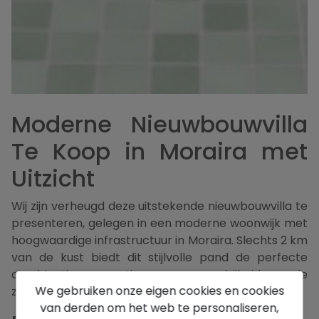
Moderne Nieuwbouwvilla
Te Koop in Moraira met
Uitzicht
Wij zijn verheugd deze uitstekende nieuwbouwvilla te
presenteren, gelegen in een moderne woonwijk met
hoogwaardige infrastructuur in Moraira. Slechts 2 km
van de kust biedt dit stijlvolle pand de perfecte
combinatie van rustig wonen en nabijheid van de
We gebruiken onze eigen cookies en cookies
zee.
van derden om het web te personaliseren,