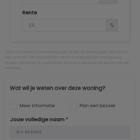
Rente
%
*Deze informatie is onderhevig aan fouten en maakt geen deel uit van
een contract. Het aanbod kan zonder voorafgaande kennisgeving
worden gewijzigd of ingetrokken. De prijs is exclusief de kosten van de
aankoop.
Wat wil je weten over deze woning?
Meer informatie
Plan een bezoek
Jouw volledige naam
*