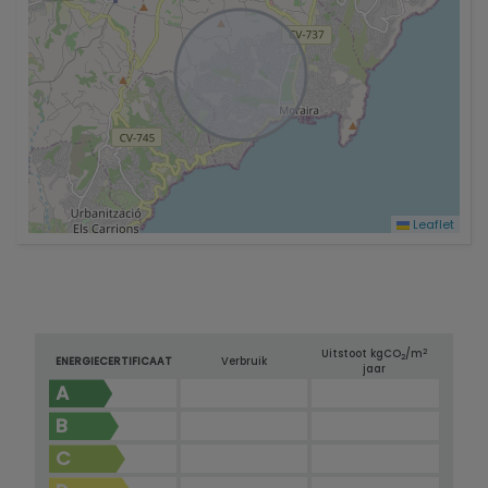
Leaflet
2
Uitstoot kg
CO
/m
2
ENERGIECERTIFICAAT
Verbruik
jaar
A
B
C