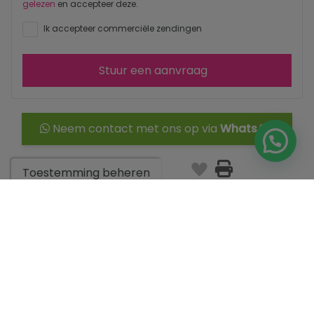
gelezen
en accepteer deze.
Ik accepteer commerciële zendingen
Stuur een aanvraag
Neem contact met ons op via
WhatsApp
Toestemming beheren
Ga naar de zoekresultaten
Misschien vind je deze