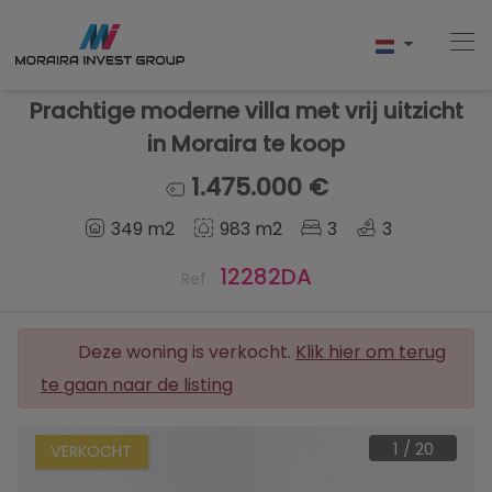
Prachtige moderne villa met vrij uitzicht
in Moraira te koop
Home
1.475.000 €
349 m2
983 m2
3
3
Kopen
12282DA
Ref.
Nieuwbouw
Verkopen
Deze woning is verkocht.
Klik hier om terug
te gaan naar de listing
Reviews
Over Ons
1
/
20
VERKOCHT