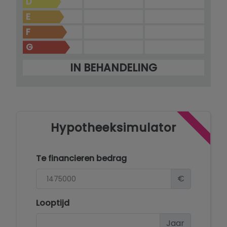
D
E
F
G
IN BEHANDELING
Hypotheeksimulator
Te financieren bedrag
€
Looptijd
Jaar