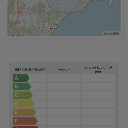
Leaflet
2
Uitstoot kg
CO
/m
2
ENERGIECERTIFICAAT
Verbruik
jaar
A
B
C
D
E
F