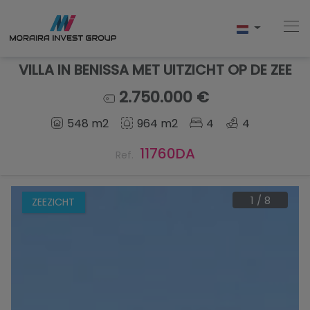
VILLA IN BENISSA MET UITZICHT OP DE ZEE
2.750.000 €
Home
548 m2
964 m2
4
4
Kopen
11760DA
Ref.
Nieuwbouw
1
/
8
ZEEZICHT
Verkopen
Reviews
Over Ons