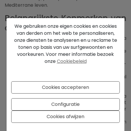
Mediterrane leven.
Belangrijkste Kenmerken van
deze Villa in Benissa
We gebruiken onze eigen cookies en cookies
van derden om het web te personaliseren,
Verhoogde ligging in de heuvels van Benissa
onze diensten te analyseren en u reclame te
met uitzicht op zee en bergen
tonen op basis van uw surfgewoonten en
Vier ruime slaapkamers, allemaal met en-suite
voorkeuren. Voor meer informatie bezoek
badkamers
onze
Cookiebeleid
Open woon-, eet- en keukenruimte met vloer-
tot-plafondramen
Volledig uitgeruste keuken met centraal
kookeiland
Cookies accepteren
Uitgebreide terrassen en een privézwembad
Twee kelderniveaus: één met extra
slaapkamers en wasruimte, de andere met
Configuratie
fitnessruimte, wijnkelder en een garage voor
vier auto’s
Cookies afwijzen
Lift en interne trap die alle verdiepingen
verbindt