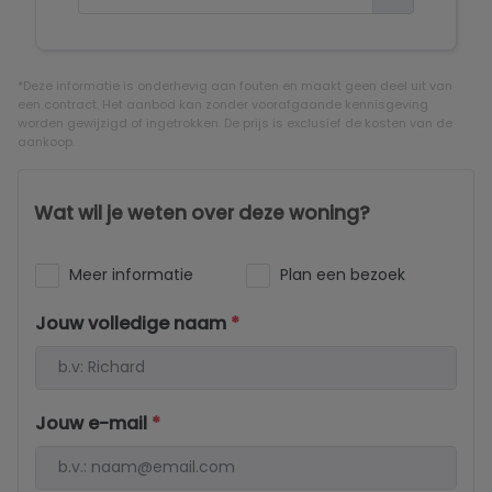
*Deze informatie is onderhevig aan fouten en maakt geen deel uit van
een contract. Het aanbod kan zonder voorafgaande kennisgeving
worden gewijzigd of ingetrokken. De prijs is exclusief de kosten van de
aankoop.
Wat wil je weten over deze woning?
Meer informatie
Plan een bezoek
Jouw volledige naam
*
Jouw e-mail
*