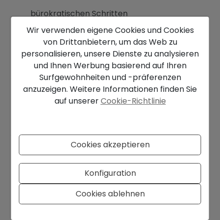
bürokratischen Schritten
Wir verwenden eigene Cookies und Cookies
Kontakten zu vertrauenswürdigen lokalen
von Drittanbietern, um das Web zu
Dienstleistern
personalisieren, unsere Dienste zu analysieren
und Ihnen Werbung basierend auf Ihren
Aber: Nicht jeder Makler ist gleich seriös.
Surfgewohnheiten und -präferenzen
Da der Markt in Spanien noch relativ wenig
anzuzeigen. Weitere Informationen finden Sie
reguliert ist, solltest du eine registrierte Agentur
auf unserer
Cookie-Richtlinie
mit nachgewiesener Erfahrung (z. B. RAICV) und
lokaler Präsenz wählen. Wir bei Moraira Invest
Group sind seit über 30 Jahren in der Region tätig –
Cookies akzeptieren
mit einem Ruf, der auf Vertrauen, Transparenz und
messbaren Ergebnissen basiert.
Konfiguration
Häufige Fehler beim
Immobilienkauf in Spanien
Cookies ablehnen
Nebenkosten unterschätzen
: Plane immer