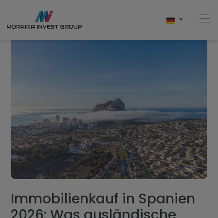
Home
Kaufen
Neubau
Verkaufen
Bewertungen
Immobilienkauf in Spanien
Uber Uns
2026: Was ausländische