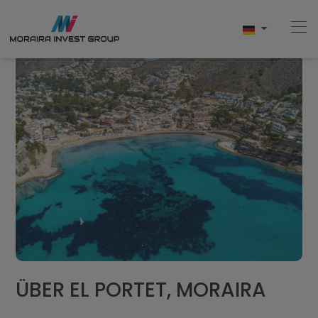
Home
Kaufen
Neubau
Verkaufen
Bewertungen
ÜBER EL PORTET, MORAIRA
Uber Uns