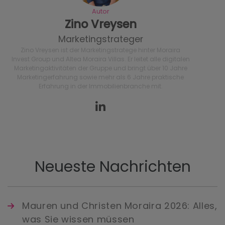
Autor
Zino Vreysen
Marketingstrateger
Zino Vreysen ist der Marketingstratege hinter Moraira
Invest Group und Altea Moraira Villas. Er leitet alle digitalen
Marketingaktivitäten der Gruppe und bringt über 10 Jahre
Marketingerfahrung sowie mehr als 6 Jahre praktische
Erfahrung in der Immobilienbranche mit.
Neueste Nachrichten
Mauren und Christen Moraira 2026: Alles,
was Sie wissen müssen