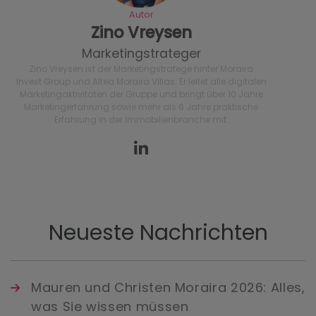
Autor
Zino Vreysen
Marketingstrateger
Zino Vreysen ist der Marketingstratege hinter Moraira
Invest Group und Altea Moraira Villas. Er leitet alle digitalen
Marketingaktivitäten der Gruppe und bringt über 10 Jahre
Marketingerfahrung sowie mehr als 6 Jahre praktische
Erfahrung in der Immobilienbranche mit.
Neueste Nachrichten
Mauren und Christen Moraira 2026: Alles,
was Sie wissen müssen