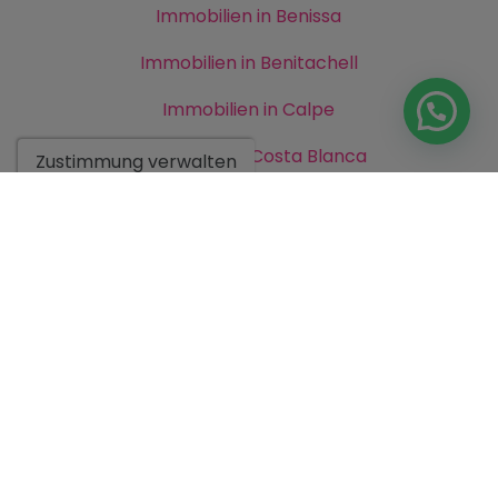
Immobilien in Benissa
Immobilien in Benitachell
Immobilien in Calpe
Immobilien in Costa Blanca
Zustimmung verwalten
Immobilien in Javea
Immobilien in Moraira
Immobilien in Teulada
Neubau in Costa Blanca
Neubau in Moraira
Villen in Benissa
Villen in Costa Blanca