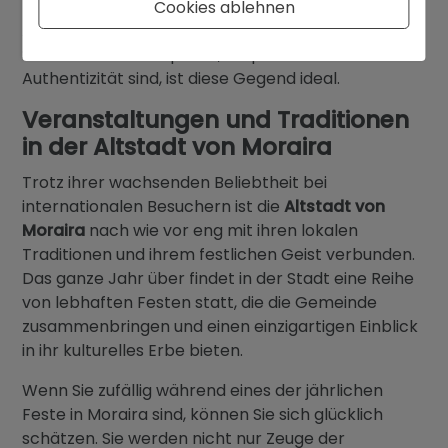
Boutique-Hotels, traditionelle Villen oder
Cookies ablehnen
Apartments mit Charakter. Wenn Sie auf der
Suche nach Atmosphäre, Bequemlichkeit und
Authentizität sind, ist diese Gegend ideal.
Veranstaltungen und Traditionen
in der Altstadt von Moraira
Trotz ihrer wachsenden Beliebtheit bei
internationalen Besuchern ist die
Altstadt von
Moraira
nach wie vor eng mit ihren lokalen
Traditionen und ihrem festlichen Geist verbunden.
Das ganze Jahr über findet in der Stadt eine Reihe
von lebhaften Festen statt, die die Gemeinde
zusammenbringen und einen einzigartigen Einblick
in ihr kulturelles Erbe bieten.
Wenn Sie zufällig während eines der jährlichen
Feste in Moraira sind, können Sie sich glücklich
schätzen. Sie werden nicht nur Zeuge der