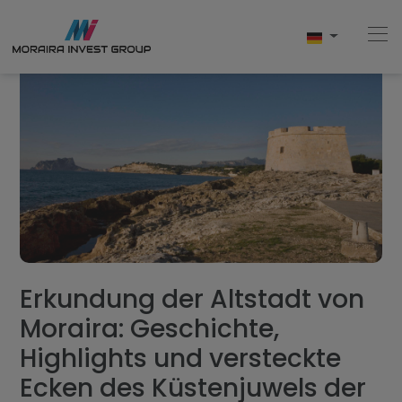
Home
Kaufen
Neubau
Verkaufen
Erkundung der Altstadt von
Moraira: Geschichte,
Bewertungen
Highlights und versteckte
Uber Uns
Ecken des Küstenjuwels der