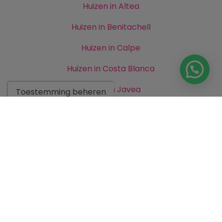
Huizen in Altea
Huizen in Benitachell
Huizen in Calpe
Huizen in Costa Blanca
Huizen in Javea
Toestemming beheren
Huizen in Moraira
Huizen in Teulada
Nieuwbouw in Costa Blanca
Nieuwbouw in Moraira
Percelen in Costa Blanca
Villas in Benissa