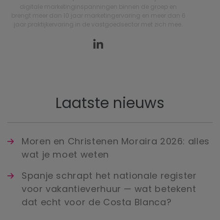
digitale marketinginspanningen binnen de groep en
brengt meer dan 10 jaar marketingervaring en meer dan 6
jaar praktijkervaring in de vastgoedsector met zich mee.
Laatste nieuws
Moren en Christenen Moraira 2026: alles
wat je moet weten
Spanje schrapt het nationale register
voor vakantieverhuur — wat betekent
dat echt voor de Costa Blanca?