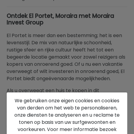
Ontdek El Portet, Moraira met Moraira
Invest Group
El Portet is meer dan een bestemming; het is een
levensstijl. De mix van natuurlijke schoonheid,
rustige sfeer en rijke cultuur heeft het tot een
begeerde locatie gemaakt voor zowel reizigers als
kopers van onroerend goed. Of u nu een vakantie
overweegt of wilt investeren in onroerend goed, El
Portet biedt ongeëvenaarde mogelijkheden.
Als u overweegt een huis te kopen in dit
uitzonderlijke gebied, bekijk dan ons aanbod van
We gebruiken onze eigen cookies en cookies
huizen te koop in Moraira
of neem contact met
van derden om het web te personaliseren,
ons op voor persoonlijk advies. Bij Moraira Invest
onze diensten te analyseren en u reclame te
Group zijn we er om u te helpen bij het vinden van
tonen op basis van uw surfgewoonten en
uw perfecte woning in dit opmerkelijke deel van de
voorkeuren. Voor meer informatie bezoek
Costa Blanca.