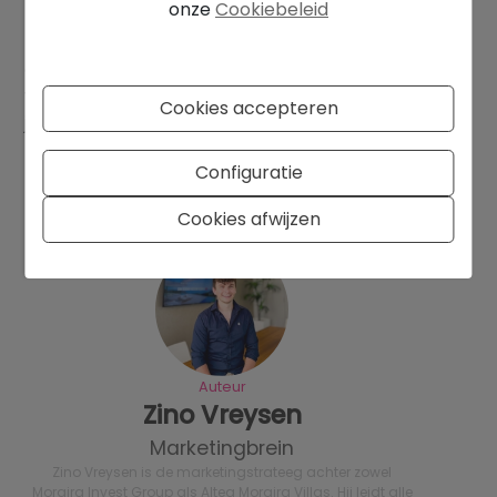
onze
Cookiebeleid
Plan uw bezoek aan Moraira en ervaar de magie uit
de eerste hand. Of het nu voor een kort verblijf is of
voor het leven, El Portet, Moraira is een plek waar
Cookies accepteren
je nooit meer weg wilt.
Configuratie
Cookies afwijzen
Auteur
Zino Vreysen
Marketingbrein
Zino Vreysen is de marketingstrateeg achter zowel
Moraira Invest Group als Altea Moraira Villas. Hij leidt alle