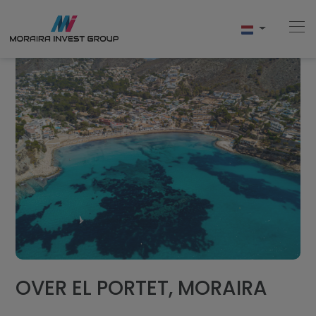
Home
Kopen
Nieuwbouw
Verkopen
Reviews
OVER EL PORTET, MORAIRA
Over Ons